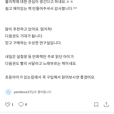
물리학에 대한 관심이 생긴다고 하네요.ㅎㅎ
쉽고 재미있는 책 만들어주셔서 감사합니다.^^
많이 추천하고 있어요. 엄지척!
다음권도 기대가 됩니다.
믿고 구매하는 수상한 연구실입니다.
내일은 실험왕 등 만화책만 주로 읽던 아이가
다음권도 빨리 사달라고 노래부르는 책이네요.
초등아이가 있는집에서 꼭 구입해서 읽어보시면 좋겠어요.
yerinlove37
님이 좋아합니다
1
0
좋
댓
작
아
글
성