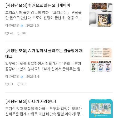
[서평단 모집] 한권으로 읽는 오디세이아
크리스토퍼 놀란 감독의 영화 『오디세이』 원작을
한 권으로 만난다. 트로이 전쟁이 끝난 뒤, 영웅 오디
세우스는 고향 이타케로 돌아가기 위해 키클롭스, 마
별
리뷰어클럽
2026.8.5
녀 키르케, 세이렌의 노래, 포세이돈의 분노를 헤쳐
명
작
43
309
나간다. 그리스 철학 전공자인 옮긴이가 호메로스의
좋
댓
작
성
아
글
성
방대한 24권 서사를 현대적이고 자연스러운 한국어
일
요
일
로 풀어내, 고전이 낯선 독자도 이야기의 흐름을 놓치
지 않고 끝까지 읽을 수 있다. 3천 년을 이어 온 귀향
[서평단 모집] AI가 알아서 굴려주는 월급쟁이 재
과 모험의 대서사시가 가장 읽기 편한 번역으로 새롭
테크
게 펼쳐진다.한권으로 읽는 오디세이아글쓴이호메로
업무에는 AI를 활용하면서 정작 '내 돈' 관리는 혼자
스 저/육혜원 역출판사이화북스 예스24 바로가기 닫
끙끙대고 있지 않나요? 『AI가 알아서 굴려주는 월급
기모집인원 : 5명신청기간 : 2026.08.05 ~ 2026.08.
쟁이 재테크』는 챗GPT·클로드·제미나이·퍼플렉시
09발표일자 : 2026.08.13리뷰 작성기한 : 도서/상품
별
리뷰어클럽
2026.8.4
티를 나만의 재테크 팀으로 만드는 실전 가이드입니
받고 2주 이내 ▶ 주소/연락처 업데이트 : 신청 전 상
명
작
31
218
다. 재무 진단부터 주식 투자, 부동산, 절세, 자산 관
좋
댓
작
성
품 받으실 주소/연락처를 업데이트 해주세요! (선정
아
글
성
리 자동화 루틴까지, 코딩 없이도 프롬프트 하나로 2
일
후 수정 불가)▶ 서평단 신청 방법 : 기대평 댓글을 작
요
일
0년 차 재무 전문가의 맞춤 조언을 받을 수 있습니다.
성해주세요! 먼저 작성한 리뷰를 올려주시면 당첨확
좋은 정보를 찾는 시대는 끝났습니다. 이제는 좋은 질
[서평단 모집] 바다가 사라졌다!
률이 올라갑니다!! ※ 신청 전, 꼭 확인해주세요!- '사
문을 던지는 사람이 돈을 법니다. 경제적 자유를 앞당
락' 개설 후, 이 글의 댓글로 신청해주세요.- 기존 YE
호기심 많고 모험을 좋아하는 두두와 겁쟁이 모모가
기고 싶은 월급쟁이라면, 이 책이 바로 그 시작입니
S블로그는 '사락'으로 개편되어 별도로 개설하지 않
신비로운 집게 바위로 떠난 바닷속 탐험 이야기! 망둥
다.AI가 알아서 굴려주는 월급쟁이 재테크글쓴이김