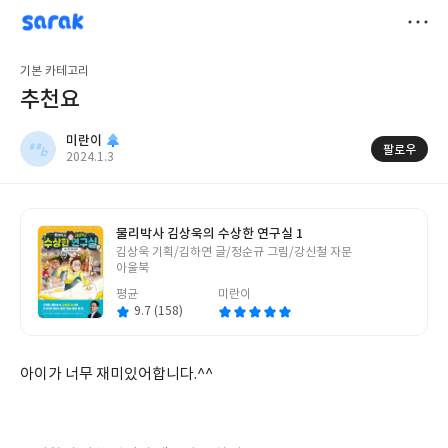
sarak
미란이
저
기본 카테고리
장
추천요
미란이
팔로우
작
2024.1.3
성
일
물리박사 김상욱의 수상한 연구실 1
글
김상욱 기획/김하연 글/정순규 그림/강신철 자문
쓴
아울북
이
평균
미란이
9.7 (158)
아이가 너무 재미있어합니다.^^