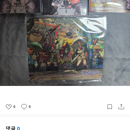
0
0
좋
댓
작
아
글
성
요
일
댓글
0