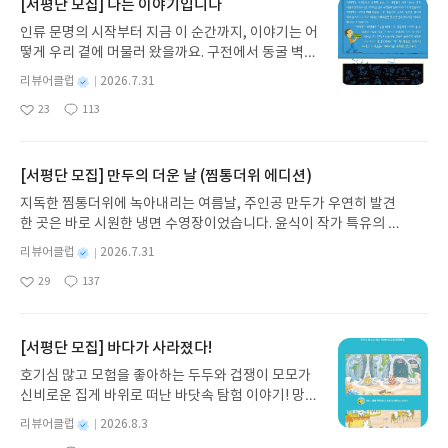
[서평단 모집] 나는 이야기입니다
인류 문명의 시작부터 지금 이 순간까지, 이야기는 어
떻게 우리 곁에 머물러 왔을까요. 구전에서 동굴 벽화
와 점토판을 거쳐 종이와 책으로, 그리고 오늘날 수천
별
리뷰어클럽
2026.7.31
권의 인쇄본으로 이어지는 이야기의 여정을 따라가
명
작
23
113
는 그림책입니다. 때로는 즐거움을, 때로는 위로를,
좋
댓
작
성
아
글
성
때로는 두려움의 대상이 되기도 했던 이야기가 우리
일
요
일
일상에 어떻게 녹아들어 있는지 되짚어보며 이야기
가 지닌 본질적 가치와 이야기를 누리는 기쁨을 다시
[서평단 모집] 만두의 더운 날 (찜통더위 에디션)
발견하게 합니다.나는 이야기입니다글쓴이댄 야카리
지독한 찜통더위에 녹아내리는 여름날, 주인공 만두가 우연히 발견
노 글/유수현 역출판사소원나무 예스24 바로가기 닫
한 곳은 바로 시원한 냉면 수영장이었습니다. 윤식이 작가 특유의 유
기모집인원 : 10명신청기간 : 2026.07.31 ~ 2026.0
머러스한 캐릭터와 밝은 색감으로 그려낸 이 국내 창작 그림책은 무
8.04발표일자 : 2026.08.06리뷰 작성기한 : 도서/상
별
리뷰어클럽
2026.7.31
더위에 지친 독자들에게 상상만으로도 더위가 싹 가시는 통쾌한 탈출
명
작
품 받고 2주 이내 ▶ 주소/연락처 업데이트 : 신청 전
29
137
구를 선사합니다. 소원나무 베스트셀러 시리즈의 세 번째 이야기로,
좋
댓
작
성
상품 받으실 주소/연락처를 업데이트 해주세요! (선
아
글
성
만두가 풍덩 빠진 차가운 냉면 물결 속에서 짜릿한 여름 해방감을 만
일
정 후 수정 불가)▶ 서평단 신청 방법 : 기대평 댓글을
요
일
끽하는 모습이 마음속까지 시원하게 파고듭니다.만두의 더운 날 (찜
작성해주세요! 먼저 작성한 리뷰를 올려주시면 당첨
통더위 에디션)글쓴이윤식이 저출판사소원나무 예스24 바로가기 닫
[서평단 모집] 바다가 사라졌다!
확률이 올라갑니다!! ※ 신청 전, 꼭 확인해주세요!-
기모집인원 : 5명신청기간 : 2026.07.31 ~ 2026.08.04발표일자 : 20
'사락' 개설 후, 이 글의 댓글로 신청해주세요.- 기존
호기심 많고 모험을 좋아하는 두두와 겁쟁이 모모가
26.08.06리뷰 작성기한 : 도서/상품 받고 2주 이내 ▶ 주소/연락처 업
YES블로그는 '사락'으로 개편되어 별도로 개설하지
신비로운 집게 바위로 떠난 바닷속 탐험 이야기! 망둥
데이트 : 신청 전 상품 받으실 주소/연락처를 업데이트 해주세요! (선
않으셔도 됩니다. ▶ 도서/상품 발송- 도서/상품은 최
이, 소라게, 낙지 같은 바다 친구들과 신나게 놀던 중
정 후 수정 불가)▶ 서평단 신청 방법 : 기대평 댓글을 작성해주세요!
별
리뷰어클럽
2026.8.3
근 배송지가 아닌 회원정보상의 주소/연락처 (클릭
갑자기 거대해진 집게 바위의 비밀을 마주하게 되는
명
작
먼저 작성한 리뷰를 올려주시면 당첨확률이 올라갑니다!! ※ 신청 전,