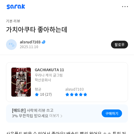
sarak
alsrud7103
저
기본 리뷰
장
가치아쿠타 좋아하는데
alsrud7103
팔로우
작
2025.11.10
성
일
GACHIAKUTA 11
글
우라나 케이 글그림
쓴
학산문화사
이
평균
alsrud7103
10 (27)
[애드온]
사락에 리뷰 쓰고
구매하기
3% 무한적립 받으세요
더보기