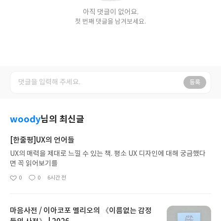
아직 댓글이 없어요.
첫 번째 댓글을 남겨보세요.
등록
woody
님의 최신글
[한줄평]UX의 언어들
UX의 매력을 제대로 느낄 수 있는 책. 평소 UX 디자인에 대해 궁금했다
면 꼭 읽어보기를
0
0
6시간 전
좋
댓
작
아
글
성
요
일
마음사전 / 이아코포 멜리오의 《이름없는 감정