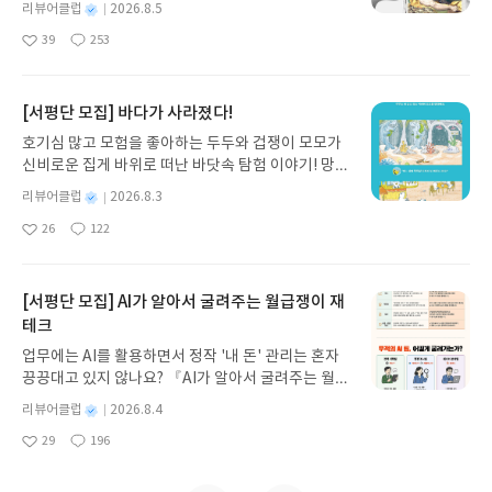
을 연결하는 다리이자 우리가 안전함을 느낄 수 있는
별
리뷰어클럽
2026.8.5
녀 키르케, 세이렌의 노래, 포세이돈의 분노를 헤쳐
피난처, 세상을 여는 열쇠입니다." - 글의 서문 '아직
명
작
39
253
나간다. 그리스 철학 전공자인 옮긴이가 호메로스의
번역되지 않은 마음들에 대하여' 중에서 「이름 없는
좋
댓
작
성
아
글
성
방대한 24권 서사를 현대적이고 자연스러운 한국어
감정들의 사전」은 마음을 표현하는 200여 가지의
일
요
일
로 풀어내, 고전이 낯선 독자도 이야기의 흐름을 놓치
단어들을 소개한다. 총 5장을 구성된 내용에는 각기
지 않고 끝까지 읽을 수 있다. 3천 년을 이어 온 귀향
다른 상황에 따른 단어들이 담겨있는데 한 단어마다
[서평단 모집] 바다가 사라졌다!
과 모험의 대서사시가 가장 읽기 편한 번역으로 새롭
하나의 페이지로 구성되어 있어 단어 하나씩 깊이 음
호기심 많고 모험을 좋아하는 두두와 겁쟁이 모모가
게 펼쳐진다.한권으로 읽는 오디세이아글쓴이호메로
미하며 읽을 수 있었다.하나의 단어가 단어와 의미와
신비로운 집게 바위로 떠난 바닷속 탐험 이야기! 망둥
스 저/육혜원 역출판사이화북스 예스24 바로가기 닫
함께 단어에 대한 자세한 설명글. 의미를 들여다보면
이, 소라게, 낙지 같은 바다 친구들과 신나게 놀던 중
기모집인원 : 5명신청기간 : 2026.08.05 ~ 2026.08.
감정에 대한 것뿐만 아니라 상황이나 느낌, 때로는 이
별
리뷰어클럽
2026.8.3
갑자기 거대해진 집게 바위의 비밀을 마주하게 되는
명
작
09발표일자 : 2026.08.13리뷰 작성기한 : 도서/상품
런 게 표현이 될까 싶은 의미의 단어들까지 포함되어
26
122
데, 과연 바다에 무슨 일이 벌어진 걸까요? 상상력을
좋
댓
작
성
받고 2주 이내 ▶ 주소/연락처 업데이트 : 신청 전 상
있어 처음에는 이런 단어들이 실제 존재할까 싶은 생
아
글
성
자극하는 환상적인 해양 모험 동화 속으로 풍덩 빠져
일
품 받으실 주소/연락처를 업데이트 해주세요! (선정
각이 들 정도였다. 아무래도 단어의 대부분이 외국어
요
일
보세요!바다가 사라졌다!글쓴이서휘 글출판사풀
후 수정 불가)▶ 서평단 신청 방법 : 기대평 댓글을 작
이기도 하고 처음 들어보는 발음이라 더더욱 그렇게
빛 예스24 바로가기 닫기모집인원 : 20명신청기간 :
[서평단 모집] AI가 알아서 굴려주는 월급쟁이 재
성해주세요! 먼저 작성한 리뷰를 올려주시면 당첨확
느끼게 된 것이 아닐까 싶다.대부분 처음 들어본 생경
2026.08.03 ~ 2026.08.07발표일자 : 2026.08.13리
테크
률이 올라갑니다!! ※ 신청 전, 꼭 확인해주세요!- '사
한 단어들이지만 평소 궁금하게 생각했던 단어들(가
뷰 작성기한 : 도서/상품 받고 2주 이내 ▶ 주소/연락
락' 개설 후, 이 글의 댓글로 신청해주세요.- 기존 YE
끔 가던 카페의 이름이라던가, 네이밍이 궁금했던 밴
업무에는 AI를 활용하면서 정작 '내 돈' 관리는 혼자
처 업데이트 : 신청 전 상품 받으실 주소/연락처를 업
S블로그는 '사락'으로 개편되어 별도로 개설하지 않
드명 등등)을 발견할 수 있어서 예상외의 또 다른 즐
끙끙대고 있지 않나요? 『AI가 알아서 굴려주는 월급
데이트 해주세요! (선정 후 수정 불가)▶ 서평단 신청
으셔도 됩니다. ▶ 도서/상품 발송- 도서/상품은 최근
거움을 누릴 수 있었다. 매력적인 의미의 단어들도 많
쟁이 재테크』는 챗GPT·클로드·제미나이·퍼플렉시
방법 : 기대평 댓글을 작성해주세요! 먼저 작성한 리
별
리뷰어클럽
2026.8.4
배송지가 아닌 회원정보상의 주소/연락처 (클릭 시
기 때문에 기회가 된다면 나중에 실제로 그 단어를 직
티를 나만의 재테크 팀으로 만드는 실전 가이드입니
뷰를 올려주시면 당첨확률이 올라갑니다!! ※ 신청
명
작
수정 가능)로 발송됩니다.- 주소/연락처에 문제가 있
접 사용해 보아도 즐거울 것 같다.책의 취지와 내용은
29
196
다. 재무 진단부터 주식 투자, 부동산, 절세, 자산 관
좋
댓
작
성
전, 꼭 확인해주세요!- '사락' 개설 후, 이 글의 댓글로
을 시 선정에서 제외되거나 배송에서 누락될 수 있습
대체적으로 좋았지만 살짝의 아쉬움도 있었는데, 그
아
글
성
리 자동화 루틴까지, 코딩 없이도 프롬프트 하나로 2
일
신청해주세요.- 기존 YES블로그는 '사락'으로 개편
요
일
니다(재발송 불가). ▶ 리뷰 작성- 도서/상품을 받고
건 책에 나온 단어들은 사실 감정들에 대한 의미만을
0년 차 재무 전문가의 맞춤 조언을 받을 수 있습니다.