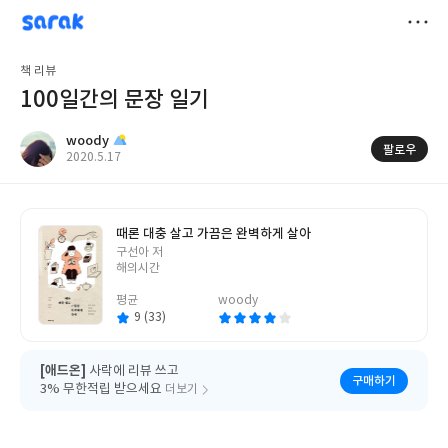
sarak
woody
저
책 리뷰
장
100일간의 문장 일기
woody
팔로우
작
2020.5.17
성
일
때론 대충 살고 가끔은 완벽하게 살아
글
구선아 저
쓴
해의시간
이
평균
woody
9 (33)
[애드온]
사락에 리뷰 쓰고
구매하기
3% 무한적립 받으세요
더보기