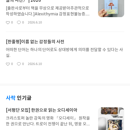
들의 사전》 | 2026
[출판사로부터 책을 무상으로 제공받아주관적으로
작성하였습니다.]Alexithymia 감정표현불능증.책
의 서두에는 감정을 말로 표현하지 못하는 것을 뜻하
0
0
2026.6.10
좋
댓
작
는 하나의 단어로 시작한다.감정을 표현하지 못한다
아
글
성
는 게 당연하다고 생각하는 사람은 없겠지만 때때로
요
일
현재 마음 상태와 감정들은 말하거나 설명할 때 딱 들
[한줄평]이름 없는 감정들의 사전
어맞는 단어를 찾지 못해 표현을 하기 어려웠던 상황
을 떠올려보면 감정을 표현한다는 것은 참으로 어려
어떠한 단어는 하나의 단어로도 상대방에게 의미를 전달할 수 있다는 사
운 일인 거 같다. 비슷하거나 혹은 같은 감정처럼 보
실.
이더라도 그 안을 좀 더 면밀하게 들여다보면 각기 다
0
0
2026.6.10
좋
댓
작
른 상황에서 생겨난 감정들은 미묘하게 다를 수 있기
아
글
성
때문이다. 그렇기에 결국에는 감정을 설명하기 위해
요
일
서는 하나하나의 단어들을 조합한 문장으로 말하거
나 문장 하나만으로도 표현이 안되는 경우에는 여러
문장으로 말하게 되는 것이 아닐까.그런데 만약 문장
으로 표현했던 감정을 하나의 단어로 표현할 수 있다
사락
인기글
면 어떨까? 얼마만큼의 해방감이 느껴질지 상상조차
되지 않는다. 정말 그런 일이 가능할지 약간의 의구심
[서평단 모집] 한권으로 읽는 오디세이아
이 남아있지만 그 가능성을 「이름 없는 감정들의 사
크리스토퍼 놀란 감독의 영화 『오디세이』 원작을
전」을 통해 찾아보기로 했다."말이란 단순히 글자
한 권으로 만난다. 트로이 전쟁이 끝난 뒤, 영웅 오디
를 이어 붙인 것이 아니라, 우리 마음과 타인의 마음
세우스는 고향 이타케로 돌아가기 위해 키클롭스, 마