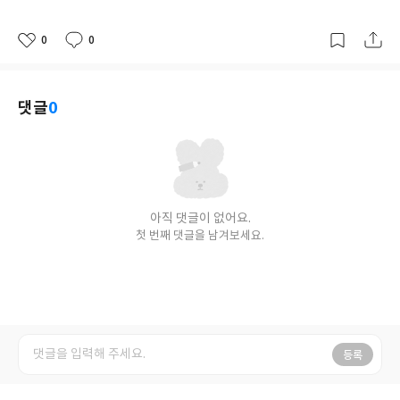
격
0
0
좋
댓
작
아
글
성
요
일
댓글
0
아직 댓글이 없어요.
첫 번째 댓글을 남겨보세요.
등록