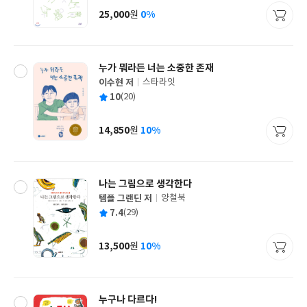
사
25,000
0%
원
가
격
누가 뭐라든 너는 소중한 존재
이수현 저
스타라잇
글
평
10
(20)
쓴
출
균
이
판
사
14,850
10%
원
가
격
나는 그림으로 생각한다
템플 그랜딘 저
양철북
글
평
7.4
(29)
쓴
출
균
이
판
사
13,500
10%
원
가
격
누구나 다르다!