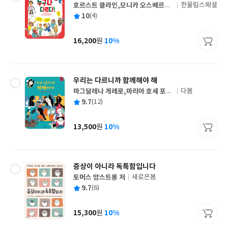
호르스트 클라인,모니카 오스베르크
한울림스페셜
글
하우스 글/최성욱 역
평
10
(4)
쓴
출
균
이
판
사
16,200
10%
원
가
격
우리는 다르니까 함께해야 해
마그달레나 게레로,마리아 호세 포블
다봄
글
레테 글/알프레도 카세레스 그림/김
평
9.7
(12)
쓴
출
정하 역
균
이
판
사
13,500
10%
원
가
격
증상이 아니라 독특함입니다
토머스 암스트롱 저
새로온봄
글
평
9.7
(6)
쓴
출
균
이
판
사
15,300
10%
원
가