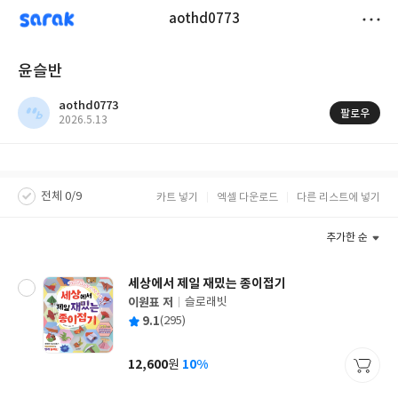
sarak
aothd0773
저
윤슬반
장
aothd0773
팔로우
작
2026.5.13
성
일
전체 0/9
카트 넣기
엑셀 다운로드
다른 리스트에 넣기
추가한 순
세상에서 제일 재밌는 종이접기
이원표 저
슬로래빗
글
평
9.1
(295)
쓴
출
균
이
판
사
12,600
10%
원
가
격