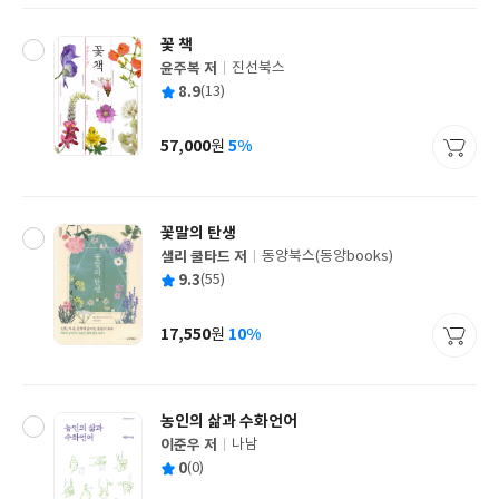
꽃 책
윤주복 저
진선북스
글
평
8.9
(13)
쓴
출
균
이
판
사
57,000
5%
원
가
격
꽃말의 탄생
샐리 쿨타드 저
동양북스(동양books)
글
평
9.3
(55)
쓴
출
균
이
판
사
17,550
10%
원
가
격
농인의 삶과 수화언어
이준우 저
나남
글
평
0
(0)
쓴
출
균
이
판