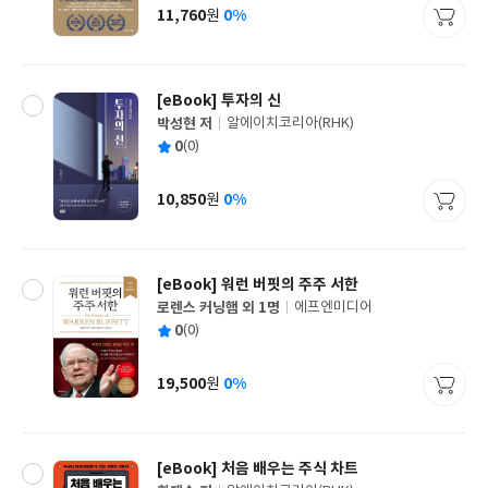
사
11,760
0%
원
가
격
[eBook] 투자의 신
박성현 저
알에이치코리아(RHK)
글
평
0
(0)
쓴
출
균
이
판
사
10,850
0%
원
가
격
[eBook] 워런 버핏의 주주 서한
로렌스 커닝햄 외 1명
에프엔미디어
글
평
0
(0)
쓴
출
균
이
판
사
19,500
0%
원
가
격
[eBook] 처음 배우는 주식 차트