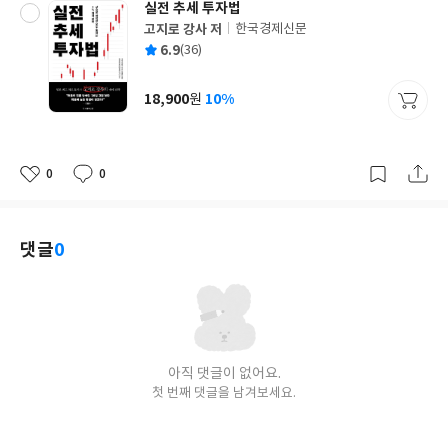
실전 추세 투자법
고지로 강사 저
한국경제신문
글
평
6.9
(36)
쓴
출
균
이
판
사
18,900
10%
원
가
격
0
0
좋
댓
작
아
글
성
요
일
댓글
0
아직 댓글이 없어요.
첫 번째 댓글을 남겨보세요.