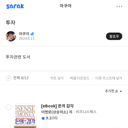
sarak
아쿠아
저
투자
장
아쿠아
팔로우
작
2024.8.15
성
일
투자관련 도서
전체 0/12
카트 넣기
엑셀 다운로드
다른 리스트에 넣기
추가한 순
[eBook] 돈의 감각
이명로(상승미소) 저
비즈니스북스
글
평
9.2
(66)
쓴
출
균
이
판