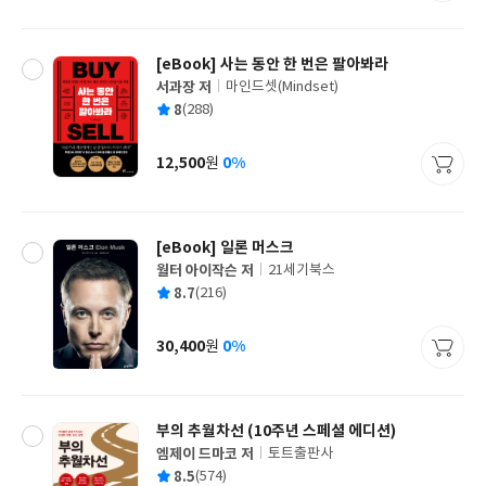
격
[eBook] 사는 동안 한 번은 팔아봐라
서과장 저
마인드셋(Mindset)
글
평
8
(288)
쓴
출
균
이
판
사
12,500
0%
원
가
격
[eBook] 일론 머스크
월터 아이작슨 저
21세기북스
글
평
8.7
(216)
쓴
출
균
이
판
사
30,400
0%
원
가
격
부의 추월차선 (10주년 스페셜 에디션)
엠제이 드마코 저
토트출판사
글
평
8.5
(574)
쓴
출