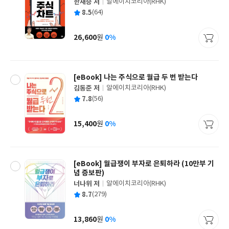
한재승 저
알에이치코리아(RHK)
글
평
8.5
(64)
쓴
출
균
이
판
사
26,600
0%
원
가
격
[eBook] 나는 주식으로 월급 두 번 받는다
김동준 저
알에이치코리아(RHK)
글
평
7.8
(56)
쓴
출
균
이
판
사
15,400
0%
원
가
격
[eBook] 월급쟁이 부자로 은퇴하라 (10만부 기
념 증보판)
너나위 저
알에이치코리아(RHK)
글
평
8.7
(279)
쓴
출
균
이
판
사
13,860
0%
원
가