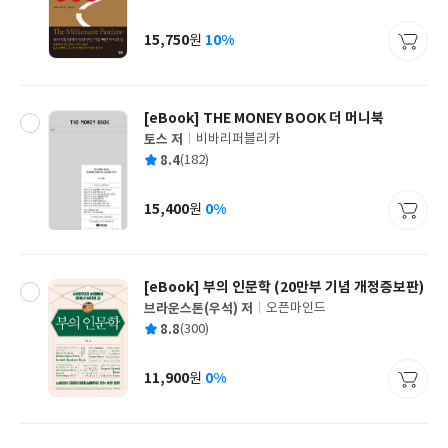
균
이
판
사
15,750
10%
원
가
격
[eBook] THE MONEY BOOK 더 머니북
토스 저
비바리퍼블리카
글
평
8.4
(182)
쓴
출
균
이
판
사
15,400
0%
원
가
격
[eBook] 부의 인문학 (20만부 기념 개정증보판)
브라운스톤(우석) 저
오픈마인드
글
평
8.8
(300)
쓴
출
균
이
판
사
11,900
0%
원
가
격