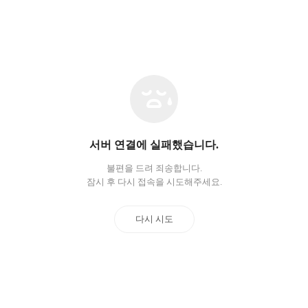
네
트
워
크
오
서버 연결에 실패했습니다.
류
불편을 드려 죄송합니다.
잠시 후 다시 접속을 시도해주세요.
다시 시도