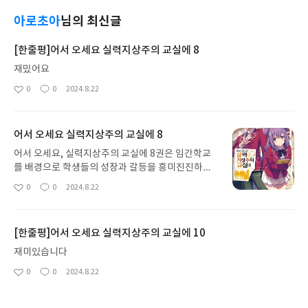
아로초아
님의 최신글
[한줄평]어서 오세요 실력지상주의 교실에 8
재밌어요
0
0
2024.8.22
좋
댓
작
아
글
성
요
일
어서 오세요 실력지상주의 교실에 8
어서 오세요, 실력지상주의 교실에 8권은 임간학교
를 배경으로 학생들의 성장과 갈등을 흥미진진하게
그려낸 작품입니다. 특히 아야노코지의 계획과 다른
0
0
2024.8.22
좋
댓
작
학생들과의 관계 변화는 이야기의 중심을 이루며, 독
아
글
성
자들에게 끊임없는 긴장감을 선사합니다. 하지만 복
요
일
잡한 인간관계와 주인공의 비밀은 아쉬움으로 남습
[한줄평]어서 오세요 실력지상주의 교실에 10
니다.
재미있습니다
0
0
2024.8.22
좋
댓
작
아
글
성
요
일