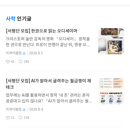
사락
인기글
[서평단 모집] 한권으로 읽는 오디세이아
크리스토퍼 놀란 감독의 영화 『오디세이』 원작을
한 권으로 만난다. 트로이 전쟁이 끝난 뒤, 영웅 오디
세우스는 고향 이타케로 돌아가기 위해 키클롭스, 마
별
리뷰어클럽
2026.8.5
녀 키르케, 세이렌의 노래, 포세이돈의 분노를 헤쳐
명
작
41
283
나간다. 그리스 철학 전공자인 옮긴이가 호메로스의
좋
댓
작
성
아
글
성
방대한 24권 서사를 현대적이고 자연스러운 한국어
일
요
일
로 풀어내, 고전이 낯선 독자도 이야기의 흐름을 놓치
지 않고 끝까지 읽을 수 있다. 3천 년을 이어 온 귀향
[서평단 모집] AI가 알아서 굴려주는 월급쟁이 재
과 모험의 대서사시가 가장 읽기 편한 번역으로 새롭
테크
게 펼쳐진다.한권으로 읽는 오디세이아글쓴이호메로
업무에는 AI를 활용하면서 정작 '내 돈' 관리는 혼자
스 저/육혜원 역출판사이화북스 예스24 바로가기 닫
끙끙대고 있지 않나요? 『AI가 알아서 굴려주는 월급
기모집인원 : 5명신청기간 : 2026.08.05 ~ 2026.08.
쟁이 재테크』는 챗GPT·클로드·제미나이·퍼플렉시
09발표일자 : 2026.08.13리뷰 작성기한 : 도서/상품
별
리뷰어클럽
2026.8.4
티를 나만의 재테크 팀으로 만드는 실전 가이드입니
받고 2주 이내 ▶ 주소/연락처 업데이트 : 신청 전 상
명
작
31
218
다. 재무 진단부터 주식 투자, 부동산, 절세, 자산 관
좋
댓
작
성
품 받으실 주소/연락처를 업데이트 해주세요! (선정
아
글
성
리 자동화 루틴까지, 코딩 없이도 프롬프트 하나로 2
일
후 수정 불가)▶ 서평단 신청 방법 : 기대평 댓글을 작
요
일