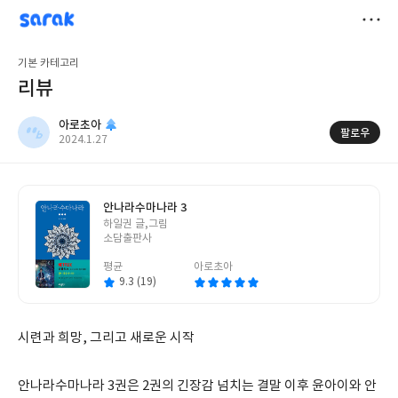
sarak
아로초아
저
기본 카테고리
장
리뷰
아로초아
팔로우
작
2024.1.27
성
일
안나라수마나라 3
글
하일권 글,그림
쓴
소담출판사
이
평균
아로초아
9.3 (19)
시련과 희망, 그리고 새로운 시작
안나라수마나라 3권은 2권의 긴장감 넘치는 결말 이후 윤아이와 안