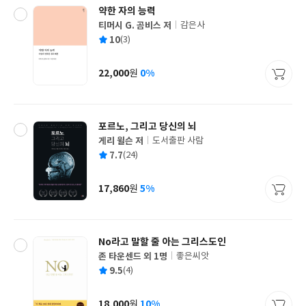
약한 자의 능력
티머시 G. 곰비스 저
감은사
글
평
10
(3)
쓴
출
균
이
판
사
22,000
0%
원
가
격
포르노, 그리고 당신의 뇌
게리 윌슨 저
도서출판 사람
글
평
7.7
(24)
쓴
출
균
이
판
사
17,860
5%
원
가
격
No라고 말할 줄 아는 그리스도인
존 타운센드 외 1명
좋은씨앗
글
평
9.5
(4)
쓴
출
균
이
판
사
18,000
10%
원