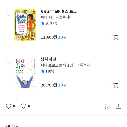
Girls’ Talk 걸스 토크
이다 저
시공주니어
글
평
9.7
(37)
쓴
출
균
이
판
사
12,600
10%
원
가
격
남자 사전
니나 브로크만 외 1명
초록서재
글
평
10
(9)
쓴
출
균
이
판
사
20,700
10%
원
가
격
0
0
좋
댓
작
아
글
성
요
일