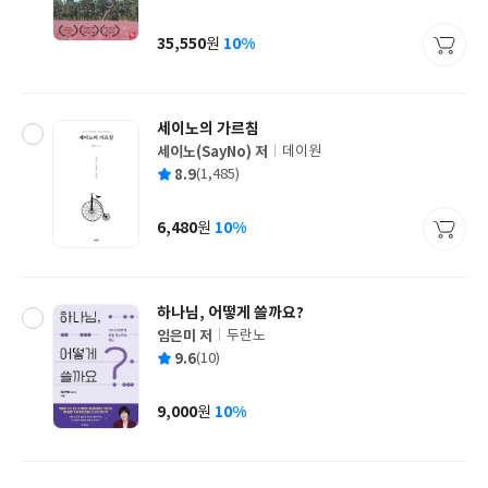
균
이
판
사
35,550
10%
원
가
격
세이노의 가르침
세이노(SayNo) 저
데이원
글
평
8.9
(1,485)
쓴
출
균
이
판
사
6,480
10%
원
가
격
하나님, 어떻게 쓸까요?
임은미 저
두란노
글
평
9.6
(10)
쓴
출
균
이
판
사
9,000
10%
원
가
격