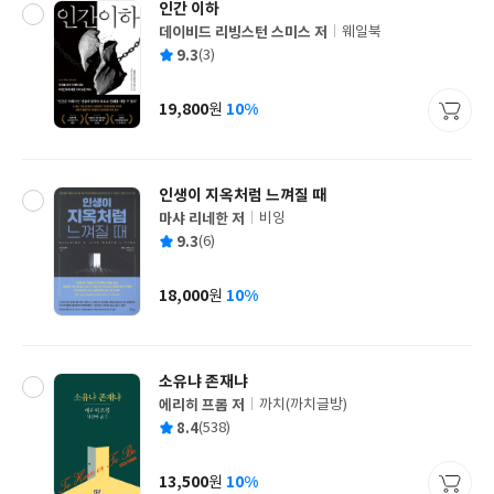
인간 이하
데이비드 리빙스턴 스미스 저
웨일북
글
평
9.3
(3)
쓴
출
균
이
판
사
19,800
10%
원
가
격
인생이 지옥처럼 느껴질 때
마샤 리네한 저
비잉
글
평
9.3
(6)
쓴
출
균
이
판
사
18,000
10%
원
가
격
소유냐 존재냐
에리히 프롬 저
까치(까치글방)
글
평
8.4
(538)
쓴
출
균
이
판
사
13,500
10%
원
가