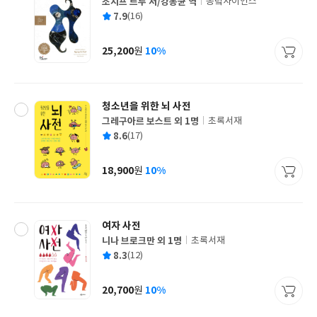
조지프 르두 저/강봉균 역
동녘사이언스
글
평
7.9
(16)
쓴
출
균
이
판
사
25,200
10%
원
가
격
청소년을 위한 뇌 사전
그레구아르 보스트 외 1명
초록서재
글
평
8.6
(17)
쓴
출
균
이
판
사
18,900
10%
원
가
격
여자 사전
니나 브로크만 외 1명
초록서재
글
평
8.3
(12)
쓴
출
균
이
판
사
20,700
10%
원
가
격