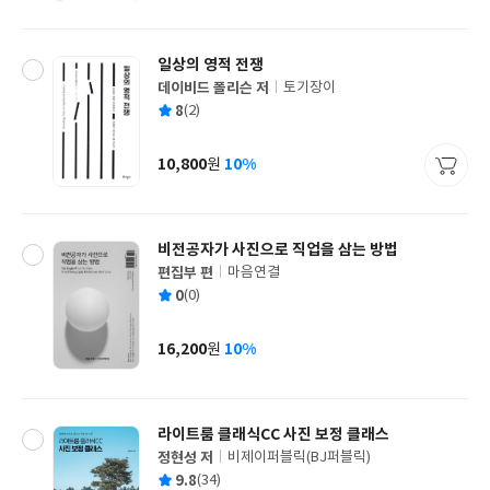
격
일상의 영적 전쟁
데이비드 폴리슨 저
토기장이
글
평
8
(2)
쓴
출
균
이
판
사
10,800
10%
원
가
격
비전공자가 사진으로 직업을 삼는 방법
편집부 편
마음연결
글
평
0
(0)
쓴
출
균
이
판
사
16,200
10%
원
가
격
라이트룸 클래식CC 사진 보정 클래스
정현성 저
비제이퍼블릭(BJ퍼블릭)
글
평
9.8
(34)
쓴
출