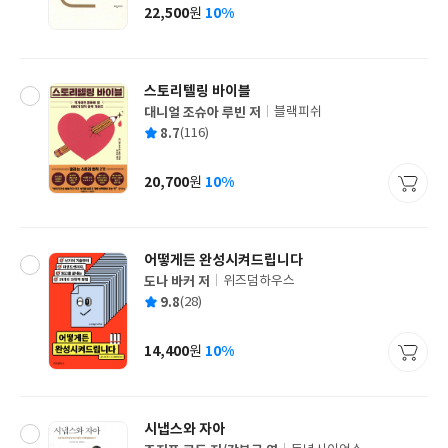
사
22,500
10%
원
가
격
스토리텔링 바이블
대니얼 조슈아 루빈 저
블랙피쉬
글
평
8.7
(116)
쓴
출
균
이
판
사
20,700
10%
원
가
격
어떻게든 완성시켜드립니다
도나 바커 저
위즈덤하우스
글
평
9.8
(28)
쓴
출
균
이
판
사
14,400
10%
원
가
격
시냅스와 자아