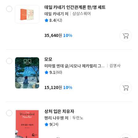
데일 카네기 인간관계론 한/영 세트
데일 카네기 저
상상스퀘어
글
평
8.4
(42)
쓴
출
균
이
판
사
35,640
10%
원
가
격
모모
미하엘 엔데 글/시모나 체카렐리 그
김영사
글
림/김영진 역
평
9.1
(60)
쓴
출
균
이
판
사
15,120
10%
원
가
격
상처 입은 치유자
헨리 나우웬 저
두란노
글
평
9
(24)
쓴
출
균
이
판
사