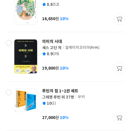
글
평
8.8
(52)
쓴
출
균
이
판
사
16,650
10%
원
가
격
의미의 시대
세스 고딘 저
알에이치코리아(RHK)
글
평
8.9
(39)
쓴
출
균
이
판
사
19,800
10%
원
가
격
루틴의 힘 1~2권 세트
그레첸 루빈 외 37명
부키
글
평
10
(1)
쓴
출
균
이
판
사
27,000
10%
원
가
격