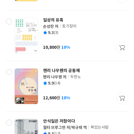
격
일상의 유혹
손성찬 저
토기장이
글
평
9.3
(3)
쓴
출
균
이
판
사
10,800
10%
원
가
격
헨리 나우웬의 공동체
헨리 나우웬 저
두란노
글
평
9.9
(14)
쓴
출
균
이
판
사
12,600
10%
원
가
격
안식일은 저항이다
월터 브루그만 저/박규태 역
복있는사람
글
평
9.3
(12)