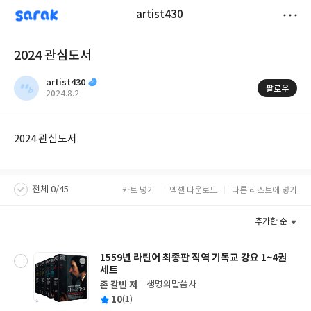
sarak
artist430
저
2024 관심도서
장
artist430
팔로우
작
2024.8.2
성
일
2024 관심도서
전체 0/45
카트 넣기
엑셀 다운로드
다른 리스트에 넣기
추가한 순
1559년 라틴어 최종판 직역 기독교 강요 1~4권
세트
존 칼빈 저
생명의말씀사
글
평
10
(1)
쓴
출