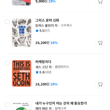
9,000
10%
원
가
격
그리스 로마 신화
토머스 불핀치 저
스타북스
글
평
9.5
(57)
쓴
출
균
이
판
사
16,200
10%
원
가
격
마케팅이다
세스 고딘 저
쌤앤파커스
글
평
8.6
(182)
쓴
출
균
이
판
사
16,200
10%
원
가
격
내가 누구인지 아는 것이 왜 중요한가
페터 베르 저
갈매나무