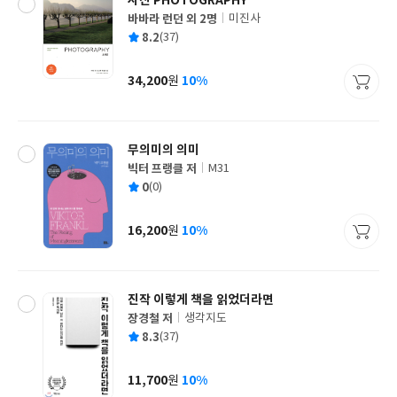
사진 PHOTOGRAPHY
바바라 런던 외 2명
미진사
글
평
8.2
(37)
쓴
출
균
이
판
사
34,200
10%
원
가
격
무의미의 의미
빅터 프랭클 저
M31
글
평
0
(0)
쓴
출
균
이
판
사
16,200
10%
원
가
격
진작 이렇게 책을 읽었더라면
장경철 저
생각지도
글
평
8.3
(37)
쓴
출
균
이
판
사
11,700
10%
원
가