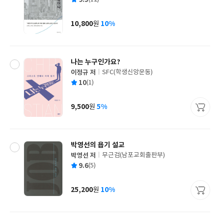
쓴
출
균
이
판
사
10,800
10%
원
가
격
나는 누구인가요?
이정규 저
SFC(학생신앙운동)
글
평
10
(1)
쓴
출
균
이
판
사
9,500
5%
원
가
격
박영선의 욥기 설교
박영선 저
무근검(남포교회출판부)
글
평
9.6
(5)
쓴
출
균
이
판
사
25,200
10%
원
가
격