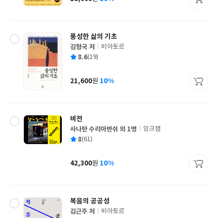
가
격
풍성한 삶의 기초
김형국 저
비아토르
글
평
8.6
(19)
쓴
출
균
이
판
사
21,600
10%
원
가
격
비전
사나탄 수리아반쉬 외 1명
잉크잼
글
평
8
(61)
쓴
출
균
이
판
사
42,300
10%
원
가
격
복음의 공공성
김근주 저
비아토르
글