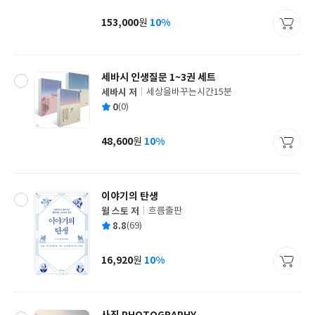
균
이
판
사
153,000
10%
원
가
격
세바시 인생질문 1~3권 세트
세바시 저
세상을바꾸는시간15분
글
평
0
(0)
쓴
출
균
이
판
사
48,600
10%
원
가
격
이야기의 탄생
윌 스토 저
흐름출판
글
평
8.8
(69)
쓴
출
균
이
판
사
16,920
10%
원
가
격