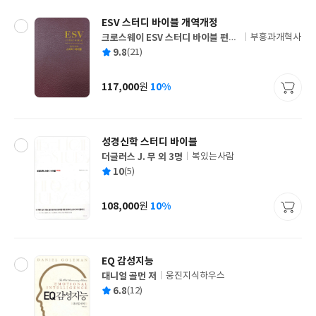
ESV 스터디 바이블 개역개정
크로스웨이 ESV 스터디 바이블 편찬
부흥과개혁사
글
팀 저
평
9.8
(21)
쓴
출
균
이
판
사
117,000
10%
원
가
격
성경신학 스터디 바이블
더글러스 J. 무 외 3명
복있는사람
글
평
10
(5)
쓴
출
균
이
판
사
108,000
10%
원
가
격
EQ 감성지능
대니얼 골먼 저
웅진지식하우스
글
평
6.8
(12)
쓴
출
균
이
판