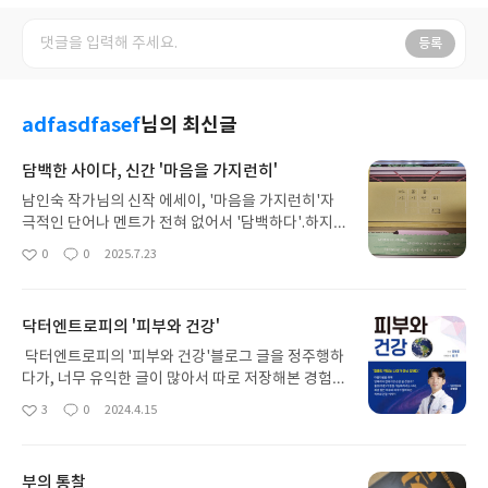
등록
adfasdfasef
님의 최신글
담백한 사이다, 신간 '마음을 가지런히'
남인숙 작가님의 신작 에세이, '마음을 가지런히'자
극적인 단어나 멘트가 전혀 없어서 '담백하다'.하지
만 막연하게 생각했던 것을 정확한 단어로 짚어주시
0
0
2025.7.23
좋
댓
작
니 '사이다 마신듯이' 시원하다.특히 인상 깊었던 구
아
글
성
절을 소개하고, 사족을 약간 덧붙여본다.1.못생긴 마
요
일
음을 품는 것과 말, 글, 행동으로 드러내는 것 사이에
닥터엔트로피의 '피부와 건강'
는 수천 광년만큼의 간극이 있다.마음은 잠시 응어리
졌다가 풀리기도 하고, 바람이나 물처럼 강렬하게 존
닥터엔트로피의 '피부와 건강'블로그 글을 정주행하
재했다가 이내 사라지기도 한다.내가 그 배우를 싫어
다가, 너무 유익한 글이 많아서 따로 저장해본 경험이
했던 마음이 사소한 계기로 지워진 것처럼 말이다.하
다들 있을 것이다. 나의 경우 '닥터 엔트로피'님의 블
3
0
2024.4.15
좋
댓
작
지만 내가 그 마음을 어떤 행동으로 옮겼으면 어땠을
로그가 그러했다. 너무 스크랩할 꿀정보들이 너무 많
아
글
성
까?행동은, 희미한 얼룩도 남기지 않고 기화하는 마
았는데, 이번에 블로그 글을 엮어 책으로 나온다는 소
요
일
음과는 다르다.내 유해한 실천은 형태를 가진 악이 되
식에 당장 구매를 결정하였다.피부 그리고 피부 시술
부의 통찰
어 나를 진짜 악인으로 만들었을 것이다.누군가를 싫
에 대한 정보는 이미 넘쳐나는 세상이다. 그러나 이