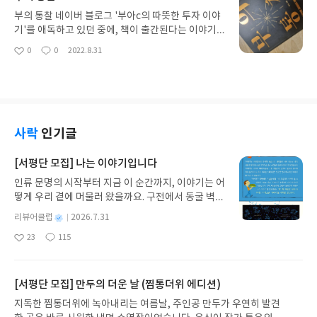
어하고 미워하는 마음이 든다면, 그걸 그대로 인정하
책은 닥터 엔트로피님만의 독특한 뷰가 고스란히 담
부의 통찰 네이버 블로그 '부아c의 따뜻한 투자 이야
는 게 낫다.생각해보면 우리는 별다른 이유 없이 사랑
겨져있다.남녀를 불문하고, 매력적인 이성을 좋아하
기'를 애독하고 있던 중에, 책이 출간된다는 이야기
에 빠지기도 하지 않는가.--누군가를 좋아하거나 싫
는데 거기서 빠질 수 없는 요소는 바로 '건강한 피
를 듣고 기쁜 마음으로 읽게 되었다. 단순히 재테크
0
0
2022.8.31
어하는 것은 의지로 해결되는 문제가 아니다. 그런 마
좋
댓
작
부'이다. 왜 건강한 피부가 아름다운가? 이에 대해서
방법을 설명하는 책은 시중에 이미 넘치도록 많지만,
아
글
성
음이 드는 것 자체를 탓할 수는 없다. 하지만 '그 마음
도 명쾌하게 설명하고 있다.우리 몸에 있는 수많은 장
이 책처럼 삶을 대하는 자세, 어떻게 부를 키워나갈
요
일
을 어떻게 다스리느냐, 진짜로 행동으로 옮기느냐'는
기 중에서, 뇌나 심장은 생존에 직결되는 장기이며 혈
것인가에 대한 고찰 등에 관해서는 찾아보기 힘들다.
충분히 조절할 수 있다. 그런 의미에서 못난 마음이나
류공급도 많고 우선시될 수 밖에 없다. 그에 비해서
선망의 직장에 들어가기 위해 했던 노력, 또 취직한
감정이 생기는 것 자체는 그냥 쿨하게 인정하는 것이
피부라는 거대한 장기는 생존에 직결된다고 할 수는
이후에 임원을 꿈꾸며 보낸 세월과 그 경험담, 자본주
여러모로 좋다. '나도 사람이니까, 질투 분노 경멸 자
없다. 생존과 큰 연관이 없는 장기인 피부에도 충분한
의를 대하는 자세, 지금은 경제적 자유를 이루고 캐나
사락
인기글
격지심 등 못난 감정이 생길 수 있지!'라고 인정은 하
혈류가 공급되고 영양이 제공되어 '피부가 좋다'는
다에서 가장 중요한 가치를 위해 시간을 보내고 있는
되, 그 감정을 잘 다스리는게 중요하겠다.2.성숙한 사
것은, 그 사람 전반의 건강상태가 매우 좋다는 것을
모습 등, 그간의 블로그 글을 읽으면서도 참 따뜻하고
[서평단 모집] 나는 이야기입니다
람들에게서 구원과 영감을 얻는 경험이 쌓이면서,내
암시하는 것이라고 할 수 있다. 우리는 부지불식간에
온기가 느껴진다는 생각을 하며 읽었는데 책 또한 마
가 위선이라고 불렀던 것이 대체로 진짜 선이었음을
인류 문명의 시작부터 지금 이 순간까지, 이야기는 어
무의식적으로 이 사실을 알고 있고, 매력적인 외모의
찬가지였다. 책에서 강조하는 몇 가지를 요약하자면,
깨닫게 되었다.쉼없이 변덕을 부리는 마음에 휘둘리
떻게 우리 곁에 머물러 왔을까요. 구전에서 동굴 벽화
1조건으로 건강한 피부를 꼽는 것이다.이 책이 여타
다음과 같다. -레버리지 당하면서 살지 말고 내가 레
지 않고타인에게 나쁜 영향을 끼칠 수 있는 행동을 통
와 점토판을 거쳐 종이와 책으로, 그리고 오늘날 수천
다른 피부 관련 도서와 차별화되는 점은 이러한 전신
버리지 하면서 살아야 한다 -회사를 다니면서도, 회
별
리뷰어클럽
2026.7.31
제하는 게 선인 것이다.3.사람을 정말 행복하게 하는
권의 인쇄본으로 이어지는 이야기의 여정을 따라가
건강의 측면에서 다루는 점이 크다. 사람을 하나의 소
사 밖에서 살 수 있게 준비해야 한다 -내가 이 사회에
명
작
것은 지속적으로 쌓이는 작은 성공들이다.그래서 우
23
115
는 그림책입니다. 때로는 즐거움을, 때로는 위로를,
우주로 보고, 모든 사람은 다 각자의 개성을 갖춘 아
서 돈을 벌고자 한다면, 누군가의 이익을 높여주는 일
좋
댓
작
성
리 모두에게는 성공이 필요하다.성공의 단위를 축소
아
글
성
때로는 두려움의 대상이 되기도 했던 이야기가 우리
름다운 존재라는 것을 긍정하는 저자의 시선이 고스
을 해야한다. -인생은 투자와 같아서, 실패할 확률을
일
요
일
해 놓고 들여다보면, 경솔한 사람들이 성공하는 경우
일상에 어떻게 녹아들어 있는지 되짚어보며 이야기
란히 느껴진다.서평을 쓰기 위해 든 하나의 예시 외에
줄여나가는 게임이다. 직장다닐때부터 사업을 연습
가 꽤 많다.경솔한 사람은 별 생각 없이 뭔가를 시도
가 지닌 본질적 가치와 이야기를 누리는 기쁨을 다시
도 읽어보고 생각해봄직한 글들이 많이 있으므로, 구
[서평단 모집] 만두의 더운 날 (찜통더위 에디션)
하는게 좋다. -루틴을 만들어야 인생이 효율적이다 -
하고,신중한 사람이 세번쯤 시도해서 성공할 일을 열
발견하게 합니다.나는 이야기입니다글쓴이댄 야카리
매를 망설이는 분들께는 주저없이 추천하고 싶은 그
근로 소득은 기본, 부동산, 주식, 콘텐츠 사업 소득에
지독한 찜통더위에 녹아내리는 여름날, 주인공 만두가 우연히 발견
번 해보고 결실을 얻는다.신중한 사람은 한번 시도하
노 글/유수현 역출판사소원나무 예스24 바로가기 닫
런 책이다.
도 시야를 넓히자 개인적으로 인상깊었던 부분 또한