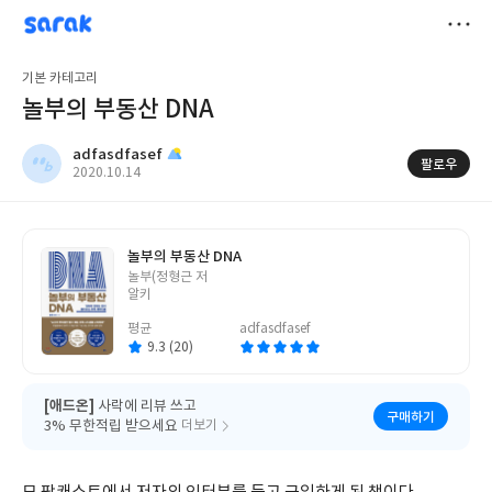
sarak
adfasdfasef
저
기본 카테고리
장
놀부의 부동산 DNA
adfasdfasef
팔로우
작
2020.10.14
성
일
놀부의 부동산 DNA
글
놀부(정형근 저
쓴
알키
이
평균
adfasdfasef
9.3 (20)
[애드온]
사락에 리뷰 쓰고
구매하기
3% 무한적립 받으세요
더보기