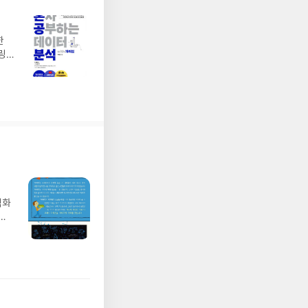
는
벽화
가
 일
발견
기모
 받고
수정
올라