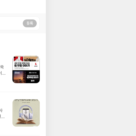
등록
쑥쑥
이들
웠고