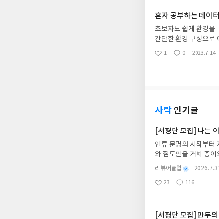
요
일
로 읽는 경우 번잡한 광고
혼자 공부하는 데이터 
책을 읽는 경우에는 멀
조언을 해줍니다. 독서에 오디오와 동영상이 들어온지 시간이 오래 되었지만 오디오북과 동영상으로 읽는
초보자도 쉽게 환경을 구축하고 파이썬
책에 대한 저자의 고민
간단한 환경 구성으로 어려움 없이 입문하기 좋
을 이용해서 비어있는 데
1
0
2023.7.14
좋
댓
작
가장 중요한 시각화에서도 간단한
아
글
성
한 데이터 시각화도 다룹니다. 마지막에는 간단하게 머신러닝을 이용한 예측도 
요
일
썬을 접해본적 없는 초보자
니다.
사락
인기글
[서평단 모집] 나는
인류 문명의 시작부터 
와 점토판을 거쳐 종이
는 그림책입니다. 때로
별
리뷰어클럽
2026.7.3
상에 어떻게 녹아들어 
명
작
23
116
하게 합니다.나는 이
좋
댓
작
성
아
글
성
집인원 : 10명신청기간 : 
일
요
일
2주 이내 ▶ 주소/연락
불가)▶ 서평단 신청 
[서평단 모집] 만두의