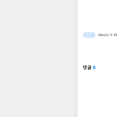
shkoi
3
님 외
댓글
0