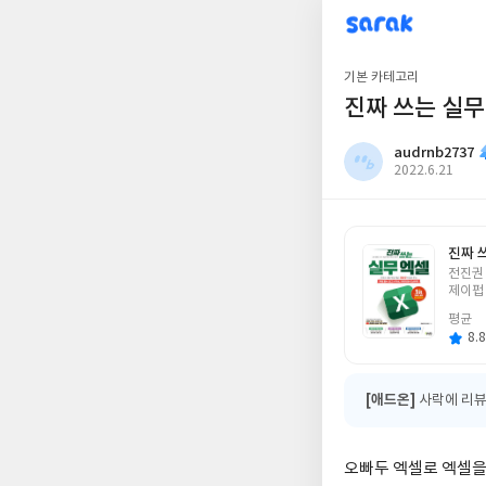
sarak
audrnb2737
기본 카테고리
진짜 쓰는 실무
audrnb2737
작
2022.6.21
성
일
진짜 
글
전진권
쓴
제이펍
이
평균
8.8
[애드온]
사락에 리뷰
오빠두 엑셀로 엑셀을