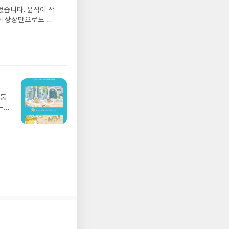
그는
었습니다. 윤식이 작
 아
게 상상만으로도 더
에서
 풍덩 빠진 차가운
뷰를
 날 (찜통더위 에디
관한
.08.04발표일자 :
리뷰
 주소/연락처를 업데
리뷰를 올려주시면 당
존 YES블로그는 '사
아닌 회원정보상의 주
망둥
송에서 누락될 수 있
는
 아닌 '리뷰'로 작
져
다.- 리뷰어클럽은
02
 업
 :
 확인
도로
연락
누락
(포
정에