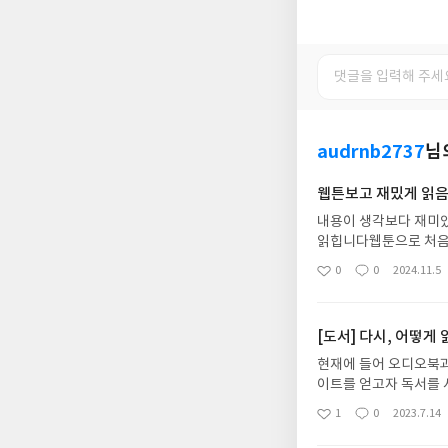
audrnb2737
님
웹튼보고 재밌게 읽
내용이 생각보다 재미
읽힙니다웹툰으로 처음
구매하셔서 재미있게 
0
0
2024.11.5
좋
댓
작
아
글
성
요
일
[도서] 다시, 어떻게
현재에 들어 오디오북과 전자
이트를 얻고자 독서를 
끝까지 읽었습니다. 전자책을 읽는 학생들에 대한 통계 자료들로 종이 읽기와 전자책 텍스트 읽기의 차이
1
0
2023.7.14
좋
댓
작
점을 분석하고 전자책의 단점을 이야기합니다. 이후
아
글
성
단점을 이야기하고 전체적인 독서 양상의 변화로 인한 우리의 독서 자세를 이야기해줍니다. 가령 동영상으