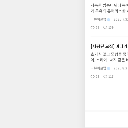
갑니다!! ※ 신청 전, 
지독한 찜통더위에 녹아
'사락'으로 개편되어 
가 특유의 유머러스한 
닌 회원정보상의 주소/
위가 싹 가시는 통쾌한
제외되거나 배송에서 누락
별
리뷰어클럽
2026.7.3
냉면 물결 속에서 짜릿
명
작
작성해주셔야 합니다. (
29
139
션)글쓴이윤식이 저출판사소
좋
댓
작
성
리뷰 작성 시 이후 선
아
글
성
2026.08.06리뷰 작
일
를 권장합니다.
요
일
이트 해주세요! (선정 
첨확률이 올라갑니다!! ※
[서평단 모집] 바다가
락'으로 개편되어 별도
호기심 많고 모험을 좋
소/연락처 (클릭 시 수
이, 소라게, 낙지 같
습니다(재발송 불가). 
데, 과연 바다에 무슨
성)- 기간내 미작성, 
별
리뷰어클럽
2026.8.3
보세요!바다가 사라졌다
명
작
개인의 감상이 포함된 
26
117
6.08.03 ~ 2026.
좋
댓
작
성
아
글
성
데이트 : 신청 전 상품
일
요
일
기대평 댓글을 작성해주
해주세요!- '사락' 개
개설하지 않으셔도 됩니
처 (클릭 시 수정 가
될 수 있습니다(재발송 
스트가 아닌 '리뷰'로 
서 제외될 수 있습니다