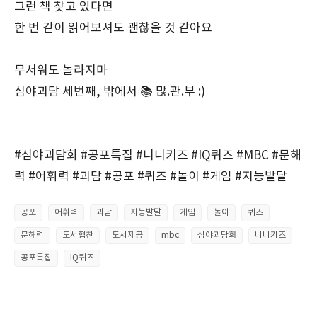
그런 책 찾고 있다면
한 번 같이 읽어보셔도 괜찮을 것 같아요
무서워도 놀라지마
심야괴담 세번째, 밖에서 📚 많.관.부 :)
#심야괴담회 #공포특집 #니니키즈 #IQ퀴즈 #MBC #문해
력 #어휘력 #괴담 #공포 #퀴즈 #놀이 #게임 #지능발달
공포
어휘력
괴담
지능발달
게임
놀이
퀴즈
문해력
도서협찬
도서제공
mbc
심야괴담회
니니키즈
공포특집
IQ퀴즈