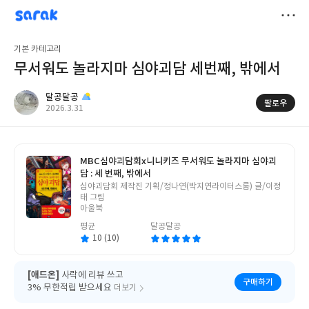
sarak
달공달공
저
기본 카테고리
장
무서워도 놀라지마 심야괴담 세번째, 밖에서
달공달공
팔로우
작
2026.3.31
성
일
MBC심야괴담회x니니키즈 무서워도 놀라지마 심야괴
담 : 세 번째, 밖에서
글
심야괴담회 제작진 기획/정나연(박지연라이터스룸) 글/이정
쓴
태 그림
이
아울북
평균
달공달공
10 (10)
[애드온]
사락에 리뷰 쓰고
구매하기
3% 무한적립 받으세요
더보기