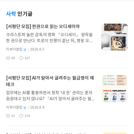
도 괜찮다고 말해주는 책그리고 지금부터 찾아가면
요“무섭다고 말해도 되는 거야”순간 대답보다 아이의
수 있다는 걸 다시 느끼게 되었답니다그러던 어느 날
된다고 이야기해 주는 책이라 더욱 따뜻하게 다가왔
마음을 먼저 안아주고 싶어졌어요우리는 아이에게
아이들 앞에 수상한 빨간 자판기가 나타나요동전도
어요이야기는 꿈 숙제를 받은 다예가 자신의 꿈 대신
사락
인기글
너무 자주“괜찮아”“걱정하지 마”라고 말하곤 하잖아
필요 없고 갖고 싶은 간식 이름만 말하면 바로 나오는
엄마의 꿈을 적으면서 시작돼요처음에는 “엄마 꿈을
요그런데 아이에게 필요한 건 두려움을 없애 주는 말
신기한 자판기하지만 그 안에는 진딧물 젤리해면 사
적는다고?” 하는 생각이 들었는데 그 선택이 친구들
[서평단 모집] 한권으로 읽는 오디세이아
보다무섭다는 마음을 인정해 주는 시간이 아닐까 하
탕달팽이 껌처럼 이름만 들어도 이상한 간식들이 가
과 함께 엄마들의 오래된 꿈을 찾아가는 특별한 이야
는 생각이 들었어요가장 오래 기억에 남는 문장은 바
크리스토퍼 놀란 감독의 영화 『오디세이』 원작을
득해요호기심에 간식을 먹은 아이들은 예상하지 못
기로 이어지더라고요읽을수록 아이들만의 이야기 같
로 이것이었어요“두려움은 새로운 세상으로 가는 문
한 권으로 만난다. 트로이 전쟁이 끝난 뒤, 영웅 오디
한 곤경에 빠지고 그때마다 등장하는 똥 박사가 건강
지 않았어요부모였던 저도 자연스럽게 제 어린 시절
이야”짧은 문장이지만 마음속에 오래 남았어요아이
세우스는 고향 이타케로 돌아가기 위해 키클롭스, 마
한 똥과 우리 몸의 비밀을 알려준답니다읽는 내내 아
을 떠올리게 되었거든요아이와 함께 읽다가 가장 먼
별
리뷰어클럽
2026.8.5
도 그 문장을 다시 읽더니“그러면 무서운 건 나쁜 게
녀 키르케, 세이렌의 노래, 포세이돈의 분노를 헤쳐
이가 가장 재미있어했던 건 알록달록한 똥이 나오는
저 나온 질문은 이거였어요“엄마도 어릴 때 꿈이 있
명
작
아니네”라고 말하더라고요그 말을 듣는 순간 괜히 마
45
327
나간다. 그리스 철학 전공자인 옮긴이가 호메로스의
장면이었어요“엄마 진짜 저런 똥이 나올 수도 있
었어”순간 웃음이 나면서도 한참 동안 이야기를 나누
좋
댓
작
성
음이 뭉클해졌어요용감한 사람은 무섭지 않은 사람
아
글
성
방대한 24권 서사를 현대적이고 자연스러운 한국어
어?”“먹는 음식에 따라 색이 달라질 수도 있대”이렇
게 되었어요어릴 적 제가 좋아했던 것해 보고 싶었던
일
요
일
이 아니라 무서워도 한 걸음 내딛는 사람이라는 걸 아
로 풀어내, 고전이 낯선 독자도 이야기의 흐름을 놓치
게 책을 읽으며 자연스럽게 대화가 이어졌어요그동
것지금은 잊고 지냈던 작은 꿈까지 이야기하다 보
이도 조금은 이해한 것 같았어요무지개 마법병원에
지 않고 끝까지 읽을 수 있다. 3천 년을 이어 온 귀향
안은 똥 이야기를 하면 장난으로만 끝났는데 이번에
[서평단 모집] AI가 알아서 굴려주는 월급쟁이 재
니 아이가 신기한 표정으로 계속 질문을 이어가더라
서 만나는 네 가지 빛깔의 이야기는 억지 감동이 아니
과 모험의 대서사시가 가장 읽기 편한 번역으로 새롭
는 건강 이야기까지 연결되더라고요책 속에는 소화
고요“왜 그 꿈은 안 했어”“엄마는 지금도 하고 싶
테크
라 아이들의 현실을 따뜻하게 안아주는 느낌이었어
게 펼쳐진다.한권으로 읽는 오디세이아글쓴이호메로
기관이 어떻게 움직이는지건강한 똥은 어떤 모습인
어”책 한 권이 이렇게 자연스럽게 가족의 대화를 만
업무에는 AI를 활용하면서 정작 '내 돈' 관리는 혼자
요판타지라서 재미있게 읽히고 현실 이야기라서 깊
스 저/육혜원 역출판사이화북스 예스24 바로가기 닫
지왜 잘 먹고 잘 배출하는 것이 중요한지 생활 속 과
들어 줄 수 있다는 게 참 좋았어요또 아이가 오래 머
끙끙대고 있지 않나요? 『AI가 알아서 굴려주는 월급
이 공감하게 되는 책그래서 아이는 모험을 따라가고
기모집인원 : 5명신청기간 : 2026.08.05 ~ 2026.08.
학이 재미있는 이야기 안에 자연스럽게 담겨 있어요
물러 읽었던 장면도 있었어요발레리나를 꿈꾸던 엄
쟁이 재테크』는 챗GPT·클로드·제미나이·퍼플렉시
부모는 아이의 마음을 따라가게 되는 것 같아요컬러
09발표일자 : 2026.08.13리뷰 작성기한 : 도서/상품
과학책이라고 하면 어렵게 느껴질 수도 있는데 모험
별
리뷰어클럽
2026.8.4
마배우를 꿈꾸던 엄마의 이야기를 보면서 한참 책장
티를 나만의 재테크 팀으로 만드는 실전 가이드입니
일러스트가 함께 들어 있어 초등학생도 부담 없이 읽
받고 2주 이내 ▶ 주소/연락처 업데이트 : 신청 전 상
을 따라가다 보면 어느새 새로운 지식을 배우고 있다
명
작
을 넘기지 않더라고요“꿈은 꼭 이루어야 하는 거
32
219
다. 재무 진단부터 주식 투자, 부동산, 절세, 자산 관
을 수 있었고 78페이지 분량이라 하루에 읽기에도 적
좋
댓
작
성
품 받으실 주소/연락처를 업데이트 해주세요! (선정
는 점이 참 좋았어요무엇보다 마음에 들었던 건 똥을
야”“꿈이 바뀌면 어떡해”아이의 질문을 들으며 정답
아
글
성
리 자동화 루틴까지, 코딩 없이도 프롬프트 하나로 2
일
당했어요책을 다 읽은 뒤에는 자연스럽게 이야기가
후 수정 불가)▶ 서평단 신청 방법 : 기대평 댓글을 작
부끄러운 것이 아니라 건강을 알려주는 신호라고 알
을 알려주기보다 함께 생각해 보는 시간이 더 소중하
요
일
0년 차 재무 전문가의 맞춤 조언을 받을 수 있습니다.
이어졌어요“학교가 바뀌면 어떨 것 같아”“새 친구는
성해주세요! 먼저 작성한 리뷰를 올려주시면 당첨확
려주는 부분이었어요“엄마 똥 잘 싸는 것도 건강한
다는 걸 느꼈어요이 책은 꿈을 이루지 못했다고 실패