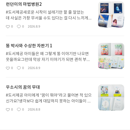
런던이의 마법병원2
#도서제공새로운 시작이 설레기만 할 줄 알았는
데 사실은 가장 무서울 수도 있다는 걸 다시 느끼게
해준 책을 만났어요아이는 자라면서 수많은 처음을
0
0
2026.8.9
좋
댓
작
경험하죠처음 가는 학교처음 만나는 친구처음 하는
아
글
성
인사처음 겪는 이별어른에게는 지나가는 일처럼 보
요
일
여도 아이에게는 세상이 바뀌는 일일 수 있다는 걸 이
똥 박사와 수상한 자판기 1
책을 읽으며 다시 생각하게 되었어요:: 런던이의 마법
병원2 :: 는 새로운 시작 앞에서 두려움을 느끼는 런던
#도서제공 아이들은 왜 그렇게 똥 이야기만 나오면
이의 이야기예요이사를 앞두고 가장 친한 친구와 헤
웃을까요그런데 막상 자기 이야기가 되면 괜히 부끄
어져야 하는 런던이새로운 나라새로운 학교새로운
러워하고 화장실 가는 것도 참으려고 하더라고요 😅
0
0
2026.8.9
좋
댓
작
친구모든 것이 낯설고 무섭기만 한 아이의 마음이 너
이번에 함께 읽은 :: 똥 박사와 수상한 자판기 1
아
글
성
무 솔직하게 담겨 있어서 읽는 내내 아이의 표정을 자
:: 은 아이들이 좋아하는 소재를 통해 자연스럽게 건
요
일
꾸 바라보게 되었어요우리 아이도 책을 읽다가 한 장
강과 생활 과학을 배울 수 있는 책이었어요책을 펼치
우소시의 꿈의 무대
면에서 손을 멈췄어요“친한 친구랑 헤어지면 정말 슬
자마자 아이가 빵 터졌어요“엄마 얼굴이 진짜 똥처럼
플 것 같아”그 말 한마디가 참 오래 남더라고요평소
생긴 박사래” 하며 웃기 시작했는데 어느새 끝까지
#도서제공 아이에게 “꿈이 뭐야”라고 물어본 적 있으
에는 감정을 길게 표현하지 않는 아이인데 이 책을 읽
집중해서 읽고 있더라고요이야기 속에는 똥 싸기가
신가요?생각보다 쉽게 대답하지 못하는 아이들이 많
으면서 자신의 마음을 먼저 이야기해 주는 모습이 참
귀찮은 준서대왕 똥 때문에 고민인 주은이동생보다
더라고요좋아하는 건 많은데 꿈이라고 말하기엔 아
0
0
2026.8.8
반가웠어요책을 함께 읽으면 이런 시간이 생기는구
좋
댓
작
더 멋진 똥을 싸고 싶은 민준이가 등장해요“엄마 나
직 잘 모르겠다고 하는 모습도 참 자연스러웠어요이
아
글
성
나 싶었어요또 다른 장면에서는 런던이가 자신의 두
도 학교에서는 화장실 가기 조금 싫은데”아이가 툭
번에 읽은 :: 우소시의 꿈의 무대 :: 는 그런 아이들의
요
일
려움을 솔직하게 털어놓아요“나 사실은 새로운 학교
던진 이 한마디가 괜히 마음에 오래 남았어요어른에
마음을 다정하게 안아주는 성장동화였어요꿈이 없어
가 무서워”그 장면을 읽은 아이가 저를 보며 말했어
게는 별일 아닌 것 같아도 아이들에게는 꽤 큰 고민일