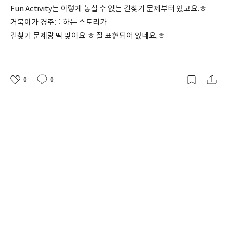
Fun Activity는 이렇게 놓칠 수 없는 길찾기 문제부터 있고요.ㅎ
거북이가 경주를 하는 스토리가
길찾기 문제랑 딱 맞아요 ㅎ 잘 표현되어 있네요.ㅎ
0
0
좋
댓
작
아
글
성
요
일
dot-to-dot (점잇기) 문제도