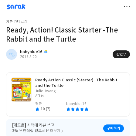
sarak
babyblue16
저
기본 카테고리
장
Ready, Action! Classic Starter -The
Rabbit and the Turtle
babyblue16
팔로우
작
2019.5.20
성
일
Ready Action Classic (Starter) : The Rabbit
and the Turtle
글
Julie Hwang
쓴
A*List
이
평균
babyblue16
10 (7)
[애드온]
사락에 리뷰 쓰고
구매하기
3% 무한적립 받으세요
더보기