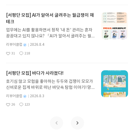
아
글
성
방대한 24권 서사를 현대적이고 자연스러운 한국어
일
요
일
로 풀어내, 고전이 낯선 독자도 이야기의 흐름을 놓치
지 않고 끝까지 읽을 수 있다. 3천 년을 이어 온 귀향
[서평단 모집] AI가 알아서 굴려주는 월급쟁이 재
과 모험의 대서사시가 가장 읽기 편한 번역으로 새롭
테크
게 펼쳐진다.한권으로 읽는 오디세이아글쓴이호메로
업무에는 AI를 활용하면서 정작 '내 돈' 관리는 혼자
스 저/육혜원 역출판사이화북스 예스24 바로가기 닫
끙끙대고 있지 않나요? 『AI가 알아서 굴려주는 월급
기모집인원 : 5명신청기간 : 2026.08.05 ~ 2026.08.
쟁이 재테크』는 챗GPT·클로드·제미나이·퍼플렉시
09발표일자 : 2026.08.13리뷰 작성기한 : 도서/상품
별
리뷰어클럽
2026.8.4
티를 나만의 재테크 팀으로 만드는 실전 가이드입니
받고 2주 이내 ▶ 주소/연락처 업데이트 : 신청 전 상
명
작
31
218
다. 재무 진단부터 주식 투자, 부동산, 절세, 자산 관
좋
댓
작
성
품 받으실 주소/연락처를 업데이트 해주세요! (선정
아
글
성
리 자동화 루틴까지, 코딩 없이도 프롬프트 하나로 2
일
후 수정 불가)▶ 서평단 신청 방법 : 기대평 댓글을 작
요
일
0년 차 재무 전문가의 맞춤 조언을 받을 수 있습니다.
성해주세요! 먼저 작성한 리뷰를 올려주시면 당첨확
좋은 정보를 찾는 시대는 끝났습니다. 이제는 좋은 질
[서평단 모집] 바다가 사라졌다!
률이 올라갑니다!! ※ 신청 전, 꼭 확인해주세요!- '사
문을 던지는 사람이 돈을 법니다. 경제적 자유를 앞당
락' 개설 후, 이 글의 댓글로 신청해주세요.- 기존 YE
호기심 많고 모험을 좋아하는 두두와 겁쟁이 모모가
기고 싶은 월급쟁이라면, 이 책이 바로 그 시작입니
S블로그는 '사락'으로 개편되어 별도로 개설하지 않
신비로운 집게 바위로 떠난 바닷속 탐험 이야기! 망둥
다.AI가 알아서 굴려주는 월급쟁이 재테크글쓴이김
으셔도 됩니다. ▶ 도서/상품 발송- 도서/상품은 최근
이, 소라게, 낙지 같은 바다 친구들과 신나게 놀던 중
태형 저출판사한빛미디어 예스24 바로가기 닫기모
별
리뷰어클럽
2026.8.3
배송지가 아닌 회원정보상의 주소/연락처 (클릭 시
갑자기 거대해진 집게 바위의 비밀을 마주하게 되는
명
작
집인원 : 5명신청기간 : 2026.08.04 ~ 2026.08.08발
수정 가능)로 발송됩니다.- 주소/연락처에 문제가 있
26
123
데, 과연 바다에 무슨 일이 벌어진 걸까요? 상상력을
좋
댓
작
성
표일자 : 2026.08.13리뷰 작성기한 : 도서/상품 받고
을 시 선정에서 제외되거나 배송에서 누락될 수 있습
아
글
성
자극하는 환상적인 해양 모험 동화 속으로 풍덩 빠져
일
2주 이내 ▶ 주소/연락처 업데이트 : 신청 전 상품 받
요
일
니다(재발송 불가). ▶ 리뷰 작성- 도서/상품을 받고
보세요!바다가 사라졌다!글쓴이서휘 글출판사풀
으실 주소/연락처를 업데이트 해주세요! (선정 후 수
2주 이내 리뷰를 작성해주셔야 합니다. (포스트가 아
빛 예스24 바로가기 닫기모집인원 : 20명신청기간 :
정 불가)▶ 서평단 신청 방법 : 기대평 댓글을 작성해
닌 '리뷰'로 작성)- 기간내 미작성, 불성실한 리뷰, 도
2026.08.03 ~ 2026.08.07발표일자 : 2026.08.13리
주세요! 먼저 작성한 리뷰를 올려주시면 당첨확률이
서/상품과 무관한 리뷰 작성 시 이후 선정에서 제외