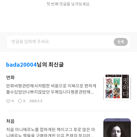
첫 번째 댓글을 남겨보세요.
등록
bada20004
님의 최신글
먼화
만화비평관련해서저렴한 비용으로 이북으로 편하게
볼수있었던나쁘지않았던 두매입니다평론관련해서
접해볼 경헌이 많이 업ㅎ다보니많음 부담없이 접해
0
0
2026.3.5
좋
댓
작
보기 좋은 구매렸기에구매가 후회괴지는 않습니다많
아
글
성
은 사암들의 비평이 같이 모여잇어 좋음
요
일
처음
처음 아니에르노를 접하게된 책이고그 후로 많은 아
니에르노 책들을 구매하게된 이유.존재의 부끄러움