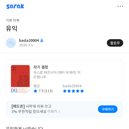
sarak
bada20004
저
기본 리뷰
장
유익
bada20004
팔로우
작
2026.3.5
성
일
자기 결정
글
파스칼 메르시어 (페터 비에리) 저
쓴
은행나무
이
평균
bada20004
7.9 (113)
[애드온]
사락에 리뷰 쓰고
구매하기
3% 무한적립 받으세요
더보기