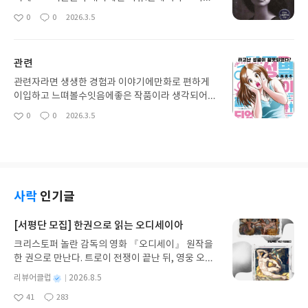
과 그 감정이 형성된 배경과 이해를철저하게 파헤치
0
0
2026.3.5
좋
댓
작
고 조명하려한 개인의 역사와서사가 엄청난 가치릉
아
글
성
지니고있다고 봅니다그런 인물입니다
요
일
관련
관련자라면 생생한 경험과 이야기에만화로 편하게
이입하고 느뗘볼수잇음에좋은 작품이라 생각되어개
인적으로 되게 가치가있는 만화라고생각합니다 추천
0
0
2026.3.5
좋
댓
작
하고싶고많이 알려져서 도움이나 인식개선에도영향
아
글
성
을 준다면 좋을 것 같다는 생각도드네요
요
일
사락
인기글
[서평단 모집] 한권으로 읽는 오디세이아
크리스토퍼 놀란 감독의 영화 『오디세이』 원작을
한 권으로 만난다. 트로이 전쟁이 끝난 뒤, 영웅 오디
세우스는 고향 이타케로 돌아가기 위해 키클롭스, 마
별
리뷰어클럽
2026.8.5
녀 키르케, 세이렌의 노래, 포세이돈의 분노를 헤쳐
명
작
41
283
나간다. 그리스 철학 전공자인 옮긴이가 호메로스의
좋
댓
작
성