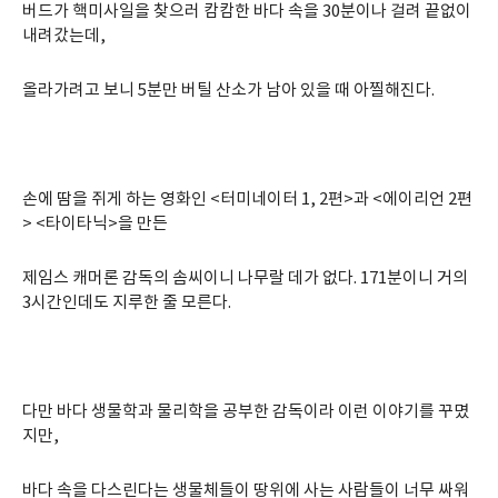
버드가 핵미사일을 찾으러 캄캄한 바다 속을 30분이나 걸려 끝없이
내려갔는데,
올라가려고 보니 5분만 버틸 산소가 남아 있을 때 아찔해진다.
손에 땀을 쥐게 하는 영화인 <터미네이터 1, 2편>과 <에이리언 2편
> <타이타닉>을 만든
제임스 캐머론 감독의 솜씨이니 나무랄 데가 없다. 171분이니 거의
3시간인데도 지루한 줄 모른다.
다만 바다 생물학과 물리학을 공부한 감독이라 이런 이야기를 꾸몄
지만,
바다 속을 다스린다는 생물체들이 땅위에 사는 사람들이 너무 싸워