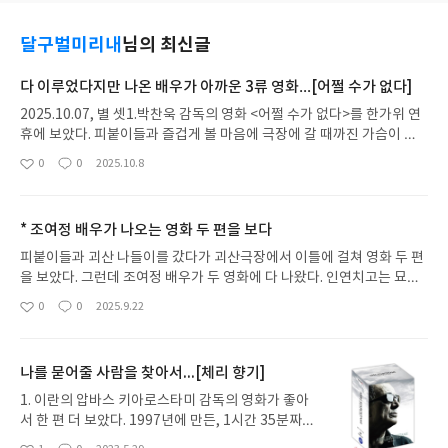
달구벌미리내
님의 최신글
다 이루었다지만 나온 배우가 아까운 3류 영화…[어쩔 수가 없다]
2025.10.07, 별 셋1.박찬욱 감독의 영화 <어쩔 수가 없다>를 한가위 연
휴에 보았다. 피붙이들과 즐겁게 볼 마음에 극장에 갈 때까진 가슴이 설
레었다. 2022년에 만들고 박해일과 탕웨이가 나온 <헤어질 결심>에 이
0
0
2025.10.8
좋
댓
작
어지는 작품이어서 그런지 모르겠다.다 보고나니까 왠지 헛웃음만 나오
아
글
성
고, 이 감독의 예전 영화에서 느낀 마음이 하나도 들지 않았다. 한마디로
요
일
3류 영화가 따로 없다. 2시간 13분을 보아야 할 영화인지 고개가 갸웃거
* 조여정 배우가 나오는 영화 두 편을 보다
려진다.<복수는 나의 것> <친절한 금자씨> <올드 보이>…이 감독의 복
수 3부작에 견주면, 이 영화는 촛점을 잃고 갈팡질팡한 모습을 보여준다.
피붙이들과 괴산 나들이를 갔다가 괴산극장에서 이틀에 걸쳐 영화 두 편
불이 꺼지고 영화가 나온 뒤 30분이 지났지만 영화에 빠져들 수가 없었
을 보았다. 그런데 조여정 배우가 두 영화에 다 나왔다. 인연치고는 묘하
다. 말장난 하는 듯하고 배우들과 이야기가 겉도는 듯해서 박찬욱 감독의
다. <기생충>에서도 연기를 잘 했지만, 두 영화에서도 빠지지 않는다. 사
0
0
2025.9.22
좋
댓
작
영화가 맞나 하는 생각마저 들었다.어떤 감독이든 만든 작품 모두가 빼어
랑스런 배우다.<살인자 리포트>는 무겁게, <좀비딸>은 가볍게 보면 좋
아
글
성
날 수는 없다. 못난 작품도 나올 수 있는데, 이 영화가 이 감독한테는 공은
을 영화인데, 조여정 배우도 영화의 무게와 같이 움직여서 좋았다. # 사
요
일
많이 들였지만 못난 작품으로 남지 않을까 싶다.2.종이를 만드는 회사에
람을 죽이고도 할 말이 많네...[살인자 리포트], 09.12(토), 별 넷1. ‘괴산
나를 묻어줄 사람을 찾아서...[체리 향기]
다니다가 ‘어쩔 수 없이’ 잘린 유만수(이병헌)는 현장에서 잔뼈가 굵은 기
극장’은 작은 영화관이지만 화면은 커서 볼 만했다. 오랜만에 본 깔끔한
술자다. 종이밥만 먹으며 살기로 마음먹고 새로운 종이회사에 들어가려
영화다. 우리나라 영화가 녹음이 좋지 않아서 나누는 말들이 잘 들리지
1. 이란의 압바스 키아로스타미 감독의 영화가 좋아
애쓴다.같은 종이밥을 먹은 사람 가운데 저보다 더 낫다고 보는 사람은
않는 영화도 가끔 있는데, 이 영화는 소리가 깨끗하게 들렸다. 아마 정성
서 한 편 더 보았다. 1997년에 만든, 1시간 35분짜리
셋이다. 이들이 없어야 그 회사에 들어갈 수 있다. 유만수가 고르고 고른
일과 조여정 배우가 또렷하게 말했기 때문인지도 모른다. 아무튼 귀에 쏙
영화 <체리 향기 Ta'm e guilass>. 칸느 영화제에