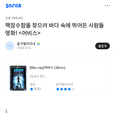
sarak
달구벌미리내
저
기본 카테고리
장
핵잠수함을 찾으러 바다 속에 뛰어든 사람들
영화! <어비스>
달구벌미리내
팔로우
작
2008.8.31
성
일
[Blu-ray]
어비스 (2Disc)
글
쓴
20세기 폭스
이
평균
달구벌미리내
8 (1)
1.