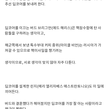
추선 딥코어를 보내려 한다.
딥코어를 이끄는 버드 브리그먼(에드 해리스)은 핵잠수함에 탄 사
람들을 구하려는 생각이고,
해군쪽에서 보낸 특수부대 커피 중위(마이클 비언)는 러시아가 가
져갈 수 있으므로 핵미사일을 챙기려는
생각이므로, 서로 생각이 맞지 않아 자주 다툰다.
딥코어를 설계한 린지(메리 엘리자베스 매스트란토니오)도 이 일에
끼어든다.
버드와 결혼했다가 헤어졌지만 딥코어를 가장 잘 아는 사람이라고