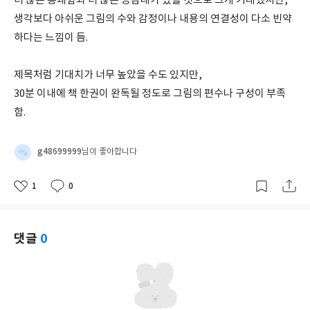
더 많은 통쾌함과 더 많은 공감대가 있을 것으로 크게 기대했지만,
생각보다 아쉬운 그림의 수와 감정이나 내용의 연결성이 다소 빈약
하다는 느낌이 듬.
제목처럼 기대치가 너무 높았을 수도 있지만,
30분 이내에 책 한권이 완독될 정도로 그림의 편수나 구성이 부족
함.
g48699999
님이 좋아합니다
1
0
좋
댓
작
아
글
성
요
일
댓글
0