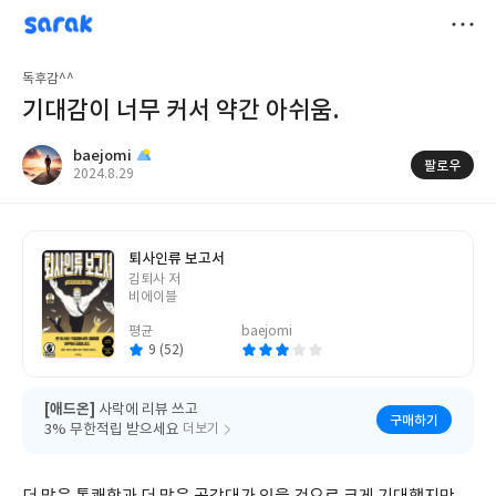
sarak
baejomi
저
독후감^^
장
기대감이 너무 커서 약간 아쉬움.
baejomi
팔로우
작
2024.8.29
성
일
퇴사인류 보고서
글
김퇴사 저
쓴
비에이블
이
평균
baejomi
9 (52)
[애드온]
사락에 리뷰 쓰고
구매하기
3% 무한적립 받으세요
더보기