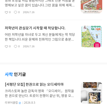
영화 노팅힐 처럼 평범하지만 그래도 전문 서점을 운
유로운 하나의 몸짓이며 스스로를 구하고자 하는 강
영해보고 싶은 꿈이 있습니다.그런 꿈을 위해 제목에
렬한 몸부림으로 보인다. 우리의 내면에 있는 고통과
서 표현되는 그대로의 분위기와 공간 구성을 배워보
0
0
2026.7.16
좋
댓
작
좌절을 극복하기 위해 쏟아내는 열정과 노력의 모습
려고 구매했습니다.제목을 따라 구성이 알찬 책들은
아
글
성
은 어떤 형태를 띄고 있는가? 그것은 나에게 우리에
많이 보기 힘든데, 이책은 제목에 대한 기대감을 그대
요
일
게 진실된 모습을 보이는가?그렇다면 나에게 조르바
로 충족시켜줄 수 있게끔 서사와 사진으로 친절한 설
저학년이 관심갖기 시작할 때 적당합니다.
의 춤이 있는가?찾고 있다면, 아직 찾지 못했다면 조
명을 해줍니다.
금 더 자신의 심연을 들여다보고 자신과의 대화를 통
어린 저학년을 자녀로 두고 계신 분들에게는 딱 적당
한 진정한 춤사위를 만나야 할 것이다.
한 책입니다.쉬운 문체와 친화적인 그림으로 충분한
이해력을 전달할 수 있습니다.최근 국내 여행의 빈도
0
0
2026.7.16
좋
댓
작
가 늘었는데, 여기저기 지도에서 본 지역을 가보자
아
글
성
고, 특산물을 사러 가자고 보채는 아이들의 변화가 느
요
일
껴집니다.
사락
인기글
[서평단 모집] 한권으로 읽는 오디세이아
크리스토퍼 놀란 감독의 영화 『오디세이』 원작을
한 권으로 만난다. 트로이 전쟁이 끝난 뒤, 영웅 오디
세우스는 고향 이타케로 돌아가기 위해 키클롭스, 마
별
리뷰어클럽
2026.8.5
녀 키르케, 세이렌의 노래, 포세이돈의 분노를 헤쳐