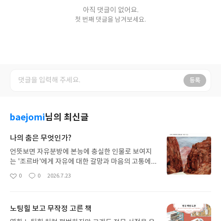
아직 댓글이 없어요.
첫 번째 댓글을 남겨보세요.
등록
baejomi
님의 최신글
나의 춤은 무엇인가?
언뜻보면 자유분방에 본능에 충실한 인물로 보여지
는 '조르바'에게 자유에 대한 갈망과 마음의 고통에
대한 해방구 역할을 위해 그가 선택한 것은 놀랍게도
0
0
2026.7.23
좋
댓
작
'춤'이다.어떠한 상황에서 극복할 힘을 구하거나 오
아
글
성
히려 모든것이 무너져 아무것도 할 수 없을 때, 바로
요
일
그 시간에 우리는 무엇을 할 수 있는가? 좌절과 고통
노팅힐 보고 무작정 고른 책
의 늪에서 허우적대는 것은 아닌가?조르바는 과감히
춤을 선택한다. 그 춤은 언어이자 분노의 표출이며 자