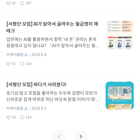
명
작
42
297
나간다. 그리스 철학 전공자인 옮긴이가 호메로스의
좋
댓
작
성
아
글
성
방대한 24권 서사를 현대적이고 자연스러운 한국어
일
요
일
로 풀어내, 고전이 낯선 독자도 이야기의 흐름을 놓치
지 않고 끝까지 읽을 수 있다. 3천 년을 이어 온 귀향
[서평단 모집] AI가 알아서 굴려주는 월급쟁이 재
과 모험의 대서사시가 가장 읽기 편한 번역으로 새롭
테크
게 펼쳐진다.한권으로 읽는 오디세이아글쓴이호메로
업무에는 AI를 활용하면서 정작 '내 돈' 관리는 혼자
스 저/육혜원 역출판사이화북스 예스24 바로가기 닫
끙끙대고 있지 않나요? 『AI가 알아서 굴려주는 월급
기모집인원 : 5명신청기간 : 2026.08.05 ~ 2026.08.
쟁이 재테크』는 챗GPT·클로드·제미나이·퍼플렉시
09발표일자 : 2026.08.13리뷰 작성기한 : 도서/상품
별
리뷰어클럽
2026.8.4
티를 나만의 재테크 팀으로 만드는 실전 가이드입니
받고 2주 이내 ▶ 주소/연락처 업데이트 : 신청 전 상
명
작
31
218
다. 재무 진단부터 주식 투자, 부동산, 절세, 자산 관
좋
댓
작
성
품 받으실 주소/연락처를 업데이트 해주세요! (선정
아
글
성
리 자동화 루틴까지, 코딩 없이도 프롬프트 하나로 2
일
후 수정 불가)▶ 서평단 신청 방법 : 기대평 댓글을 작
요
일
0년 차 재무 전문가의 맞춤 조언을 받을 수 있습니다.
성해주세요! 먼저 작성한 리뷰를 올려주시면 당첨확
좋은 정보를 찾는 시대는 끝났습니다. 이제는 좋은 질
[서평단 모집] 바다가 사라졌다!
률이 올라갑니다!! ※ 신청 전, 꼭 확인해주세요!- '사
문을 던지는 사람이 돈을 법니다. 경제적 자유를 앞당
락' 개설 후, 이 글의 댓글로 신청해주세요.- 기존 YE
호기심 많고 모험을 좋아하는 두두와 겁쟁이 모모가
기고 싶은 월급쟁이라면, 이 책이 바로 그 시작입니
S블로그는 '사락'으로 개편되어 별도로 개설하지 않
신비로운 집게 바위로 떠난 바닷속 탐험 이야기! 망둥
다.AI가 알아서 굴려주는 월급쟁이 재테크글쓴이김
으셔도 됩니다. ▶ 도서/상품 발송- 도서/상품은 최근
이, 소라게, 낙지 같은 바다 친구들과 신나게 놀던 중
태형 저출판사한빛미디어 예스24 바로가기 닫기모
별
리뷰어클럽
2026.8.3
배송지가 아닌 회원정보상의 주소/연락처 (클릭 시
갑자기 거대해진 집게 바위의 비밀을 마주하게 되는
명
작
집인원 : 5명신청기간 : 2026.08.04 ~ 2026.08.08발
수정 가능)로 발송됩니다.- 주소/연락처에 문제가 있
26
124
데, 과연 바다에 무슨 일이 벌어진 걸까요? 상상력을
좋
댓
작
성
표일자 : 2026.08.13리뷰 작성기한 : 도서/상품 받고
을 시 선정에서 제외되거나 배송에서 누락될 수 있습
아
글
성
자극하는 환상적인 해양 모험 동화 속으로 풍덩 빠져
일
2주 이내 ▶ 주소/연락처 업데이트 : 신청 전 상품 받
요
일
니다(재발송 불가). ▶ 리뷰 작성- 도서/상품을 받고
보세요!바다가 사라졌다!글쓴이서휘 글출판사풀
으실 주소/연락처를 업데이트 해주세요! (선정 후 수
2주 이내 리뷰를 작성해주셔야 합니다. (포스트가 아
빛 예스24 바로가기 닫기모집인원 : 20명신청기간 :
정 불가)▶ 서평단 신청 방법 : 기대평 댓글을 작성해