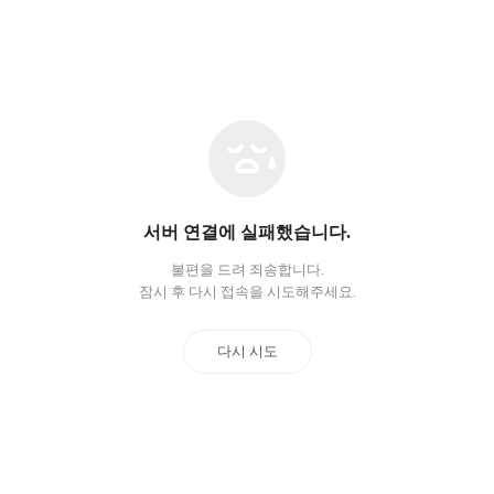
네
트
워
크
오
서버 연결에 실패했습니다.
류
불편을 드려 죄송합니다.
잠시 후 다시 접속을 시도해주세요.
다시 시도