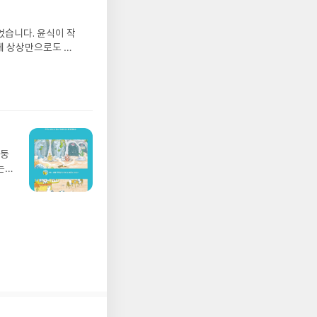
올라
그는
었습니다. 윤식이 작
 아
게 상상만으로도 더
에서
 풍덩 빠진 차가운
뷰를
 날 (찜통더위 에디
관한
.08.04발표일자 :
리뷰
 주소/연락처를 업데
리뷰를 올려주시면 당
존 YES블로그는 '사
아닌 회원정보상의 주
망둥
송에서 누락될 수 있
는
 아닌 '리뷰'로 작
져
다.- 리뷰어클럽은
02
 업
 :
 확인
도로
연락
누락
(포
정에