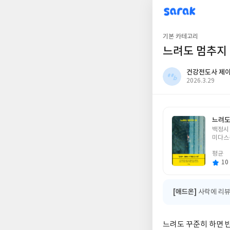
sarak
건강전도사 제이슨
기본 카테고리
느려도 멈추지
건강전도사 제
작
2026.3.29
성
일
느려도
글
백정시
쓴
미다스
이
평균
10 
[애드온]
사락에 리뷰
느려도 꾸준히 하면 