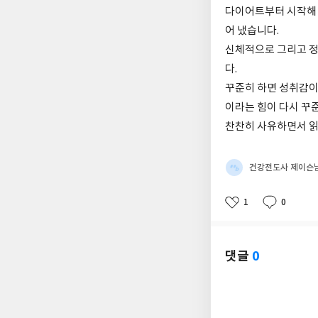
다이어트부터 시작해 
어 냈습니다.
신체적으로 그리고 정
다.
꾸준히 하면 성취감이
이라는 힘이 다시 꾸
찬찬히 사유하면서 읽
건강전도사 제이슨
1
0
좋
댓
작
아
글
성
요
일
댓글
0