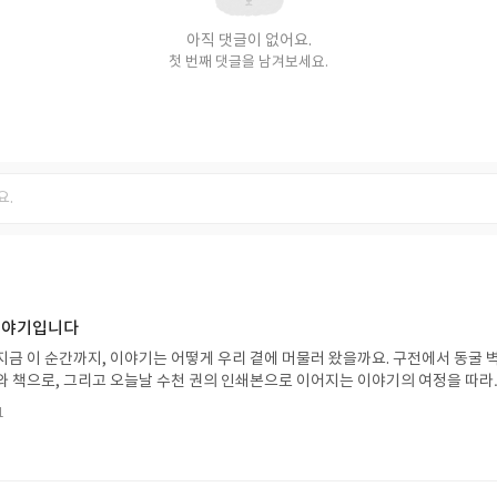
아직 댓글이 없어요.
첫 번째 댓글을 남겨보세요.
 이야기입니다
지금 이 순간까지, 이야기는 어떻게 우리 곁에 머물러 왔을까요. 구전에서 동굴 
와 책으로, 그리고 오늘날 수천 권의 인쇄본으로 이어지는 이야기의 여정을 따라
는 즐거움을, 때로는 위로를, 때로는 두려움의 대상이 되기도 했던 이야기가 우리
1
있는지 되짚어보며 이야기가 지닌 본질적 가치와 이야기를 누리는 기쁨을 다시 
야기입니다글쓴이댄 야카리노 글/유수현 역출판사소원나무 예스24 바로가기 닫
2026.07.31 ~ 2026.08.04발표일자 : 2026.08.06리뷰 작성기한 : 도서/상품
처 업데이트 : 신청 전 상품 받으실 주소/연락처를 업데이트 해주세요! (선정 후 