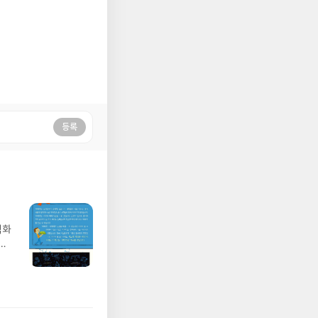
등록
벽화
가
 일
발견
기모
 받고
수정