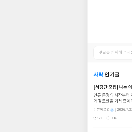
사락
인기글
[서평단 모집] 나는
인류 문명의 시작부터 
와 점토판을 거쳐 종이
는 그림책입니다. 때로
별
리뷰어클럽
2026.7.3
상에 어떻게 녹아들어 
명
작
23
116
하게 합니다.나는 이
좋
댓
작
성
아
글
성
집인원 : 10명신청기간 : 
일
요
일
2주 이내 ▶ 주소/연락