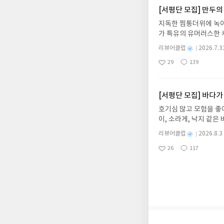
불가)▶ 서평단 신청 
[서평단 모집] 만두의
갑니다!! ※ 신청 전, 
지독한 찜통더위에 녹아
'사락'으로 개편되어 
가 특유의 유머러스한 
닌 회원정보상의 주소/
위가 싹 가시는 통쾌한
제외되거나 배송에서 누락
별
리뷰어클럽
2026.7.3
냉면 물결 속에서 짜릿
명
작
작성해주셔야 합니다. (
29
139
션)글쓴이윤식이 저출판사소
좋
댓
작
성
리뷰 작성 시 이후 선
아
글
성
2026.08.06리뷰 작
일
를 권장합니다.
요
일
이트 해주세요! (선정 
첨확률이 올라갑니다!! ※
[서평단 모집] 바다가
락'으로 개편되어 별도
호기심 많고 모험을 좋
소/연락처 (클릭 시 수
이, 소라게, 낙지 같
습니다(재발송 불가). 
데, 과연 바다에 무슨
성)- 기간내 미작성, 
별
리뷰어클럽
2026.8.3
보세요!바다가 사라졌다
명
작
개인의 감상이 포함된 
26
117
6.08.03 ~ 2026.
좋
댓
작
성
아
글
성
데이트 : 신청 전 상품
일
요
일
기대평 댓글을 작성해주
해주세요!- '사락' 개
개설하지 않으셔도 됩니
처 (클릭 시 수정 가
될 수 있습니다(재발송 
스트가 아닌 '리뷰'로 