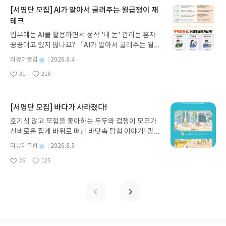
지 않고 끝까지 읽을 수 있다. 3천 년을 이어 온 귀향
[서평단 모집] AI가 알아서 굴려주는 월급쟁이 재
과 모험의 대서사시가 가장 읽기 편한 번역으로 새롭
테크
게 펼쳐진다.한권으로 읽는 오디세이아글쓴이호메로
업무에는 AI를 활용하면서 정작 '내 돈' 관리는 혼자
스 저/육혜원 역출판사이화북스 예스24 바로가기 닫
끙끙대고 있지 않나요? 『AI가 알아서 굴려주는 월급
기모집인원 : 5명신청기간 : 2026.08.05 ~ 2026.08.
쟁이 재테크』는 챗GPT·클로드·제미나이·퍼플렉시
09발표일자 : 2026.08.13리뷰 작성기한 : 도서/상품
별
리뷰어클럽
2026.8.4
티를 나만의 재테크 팀으로 만드는 실전 가이드입니
받고 2주 이내 ▶ 주소/연락처 업데이트 : 신청 전 상
명
작
31
218
다. 재무 진단부터 주식 투자, 부동산, 절세, 자산 관
좋
댓
작
성
품 받으실 주소/연락처를 업데이트 해주세요! (선정
아
글
성
리 자동화 루틴까지, 코딩 없이도 프롬프트 하나로 2
일
후 수정 불가)▶ 서평단 신청 방법 : 기대평 댓글을 작
요
일
0년 차 재무 전문가의 맞춤 조언을 받을 수 있습니다.
성해주세요! 먼저 작성한 리뷰를 올려주시면 당첨확
좋은 정보를 찾는 시대는 끝났습니다. 이제는 좋은 질
[서평단 모집] 바다가 사라졌다!
률이 올라갑니다!! ※ 신청 전, 꼭 확인해주세요!- '사
문을 던지는 사람이 돈을 법니다. 경제적 자유를 앞당
락' 개설 후, 이 글의 댓글로 신청해주세요.- 기존 YE
호기심 많고 모험을 좋아하는 두두와 겁쟁이 모모가
기고 싶은 월급쟁이라면, 이 책이 바로 그 시작입니
S블로그는 '사락'으로 개편되어 별도로 개설하지 않
신비로운 집게 바위로 떠난 바닷속 탐험 이야기! 망둥
다.AI가 알아서 굴려주는 월급쟁이 재테크글쓴이김
으셔도 됩니다. ▶ 도서/상품 발송- 도서/상품은 최근
이, 소라게, 낙지 같은 바다 친구들과 신나게 놀던 중
태형 저출판사한빛미디어 예스24 바로가기 닫기모
별
리뷰어클럽
2026.8.3
배송지가 아닌 회원정보상의 주소/연락처 (클릭 시
갑자기 거대해진 집게 바위의 비밀을 마주하게 되는
명
작
집인원 : 5명신청기간 : 2026.08.04 ~ 2026.08.08발
수정 가능)로 발송됩니다.- 주소/연락처에 문제가 있
26
125
데, 과연 바다에 무슨 일이 벌어진 걸까요? 상상력을
좋
댓
작
성
표일자 : 2026.08.13리뷰 작성기한 : 도서/상품 받고
을 시 선정에서 제외되거나 배송에서 누락될 수 있습
아
글
성
자극하는 환상적인 해양 모험 동화 속으로 풍덩 빠져
일
2주 이내 ▶ 주소/연락처 업데이트 : 신청 전 상품 받
요
일
니다(재발송 불가). ▶ 리뷰 작성- 도서/상품을 받고
보세요!바다가 사라졌다!글쓴이서휘 글출판사풀
으실 주소/연락처를 업데이트 해주세요! (선정 후 수
2주 이내 리뷰를 작성해주셔야 합니다. (포스트가 아
빛 예스24 바로가기 닫기모집인원 : 20명신청기간 :
정 불가)▶ 서평단 신청 방법 : 기대평 댓글을 작성해
닌 '리뷰'로 작성)- 기간내 미작성, 불성실한 리뷰, 도
2026.08.03 ~ 2026.08.07발표일자 : 2026.08.13리
주세요! 먼저 작성한 리뷰를 올려주시면 당첨확률이
서/상품과 무관한 리뷰 작성 시 이후 선정에서 제외
뷰 작성기한 : 도서/상품 받고 2주 이내 ▶ 주소/연락
올라갑니다!! ※ 신청 전, 꼭 확인해주세요!- '사락' 개
될 수 있습니다.- 리뷰어클럽은 개인의 감상이 포함
처 업데이트 : 신청 전 상품 받으실 주소/연락처를 업