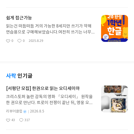
좋
댓
작
의 수준에는 맞지 않을거라 생각했지만일상생활에
아
글
성
사용하는 물품들의 실제 사진을 미니어처 세상에서
요
일
다른용도로 사용하는 연출이 아이의 상상력을 자극
쉽게 접근가능
해요.
읽는건 떠듬떠듬 거의 가능한 8세지만 쓰기가 약해
연습용으로 구매해보았습니다.여전히 쓰기는 너무나
힘들어하고 싫어하지만어렵지 않은 책의 구성과 큰
0
0
2025.8.29
좋
댓
작
쓰기칸으로 그래도 따라오기는 하더라구요.쓰기를
아
글
성
힘들어하는 아이의 연습용으로 좋을듯 합니다.
요
일
사락
인기글
[서평단 모집] 한권으로 읽는 오디세이아
크리스토퍼 놀란 감독의 영화 『오디세이』 원작을
한 권으로 만난다. 트로이 전쟁이 끝난 뒤, 영웅 오디
세우스는 고향 이타케로 돌아가기 위해 키클롭스, 마
별
리뷰어클럽
2026.8.5
녀 키르케, 세이렌의 노래, 포세이돈의 분노를 헤쳐
명
작
43
317
나간다. 그리스 철학 전공자인 옮긴이가 호메로스의
좋
댓
작
성
아
글
성
방대한 24권 서사를 현대적이고 자연스러운 한국어
일
요
일
로 풀어내, 고전이 낯선 독자도 이야기의 흐름을 놓치