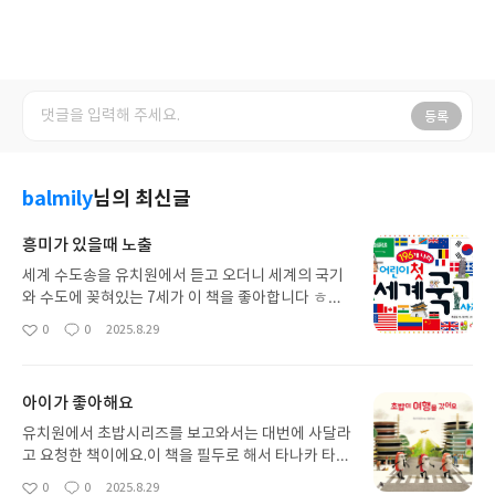
등록
balmily
님의 최신글
흥미가 있을때 노출
세계 수도송을 유치원에서 듣고 오더니 세계의 국기
와 수도에 꽂혀있는 7세가 이 책을 좋아합니다 ㅎㅎ
노래에 나온 나라들의 국기를 찾아보며 즐거워하더
0
0
2025.8.29
좋
댓
작
라구요. 관심이 있을때에 노출 시켜 주기 좋은 책입니
아
글
성
다. 국기와 수도를 시작으로 세계 여러 나라에 대한
요
일
호기심도 많아지더라구요.
아이가 좋아해요
유치원에서 초밥시리즈를 보고와서는 대번에 사달라
고 요청한 책이에요.이 책을 필두로 해서 타나카 타츠
야 작가의 책을 사모으고 있습니다.글밥이 적어 아이
0
0
2025.8.29