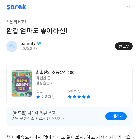
sarak
balmily
저
기본 카테고리
장
환갑 엄마도 좋아하신!
balmily
팔로우
작
2025.8.29
성
일
최소한의 초등상식 100
글
최선민 글
쓴
삼성출판사
이
평균
balmily
9.8 (37)
[애드온]
사락에 리뷰 쓰고
구매하기
3% 무한적립 받으세요
더보기
책이 배송오자마자 엄마가 나도 읽어보자, 하고 가져가시더라구요.