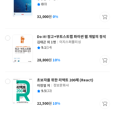
글
평
0
(0)
쓴
출
균
이
판
사
32,000
0%
원
가
격
Do it! 장고+부트스트랩 파이썬 웹 개발의 정석
김태곤 외 1명
이지스퍼블리싱
글
평
9.1
(14)
쓴
출
균
이
판
사
28,800
10%
원
가
격
초보자를 위한 리액트 200제 (React)
이정열 저
정보문화사
글
평
9.5
(22)
쓴
출
균
이
판
사
22,500
10%
원
가
격