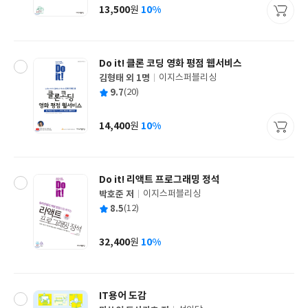
사
13,500
10%
원
가
격
Do it! 클론 코딩 영화 평점 웹서비스
김형태 외 1명
이지스퍼블리싱
글
평
9.7
(20)
쓴
출
균
이
판
사
14,400
10%
원
가
격
Do it! 리액트 프로그래밍 정석
박호준 저
이지스퍼블리싱
글
평
8.5
(12)
쓴
출
균
이
판
사
32,400
10%
원
가
격
IT용어 도감