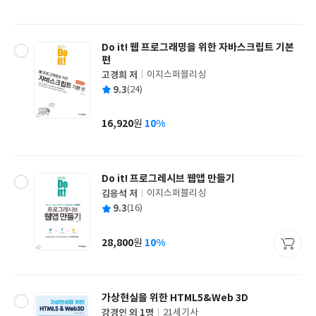
격
Do it! 웹 프로그래밍을 위한 자바스크립트 기본
편
고경희 저
이지스퍼블리싱
글
평
9.3
(24)
쓴
출
균
이
판
사
16,920
10%
원
가
격
Do it! 프로그레시브 웹앱 만들기
김응석 저
이지스퍼블리싱
글
평
9.3
(16)
쓴
출
균
이
판
사
28,800
10%
원
가
격
가상현실을 위한 HTML5&Web 3D
강경인 외 1명
21세기사