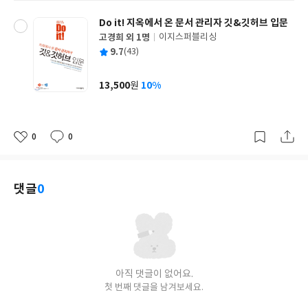
Do it! 지옥에서 온 문서 관리자 깃&깃허브 입문
고경희 외 1명
이지스퍼블리싱
글
평
9.7
(43)
쓴
출
균
이
판
사
13,500
10%
원
가
격
0
0
좋
댓
작
아
글
성
요
일
댓글
0
아직 댓글이 없어요.
첫 번째 댓글을 남겨보세요.