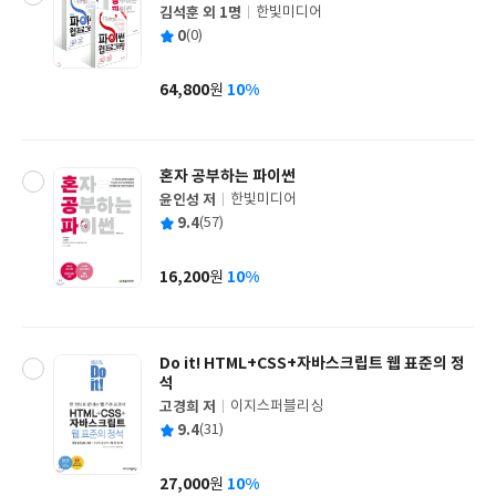
김석훈 외 1명
한빛미디어
글
평
0
(0)
쓴
출
균
이
판
사
64,800
10%
원
가
격
혼자 공부하는 파이썬
윤인성 저
한빛미디어
글
평
9.4
(57)
쓴
출
균
이
판
사
16,200
10%
원
가
격
Do it! HTML+CSS+자바스크립트 웹 표준의 정
석
고경희 저
이지스퍼블리싱
글
평
9.4
(31)
쓴
출
균
이
판
사
27,000
10%
원
가