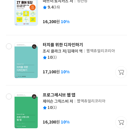
마쓰이 토시카츠 저
성안당
글
평
9.4
(16)
쓴
출
균
이
판
사
16,200
10%
원
가
격
터치를 위한 디자인하기
조시 클라크 저/김재이 역
웹액츄얼리코리아
글
평
10
(1)
쓴
출
균
이
판
사
17,100
10%
원
가
격
프로그레시브 웹 앱
제이슨 그릭스비 저
웹액츄얼리코리아
글
평
10
(1)
쓴
출
균
이
판
사
16,200
10%
원
가
격