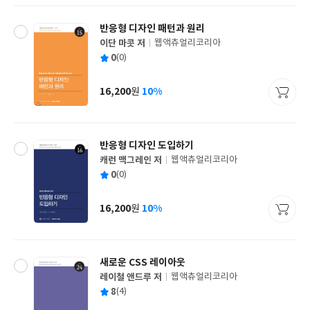
반응형 디자인 패턴과 원리
이단 마콧 저
웹액츄얼리코리아
글
평
0
(0)
쓴
출
균
이
판
사
16,200
10%
원
가
격
반응형 디자인 도입하기
캐런 맥그레인 저
웹액츄얼리코리아
글
평
0
(0)
쓴
출
균
이
판
사
16,200
10%
원
가
격
새로운 CSS 레이아웃
레이철 앤드루 저
웹액츄얼리코리아
글
평
8
(4)
쓴
출
균
이
판