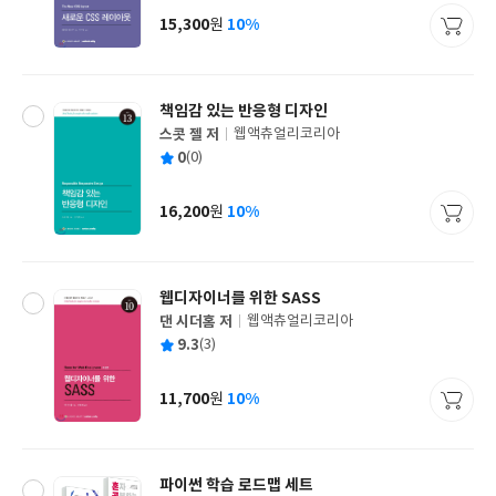
사
15,300
10%
원
가
격
책임감 있는 반응형 디자인
스콧 젤 저
웹액츄얼리코리아
글
평
0
(0)
쓴
출
균
이
판
사
16,200
10%
원
가
격
웹디자이너를 위한 SASS
댄 시더홈 저
웹액츄얼리코리아
글
평
9.3
(3)
쓴
출
균
이
판
사
11,700
10%
원
가
격
파이썬 학습 로드맵 세트