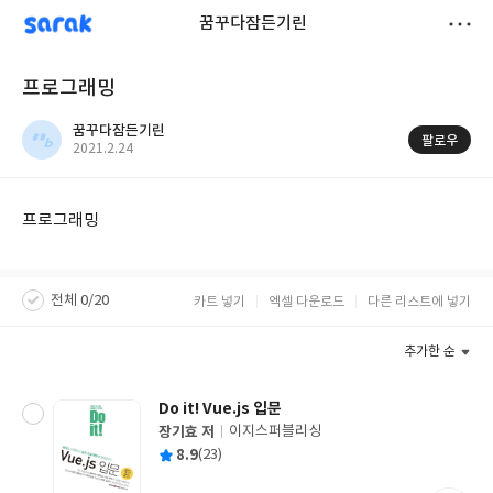
sarak
꿈꾸다잠든기린
저
프로그래밍
장
꿈꾸다잠든기린
팔로우
작
2021.2.24
성
일
프로그래밍
전체 0/20
카트 넣기
엑셀 다운로드
다른 리스트에 넣기
추가한 순
Do it! Vue.js 입문
장기효 저
이지스퍼블리싱
글
평
8.9
(23)
쓴
출
균
이
판