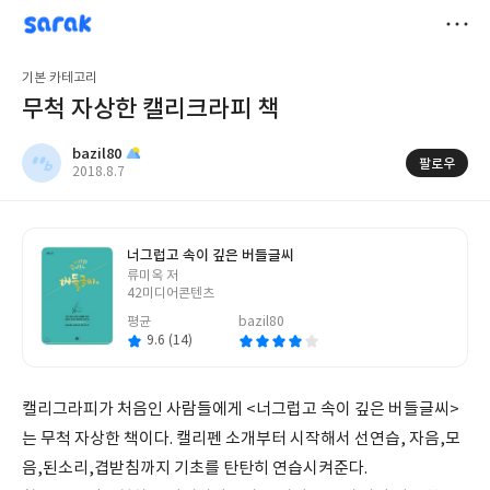
sarak
bazil80
저
기본 카테고리
장
무척 자상한 캘리크라피 책
bazil80
팔로우
작
2018.8.7
성
일
너그럽고 속이 깊은 버들글씨
글
류미옥 저
쓴
42미디어콘텐츠
이
평균
bazil80
9.6 (14)
캘리그라피가 처음인 사람들에게 <너그럽고 속이 깊은 버들글씨>
는 무척 자상한 책이다. 캘리펜 소개부터 시작해서 선연습, 자음,모
음,된소리,겹받침까지 기초를 탄탄히 연습시켜준다.