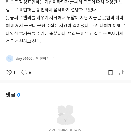
획으로 감성표현하는 기법이라던가 글씨의 구도에 따라 다양한 느
낌으로 표현하는 방법까지 섬세하게 설명하고 있다.
붓글씨로 캘리를 배우기 시작해서 두달이 지난 지금은 붓펜의 매력
에 빠져서 붓보다 붓펜을 잡는 시간이 길어졌다. 그런 나에게 이책은
다양한 즐거움을 주기에 충분하다. 캘리를 배우고 싶은 초보자에게
적극 추천하고 싶다.
day10000
님이 좋아합니다
1
0
좋
댓
작
아
글
성
요
일
댓글
0