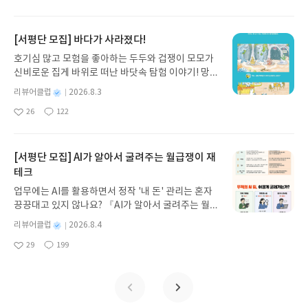
아
글
성
방대한 24권 서사를 현대적이고 자연스러운 한국어
일
요
일
로 풀어내, 고전이 낯선 독자도 이야기의 흐름을 놓치
지 않고 끝까지 읽을 수 있다. 3천 년을 이어 온 귀향
[서평단 모집] 바다가 사라졌다!
과 모험의 대서사시가 가장 읽기 편한 번역으로 새롭
호기심 많고 모험을 좋아하는 두두와 겁쟁이 모모가
게 펼쳐진다.한권으로 읽는 오디세이아글쓴이호메로
신비로운 집게 바위로 떠난 바닷속 탐험 이야기! 망둥
스 저/육혜원 역출판사이화북스 예스24 바로가기 닫
이, 소라게, 낙지 같은 바다 친구들과 신나게 놀던 중
기모집인원 : 5명신청기간 : 2026.08.05 ~ 2026.08.
별
리뷰어클럽
2026.8.3
갑자기 거대해진 집게 바위의 비밀을 마주하게 되는
명
작
09발표일자 : 2026.08.13리뷰 작성기한 : 도서/상품
26
122
데, 과연 바다에 무슨 일이 벌어진 걸까요? 상상력을
좋
댓
작
성
받고 2주 이내 ▶ 주소/연락처 업데이트 : 신청 전 상
아
글
성
자극하는 환상적인 해양 모험 동화 속으로 풍덩 빠져
일
품 받으실 주소/연락처를 업데이트 해주세요! (선정
요
일
보세요!바다가 사라졌다!글쓴이서휘 글출판사풀
후 수정 불가)▶ 서평단 신청 방법 : 기대평 댓글을 작
빛 예스24 바로가기 닫기모집인원 : 20명신청기간 :
[서평단 모집] AI가 알아서 굴려주는 월급쟁이 재
성해주세요! 먼저 작성한 리뷰를 올려주시면 당첨확
2026.08.03 ~ 2026.08.07발표일자 : 2026.08.13리
테크
률이 올라갑니다!! ※ 신청 전, 꼭 확인해주세요!- '사
뷰 작성기한 : 도서/상품 받고 2주 이내 ▶ 주소/연락
락' 개설 후, 이 글의 댓글로 신청해주세요.- 기존 YE
업무에는 AI를 활용하면서 정작 '내 돈' 관리는 혼자
처 업데이트 : 신청 전 상품 받으실 주소/연락처를 업
S블로그는 '사락'으로 개편되어 별도로 개설하지 않
끙끙대고 있지 않나요? 『AI가 알아서 굴려주는 월급
데이트 해주세요! (선정 후 수정 불가)▶ 서평단 신청
으셔도 됩니다. ▶ 도서/상품 발송- 도서/상품은 최근
쟁이 재테크』는 챗GPT·클로드·제미나이·퍼플렉시
방법 : 기대평 댓글을 작성해주세요! 먼저 작성한 리
별
리뷰어클럽
2026.8.4
배송지가 아닌 회원정보상의 주소/연락처 (클릭 시
티를 나만의 재테크 팀으로 만드는 실전 가이드입니
뷰를 올려주시면 당첨확률이 올라갑니다!! ※ 신청
명
작
수정 가능)로 발송됩니다.- 주소/연락처에 문제가 있
29
199
다. 재무 진단부터 주식 투자, 부동산, 절세, 자산 관
좋
댓
작
성
전, 꼭 확인해주세요!- '사락' 개설 후, 이 글의 댓글로
을 시 선정에서 제외되거나 배송에서 누락될 수 있습
아
글
성
리 자동화 루틴까지, 코딩 없이도 프롬프트 하나로 2
일
신청해주세요.- 기존 YES블로그는 '사락'으로 개편
요
일
니다(재발송 불가). ▶ 리뷰 작성- 도서/상품을 받고
0년 차 재무 전문가의 맞춤 조언을 받을 수 있습니다.
되어 별도로 개설하지 않으셔도 됩니다. ▶ 도서/상
2주 이내 리뷰를 작성해주셔야 합니다. (포스트가 아
좋은 정보를 찾는 시대는 끝났습니다. 이제는 좋은 질
품 발송- 도서/상품은 최근 배송지가 아닌 회원정보
닌 '리뷰'로 작성)- 기간내 미작성, 불성실한 리뷰, 도
문을 던지는 사람이 돈을 법니다. 경제적 자유를 앞당
상의 주소/연락처 (클릭 시 수정 가능)로 발송됩니다.