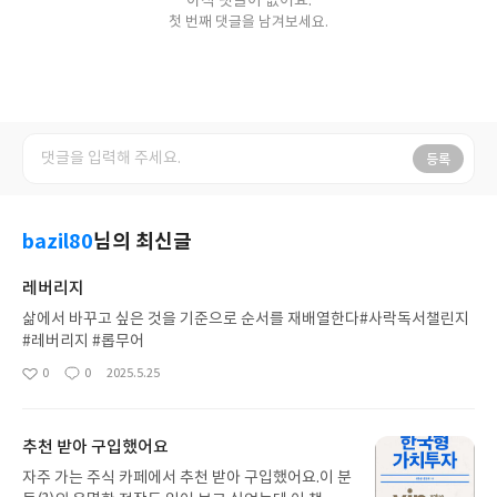
아직 댓글이 없어요.
첫 번째 댓글을 남겨보세요.
등록
bazil80
님의 최신글
레버리지
삶에서 바꾸고 싶은 것을 기준으로 순서를 재배열한다#사락독서챌린지
#레버리지 #롭무어
0
0
2025.5.25
좋
댓
작
아
글
성
요
일
추천 받아 구입했어요
자주 가는 주식 카페에서 추천 받아 구입했어요.이 분