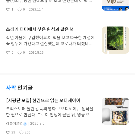
들(?)의 유명한 전작도 읽어 보고 싶었는데 이 책 먼
저 읽고 구매할 지 고민하려고요. 한국 주식에 가치
1
0
2023.11.4
좋
댓
작
투자하려고 구입한 책은 아니고요 ㅎㅎ투자에 대한
아
글
성
마음가짐을 다듬으려고 구입했어요. 우리나라 투자
요
일
서적은 웬만하면 안 읽는데.. 구성이 괜찮아요.반짝
쓰레기 더미에서 찾은 원석과 같은 책
투자 성공 스토리가 아니라 반가워요. 외서 못지 않게
알찬 내용이길 기대합니다.
작년 가을에 구입했어요.이 책을 보고 따뜻한 계절에
꼭 청두에 가겠다고 결심했는데 코로나가 터졌네요..
ㅠㅠ여행도 좋아하지만 여행책 보는 걸 참 좋아해서
0
0
2020.8.26
좋
댓
작
서점에 가면 가장 먼저 들르는 데가 여행 코너예요.작
아
글
성
년에 여행책이 정~말 많이 나왔죠.2/3가 그 여행지에
요
일
대해 잘 모르면서 돈 벌려고 만든 책, 1/3은 나쁘지는
않지만 나와 어딘가 맞지 않는 책인데.. 그 홍수 속에
서 반짝반짝 빛나던 책이 이 책이었어요.누가 봐도 청
두와 사랑에 빠진 여행자에게 대리 만족을 느끼고 공
사락
인기글
감을 하며.. 내년에는 꼭 청두에 가겠다고 꿈을 꿨어
요. 내년에도 해외를 나갈 수 있을지 불투명한 요맘
[서평단 모집] 한권으로 읽는 오디세이아
때.. 다시 한번 꺼내봐야겠어요.
크리스토퍼 놀란 감독의 영화 『오디세이』 원작을
한 권으로 만난다. 트로이 전쟁이 끝난 뒤, 영웅 오디
세우스는 고향 이타케로 돌아가기 위해 키클롭스, 마
별
리뷰어클럽
2026.8.5
녀 키르케, 세이렌의 노래, 포세이돈의 분노를 헤쳐
명
작
39
260
나간다. 그리스 철학 전공자인 옮긴이가 호메로스의
좋
댓
작
성