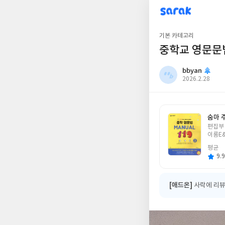
sarak
bbyan
기본 카테고리
중학교 영문문
bbyan
작
2026.2.28
성
일
숨마 주
글
편집부
쓴
이룸E
이
평균
9.9
[애드온]
사락에 리뷰