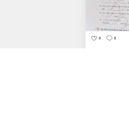
0
0
좋
댓
작
아
글
성
요
일