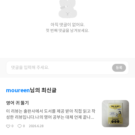
아직 댓글이 없어요.
첫 번째 댓글을 남겨보세요.
등록
moureen
님의 최신글
영어 귀 뚫기
이 리뷰는 출판사에서 도서를 제공 받아 직접 읽고 작
성한 리뷰입니다.나의 영어 공부는 대체 언제 끝나는
걸까? 유치원 때부터 시작된 영어 공부가 학교를 졸
0
0
2026.6.28
좋
댓
작
업하고 성인이 된 지금까지도 너무 힘들고 어렵다. 특
아
글
성