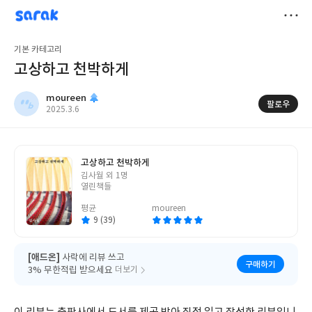
sarak
moureen
저
기본 카테고리
장
고상하고 천박하게
moureen
팔로우
작
2025.3.6
성
일
고상하고 천박하게
글
김사월 외 1명
쓴
열린책들
이
평균
moureen
9 (39)
[애드온]
사락에 리뷰 쓰고
구매하기
3% 무한적립 받으세요
더보기