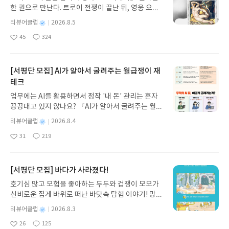
한 권으로 만난다. 트로이 전쟁이 끝난 뒤, 영웅 오디
쭉 분리되어 있는데 교차로 공부할 수 있어 균형 있는
테크에 입문하려는 사람이나 사회 초년생이 읽어보
세우스는 고향 이타케로 돌아가기 위해 키클롭스, 마
공부가 가능했다.틈새 시간을 이용해 토익공부를 하
기에 너무 좋았다. 단순히 1억을 모으자 집을 사자 이
별
리뷰어클럽
2026.8.5
녀 키르케, 세이렌의 노래, 포세이돈의 분노를 헤쳐
고 싶은 사람대중교통에서도 간단하게 꺼내볼 수있
런 큰 목표를 설정하고 재테크를 시작하다 보면 지레
명
작
45
324
나간다. 그리스 철학 전공자인 옮긴이가 호메로스의
는 컴팩트한 책을 찾았던 사람들에게 특히 꼭 추천해
겁먹고 쉽게 포기하게 되는데 현실적으로 목표를 설
좋
댓
작
성
아
글
성
방대한 24권 서사를 현대적이고 자연스러운 한국어
주고 싶다이제 다시 이 책과 함께 틈새 공부를 시작해
정하고 차근차근 도전할 수 있게 도와줘서 좋았다. 무
일
요
일
로 풀어내, 고전이 낯선 독자도 이야기의 흐름을 놓치
봐야지
엇보다 마음에 들었던 것은 835챌린지였는데 단순
지 않고 끝까지 읽을 수 있다. 3천 년을 이어 온 귀향
[서평단 모집] AI가 알아서 굴려주는 월급쟁이 재
무식하게 아끼고 안 쓰는 게 아니라 내 삶의 주도권을
과 모험의 대서사시가 가장 읽기 편한 번역으로 새롭
되찾는 과정이란 말이 너무 마음에 와닿았다. 실제로
테크
게 펼쳐진다.한권으로 읽는 오디세이아글쓴이호메로
실천하고 행동으로 옮기는 게 가장 중요한데 그 부분
업무에는 AI를 활용하면서 정작 '내 돈' 관리는 혼자
스 저/육혜원 역출판사이화북스 예스24 바로가기 닫
에서 실제로 실현 가능한 재테크를 알려주어 큰 도움
끙끙대고 있지 않나요? 『AI가 알아서 굴려주는 월급
기모집인원 : 5명신청기간 : 2026.08.05 ~ 2026.08.
이 될 것 같다. 세상에 돈이 전부는 아니지만 또 돈의
쟁이 재테크』는 챗GPT·클로드·제미나이·퍼플렉시
09발표일자 : 2026.08.13리뷰 작성기한 : 도서/상품
별
리뷰어클럽
2026.8.4
중요성을 무시하기 힘든 지금, 각자의 최선의 방법으
티를 나만의 재테크 팀으로 만드는 실전 가이드입니
받고 2주 이내 ▶ 주소/연락처 업데이트 : 신청 전 상
명
작
로 재테크를 할 수 있게 도움을 줘서 너무 좋았고 많
31
219
다. 재무 진단부터 주식 투자, 부동산, 절세, 자산 관
좋
댓
작
성
품 받으실 주소/연락처를 업데이트 해주세요! (선정
은 사회 초년생들과 이 책을 공유하고 싶다.
아
글
성
리 자동화 루틴까지, 코딩 없이도 프롬프트 하나로 2
일
후 수정 불가)▶ 서평단 신청 방법 : 기대평 댓글을 작
요
일
0년 차 재무 전문가의 맞춤 조언을 받을 수 있습니다.
성해주세요! 먼저 작성한 리뷰를 올려주시면 당첨확
좋은 정보를 찾는 시대는 끝났습니다. 이제는 좋은 질
[서평단 모집] 바다가 사라졌다!
률이 올라갑니다!! ※ 신청 전, 꼭 확인해주세요!- '사
문을 던지는 사람이 돈을 법니다. 경제적 자유를 앞당
락' 개설 후, 이 글의 댓글로 신청해주세요.- 기존 YE
호기심 많고 모험을 좋아하는 두두와 겁쟁이 모모가
기고 싶은 월급쟁이라면, 이 책이 바로 그 시작입니
S블로그는 '사락'으로 개편되어 별도로 개설하지 않
신비로운 집게 바위로 떠난 바닷속 탐험 이야기! 망둥
다.AI가 알아서 굴려주는 월급쟁이 재테크글쓴이김
으셔도 됩니다. ▶ 도서/상품 발송- 도서/상품은 최근
이, 소라게, 낙지 같은 바다 친구들과 신나게 놀던 중
태형 저출판사한빛미디어 예스24 바로가기 닫기모
별
리뷰어클럽
2026.8.3
배송지가 아닌 회원정보상의 주소/연락처 (클릭 시
갑자기 거대해진 집게 바위의 비밀을 마주하게 되는
명
작
집인원 : 5명신청기간 : 2026.08.04 ~ 2026.08.08발
수정 가능)로 발송됩니다.- 주소/연락처에 문제가 있
26
125
데, 과연 바다에 무슨 일이 벌어진 걸까요? 상상력을
좋
댓
작
성