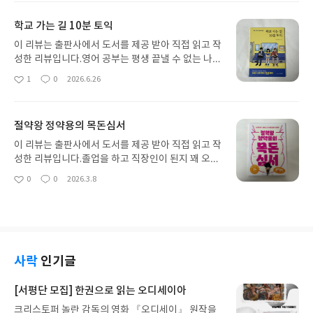
히나 듣기는 아직도 나에게 가장 큰 난관이다. 읽고
요
일
해석하는 건 어느 정도 가능해도 막상 영어를 직접 들
학교 가는 길 10분 토익
으면 눈앞이 캄캄해지고 무슨 말인지 전혀 들리지 않
아 많은 어려움을 겪었고 두려움도 컸다. 나처럼 영어
이 리뷰는 출판사에서 도서를 제공 받아 직접 읽고 작
를 잘하고 싶지만 두려움이 큰 사람에게 딱 필요한 책
성한 리뷰입니다.영어 공부는 평생 끝낼 수 없는 나의
을 만났다. 바로 영어 귀 뚫기.이 책은 그동안 나의 영
숙제인 것 같다. 특히나 토익 같은 경우 학생일 때도
1
0
2026.6.26
좋
댓
작
어 공부가 뭐가 문제였는지 어떻게 영어 공부를 해야
그랬지만 학교를 졸업하고 직장인이 된 지금에도 나
아
글
성
하는지 명확하게 알려준다. 어떤 영상으로 공부하면
의 발목을 잡는다. 토익점수는 단기간에 확 오르기 쉽
요
일
좋은지, 어떤 순서로 학습해야 하는지 구체적으로 설
지 않아서 꾸준한 공부가 필요한데 바쁜 학생, 직장인
절약왕 정약용의 목돈심서
명해 주어 따라 하기 쉬웠다. 또한 이 방법으로 실제
들이 틈틈이 짬을 내 토익공부하기에 좋은 책을 만났
영어 귀가 뚫린 사람들의 경험담까지 담겨 있어 '나도
다.사이즈도 컴팩트해서 휴대하기도 편하고 지하철
이 리뷰는 출판사에서 도서를 제공 받아 직접 읽고 작
할 수 있겠다'는 자신감을 얻는 데 큰 도움이 되었다.
이나 버스에서 잠깐 꺼내어보기에도 좋다. 적당한 사
성한 리뷰입니다.졸업을 하고 직장인이 된지 꽤 오랜
무엇보다 인상 깊었던 점은 영어를 잘하기 위해 특별
이즈라 매일 출퇴근길에 가방에 넣어도 부담스럽지
시간이 지났지만 아직도 재테크란 나에게 너무 어려
0
0
2026.3.8
한 비법이 있는 게 아니라 꾸준한 방법과 올바른 순서
좋
댓
작
않고 언제 어디든 휴대하기가 용이하다.무엇보다 마
운 숙제이다. 그동안 대체 뭘 한 건지 후회도 되고 주
아
글
성
가 중요하다는 사실이었다. 영어가 들리지 않는다고
음의 들었던 점은 최빈출 기출 포인트가 정리되어 있
변과 비교했을 때 난 너무 준비가 안 되어 있는 것 같
요
일
조급해하기보다 차근차근 실천해 보자는 용기를 얻
던 건데 자주 출제되는 유형들만 선별하고 압축해놓
아 걱정만 하다 이제 조금씩 재테크에 관심을 두기 시
었고, 이번에는 끝까지 포기하지 않고 꾸준히 공부해
아서 출제 패턴을 파악하기에 용이했다. 정답과 해설
작했다. 재테크의 관심을 갖게 되면서 처음 시작한 게
보고 싶다는 생각이 들었다.이제 이 책과 함께라면 나
이 문제와 함께 자리하고 있어 답을 맞히기 위해 뒷페
아무래도 접근성이 좋은 재테크 관련 유튜브를 찾아
도 해외여행에서 만난 친구들과 자유롭게 대화를 하
이를 넘기지 않아도 바로바로 학습이 가능해 이점도
보는 일이었다. 많은 재테크 유튜버들이 있지만 그중
사락
인기글
고 넷플릭스도 자막 없이 보고 조금 더 넓은 시야로
편리했다.큐알코드 활용도 좋았는데 큐알코드를 스
에서도 절약왕 정약용 유튜브를 보며 많이 배우고 공
더 큰 세상을 마주할 수 있을 것 같아 더 기대가 된다.
캔하면 본문 MP3를 바로 재생할 수 있어서 이점도
부해왔는데 직접 책을 썼다고 해 이번에 책도 읽어보
[서평단 모집] 한권으로 읽는 오디세이아
정말 유용했고 LC와 RC 영역을 교차 학습할 수 있도
게 되었다.이 책은 절약왕 정약용 본인의 재테크 방법
크리스토퍼 놀란 감독의 영화 『오디세이』 원작을
록 구성한 점도 마음에 들었다. 보통 LC만 쭉 RC만
을 총동원해 책 한 권에 요약해냈는데 나같이 이제 재