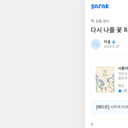
sarak
러셀
책, 답을 얻다
다시 나를 꽃 
러셀
작
2026.6.29
성
일
서툴러
글
이민서
쓴
좋은피
이
평균
10 
[애드온]
사락에 리뷰
?