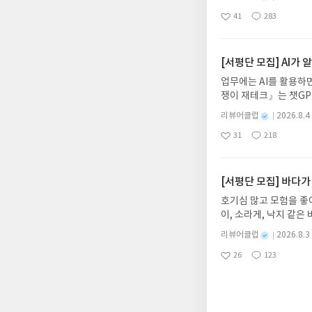
어내, 고전이 낯선 독자
수 있도록" 그래서 아
었다. 이 책은 다섯 가지 범주의 습관에 대해 소개하고 설명하며 매일의 일상을 어떻게 채워나가야 건강하
명
작
41
283
의 대서사시가 가장 읽
텐츠 매체에 노출되어있
고 활기찬 몸으로 삶은 온
좋
댓
작
성
아
글
성
혜원 역출판사이화북스 예스
익 극대화를 위해 자극
다. 책을 읽다 보면, 식습관, 운동 습관,
일
요
일
자 : 2026.08.13
보를 퍼뜨린다는 점도 
해독 습관이 얼마나 중요하며 우리몸에 필요한지를 깊이 이해하고 받아들이게 된다
주소/연락처를 업데이트 
주 자랑스럽게 떠벌린다
[서평단 모집] AI가
이 되어가는 지금, 나의 아침은 
먼저 작성한 리뷰를 올려
례한 애티튜드가 마치 
고, 스트레스 받고, 늘어져 있던 일상을 바꾸니, 
업무에는 AI를 활용하면
글의 댓글로 신청해주세
재생산된다. "왜 여자
방향으로 건강하게 변하는 것이다. 놀랍기도 하고, 이게 자연스러운 
쟁이 재테크』는 챗GP
도서/상품 발송- 도서
는 하면서 왜 독박노동
만날 때마다 이 책을 추천한다. 
다. 재무 진단부터 주식
니다.- 주소/연락처에
혹은 질문에서부터 여성
별
리뷰어클럽
2026.8.4
기를 바라는 마음에서다. 100세 시대를 넘어 이제, 150세 시대로 가고 있다고 하지 않는가. 아
차 재무 전문가의 맞춤
명
작
리뷰 작성- 도서/상품을
단 아들의 이야기를 충
늙어가지 않도록 현명하게 대처하려면 <마흔의 습관혁명>으로 좋은 습관의 첫 발걸음을 떼야 한다. 읽고
31
218
던지는 사람이 돈을 법
좋
댓
작
성
내 미작성, 불성실한 리
는 주어져야 하기 때문
아
글
성
알아서 굴려주는 월급쟁
일
럽은 개인의 감상이 포
가 일방적이거나 타인에
요
일
신청기간 : 2026.08.0
가 있다고 한다. 섣불
주소/연락처 업데이트 :
[서평단 모집] 바다가
자는 부모가 모든 질문
평단 신청 방법 : 기
문에 모든 것을 알려줘
호기심 많고 모험을 좋
신청 전, 꼭 확인해주세요
에도 서로 의견을 나누
이, 소라게, 낙지 같
개편되어 별도로 개설하
간, 우리는 모두 '악의
데, 과연 바다에 무슨
보상의 주소/연락처 (
별
리뷰어클럽
2026.8.3
인 방식을 서술해 놓은
보세요!바다가 사라졌다
명
작
나 배송에서 누락될 수 
들었을 때, 내가 이런
26
123
6.08.03 ~ 2026.
좋
댓
작
성
셔야 합니다. (포스트가
않았다는 게 사실이다.
아
글
성
데이트 : 신청 전 상품
일
시 이후 선정에서 제외
요
일
것은 아이에게 잘 맞는 
기대평 댓글을 작성해주
니다.
물론 그 사이사이 정서
해주세요!- '사락' 개
아이와 민주주의 스타일