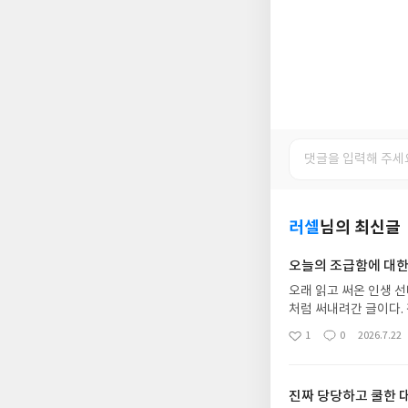
러셀
님의 최신글
오늘의 조급함에 대한
오래 읽고 써온 인생 
처럼 써내려간 글이다.
의 길을 제시한다.감각
1
0
2026.7.22
좋
댓
작
느껴보길 바란다.
아
글
성
요
일
진짜 당당하고 쿨한 