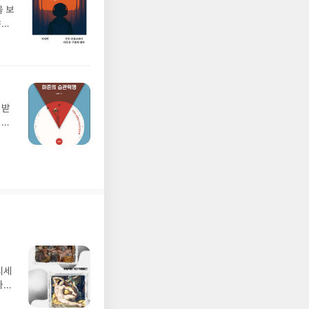
 보
야기
된
 그런
려운
회사
책은
계
육학
비판
해야
번
눠
 필
에
 세
지대
 있
들
디세
들이
나간
을
풀
내릴