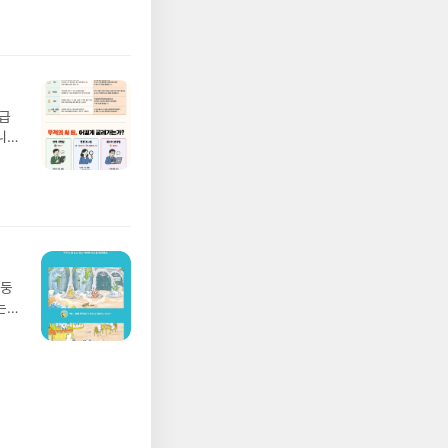
 모험
 콘
/육
 수
발표일
 정
실
 아
요!
 무
 이
확대
월급
 ▶
야기
니
발송됩
,
20년
 ▶
 일
문을
기간
기회
I가
어클
견해
5명
필요
 ▶
.저
 서
기때
 ※
럼
망둥
로
순
는
정
서적
져
되거
접어
02
해주
하지
 업
 작성
썼던
 :
장합
.
 확인
지
도로
으