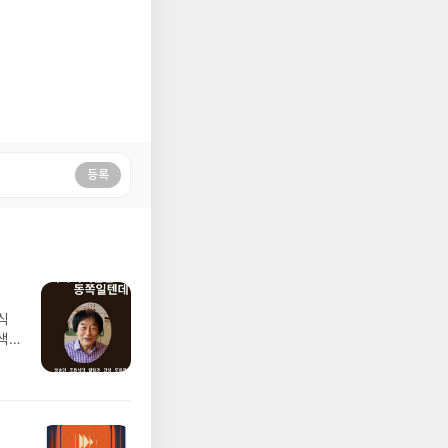
등록
식
색
이를