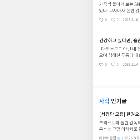
가끔씩 들어가 보는 S
았다. 보자마자 한번 
를 들었을 때는 망설일
0
0
2025.8.16
좋
댓
작
다는 느낌을 강렬하게 받
아
글
성
데 요즘의 경우는 다름
요
일
경우가 많았다. 한마디
건강하고 싶다면, 
에서뿐 아니라 집안 가
이런 사회적인 현상을 
다른 누구도 아닌 내 건강에 대한 우려와 관심은 작년부터 본격적으로 시작되었다. 연초에 건강검진을 받
를 저자가 직접 겪은 
으며 심해진 두통에 대한 걱정으로 뇌 M
자로서 저자의 이론적 
결과로 내게 숙제가 주어진 셈이다. 의학적 소견으로 별 이상이 없다
0
0
2023.11.4
좋
댓
작
적으로 사회적 현상을 
있는가? 어디 통증뿐인가. 재작년보다 작년이, 작년보다 올해 더 일어날 때 몸이 무거워진다. 눈꺼풀만 무
아
글
성
하는지 차근차근 설명해
겁던 몸이, 어깨가 무거워지고
요
일
째 항목으로 꼽으며 책
로 아침을 맞이하는 기분이다. 두려워졌다. 다이어트 목
지지 않는다"는 사실이다
단식과 식이용법을 고려하게 된 것도 올해부터다. 건강이 더이상 내 기본값이 아님
요가 있다."저는 이 
리고 이 책, <마흔의 습관혁
따라서 옳다고 말할 수
지금 건강한 몸으로 매일 상쾌한 아침을
사락
인기글
상에는 답을 알 수 없
아내서 건강을 유지하기 위해 개인이 할 수 있는 최
에 놓인 사안들이야말로
아서 올바른 답을 찾게끔 도와주는 비법서같다는 생각을 했다. 본문 
[서평단 모집] 한권
기에 아이들이 스스로 
현재까지 쌓아온 일상의 습관이 만든 결과물"이라는 말이 정말 인상적이었다. 내가 알게 모르게 꾸준히
크리스토퍼 놀란 감독의
이 스스로의 가치관을 
반복해온 식습관, 운동 습관, 마음 습관 
우스는 고향 이타케로 
"타인을 향한 폭력과 
고, 먹는 것도 화학 성분이 가득한 인스턴트 음식,
다. 그리스 철학 전공
굳이 직접 겪어보지 않
을 주로 먹었다. 스트레스도 많은 일과 밤샘은 취미였고, 자연을
별
리뷰어클럽
2026.8.5