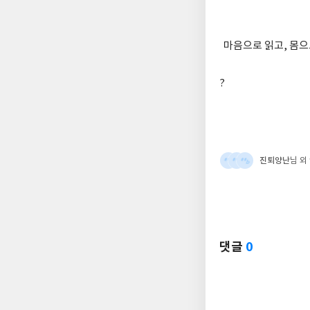
마음으로 읽고, 몸으로
?
진퇴양난
님 외
댓글
0