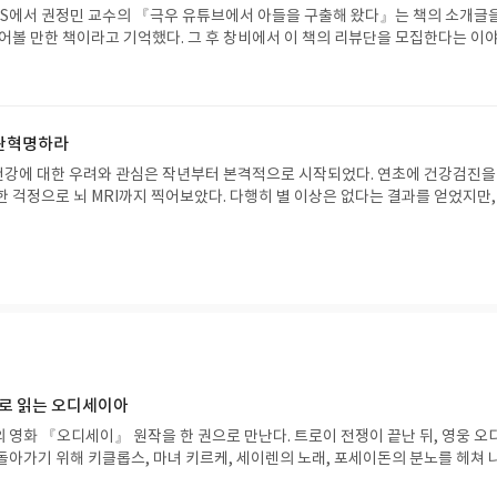
NS에서 권정민 교수의 『극우 유튜브에서 아들을 구출해 왔다』는 책의 소개글을
읽어볼 만한 책이라고 기억했다. 그 후 창비에서 이 책의 리뷰단을 모집한다는 이
 이유가 없었다.최근 가정에서뿐 아니라 회사에서도 세대 간 정치적 견해가 상반
은 경험이 많았다. 정치적 견해가 다를 수 있다는 것을 우리 모두는 알고 있다.
을 넘어서 양측에 대한 극단적 팩트와 분석이 치달으며 그 어떤 접점도 찾기 어
로 대화를 이어가기가 힘들다는 느낌이 강했다. 그리고 언젠가부터는 너도나도 
습관혁명하라
족끼리 모일 때에도 정치 이야기는 하지 않는 것이 암묵적인 룰이 되고 있다.이 
배경으로 더욱 극단적으로 치닫고 있는 젊은 세대 남녀의 정치적 견해에 대한 경
청소년 아들과의 경험을 바탕으로 서술되고 있다. 가볍게 쓰여진 듯 보이지만, 교
RI까지 찍어보았다. 다행히 별 이상은 없다는 결과를 얻었지만, 그
지식이 곁들여져 한창 자라나는 청소년들이 편견과 선입견에 빠지지 않고 좀더 
는데 어째서 내 몸은 통증에 시달리고
파악하고 분석하는 방법을 터득하기 위해 주변 어른, 특히 부모가 어떤 역할을 
준다.우선 저자는 편견에 빠지기 쉬운 이분법적 체계와 사고를 배제해야 할 첫 
, 다리마저 무거워졌다. 온 몸이 부어오르고 심지어 내장까지 한껏 부은 상태
을 시작한다. 그 첫 번째 명제는 "세상은 흑과 백, 진실과 거짓으로 명확하게 나
적이 아니라 순전히 건강한 몸을 목적으로 간헐적
. 저자가 '회색 지대'라고 표현하는 흑과 백 사이의 너른 지대를 우리는 이해할
을 깨닫게 되었다. 그
흑과 백 사이에 너른 회색지대가 있다고 생각합니다. 세상은 복잡하고, 시대나 맥락
명>을 만났다. 책의 제목대로 이 책을 마흔에 만났다면 어땠을까? 그랬다면 난
 있는 내용도 조금씩 달라지기 때문입니다. 이 회색지대를 좁게 잡는 사람들은, 이
 맞이하지 않았을까? 이 책은 서양의학과 자연의학의 좋은 점을 뽑
는 모호한 문제가 적고 분명한 사안이 많다고 여기는 것이겠지요. 그런데 이 회색
상의 방법을 알려준다. 마치 시험에 나올 핵심문제만 뽑
 아이들이 살면서 겪에 되는 수많은 현실의 문제입니다."저자는 이 회색지대가
중에서 "우리의 몸은 우리가 태어나서
으로 읽는 오디세이아
생각하는 능력을 키우는 일이 필요하다고 말한다. 그리고 이 사고력을 통해 아이
 영화 『오디세이』 원작을 한 권으로 만난다. 트로이 전쟁이 끝난 뒤, 영웅 오
정립해 나가야 한다고 말한다. 이는 교육의 궁극적 목적과 일치한다. 우리 아이
등이 지금의 내 몸을 빚어낸 것이다. 난 운동과는 담을 쌓고 지내왔
돌아가기 위해 키클롭스, 마녀 키르케, 세이렌의 노래, 포세이돈의 분노를 헤쳐 
혐오에 빠져 불행한 삶을 살지 않도록, 세상에 대한 어긋난 불만과 그로 인한 고통
 튀김이나 스낵, 가장 안좋은 탄수화물 종류인 빵, 국수 등
자인 옮긴이가 호메로스의 방대한 24권 서사를 현대적이고 자연스러운 한국어로 
아도 깨달을 수 있도록, 행복한 결과를 가져오는 현명한 선택과 판단을 스스로 
 마주할 여유로운 시간은 내 일상에 아예 없