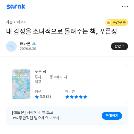
sarak
해바른
저
기본 카테고리
주간우수
장
내 감성을 소녀적으로 돌려주는 책, 푸른성
해바른
팔로우
작
2026.6.30
성
일
푸른 성
글
루시 모드 몽고메리 저
쓴
책깃
이
평균
해바른
9.8 (23)
[애드온]
사락에 리뷰 쓰고
구매하기
3% 무한적립 받으세요
더보기