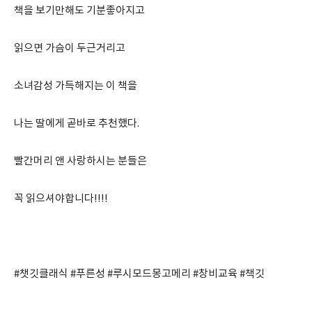
책을 보기만해도 기분좋아지고
읽으면 가슴이 두근거리고
소녀감성 가득해지는 이 책을
나는 딸에게 곧바로 추천했다.
빨간머리 앤 사랑하시는 분들은
꼭 읽으셔야합니다!!!!
#챗깃클래식 #푸른성 #루시모드몽고메리 #창비교육 #책깃