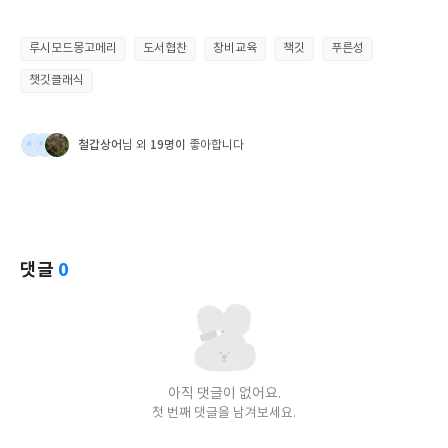
루시모드몽고메리
도서협찬
창비교육
책깃
푸른성
챗깃클래식
철갑상어
19명이
님 외
좋아합니다
댓글
0
아직 댓글이 없어요.
첫 번째 댓글을 남겨보세요.