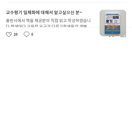
터 쉽고 재미나게 접하고생각할 수 있는 시간이 있으
철학을 학교 생활과 연결해서 설명해줄거라고는 생
요
일
면 좋겠다고 생각할 듯하다.그런 선생님들이 함께 고
각하지 못했다. 철학자의 말 사전 <이럴 땐 어떻게 해
교수평기 일체화에 대해서 알고싶으신 분~
민해서 만드신 책이판타지 미적분 탐험대라고 할 수
야 할까?> 이야기해보도록 하겠다. 이 책은 새 학기의
있다.아이들의 판타지 속에 나오는 정령을뉴턴과 라
시작부터 1학기, 여름방학, 2학기, 겨울방학과 연말
출판사에서 책을 제공받아 직접 읽고 작성하였습니
이프니츠로 넣고 아버지의 이름은 정석!!주인공 정용
까지 학년 전체를 걸쳐서 걱정되는 문제를 철학자의
다.학생마다 교육적 요구가 다르고학생들의 개별 능
준, 정이령, 엄마 이자연, 엄마아빠의 친구 전미분!!그
이야기와 함께 풀어간다. 등장인물은 걱정가득한 평
력과 성격, 속도가 다르다.아이들에게 수업안에서 채
20
0
1
0
2026.8.6
좋
댓
작
리고 악당들 이 함께 나와서 아이들이 함수 개념과 미
좋
댓
작
범한 초등학생 이소와 함께 이야기를 나눠주는 신비
워주면 좋은 것들도채워주어야 하는 것들도 다양하
아
글
성
아
글
성
적분의 기초개념을 배우게 한다.함수의 개념을 수식
로운 고양이 슈이링 이 두 캐릭터가 매 장마다 새롭게
다.이런 상황에서 2022 개정교육과정은깊이있는 학
요
일
요
일
으로만 알게 하는 것이 아니라재밌는 이야기속에 넣
등장하는 철학자들과 함께 이야기를 엮어간다. 젤 처
습, 학생 참여수업,학생 맞춤형 수업, 디지털기반학
어서 이야기한다.처음에 나오는 문제는 모래시계문
음 만날 수 있는 철학자는 키르케고르다. 고민을 해결
습을4개의 기둥으로 제시하고 학교 수업안에서적절
제와 시계문제!!우리 아들은 은근 어려웠는지 아빠한
해주는 책을 펼치차 나타나는 키르케로그는 '진정한
하게 융합해서 제시되기를 요구하고 있다.학생들이
테 같이 생각해보자고 하고선아빠와 함께 그림을 그
나'를 찾아가는 방법에 대해서 깊이 공부한 사람이라
최대한 수업에 주도적으로 참여하기 위해서 제시한
사락
인기글
리며 생각하는 시간을 갖고다시 읽기 시작한다.만화
고 설명하며 이소의 떨리는 마음을 알아주고 진정하
것이디지털 기반학습이 아닌가 한다.학생과 교사가
로 되어 있어서 그런지 쉽게 다가가긴 하는 것 같다.
는 방법을 알려준다. 여기서 좀 어렵게 느껴지는 말은
제한된 수업시간안에서많은 것들을 공유하면서 피드
[서평단 모집] 한권으로 읽는 오디세이아
비례와 반비례의 개념과그래프를 그리는 방법점과
설명을 더해주는데, 철학자의 정의를 "세상과 우리
백이 가능하고학생주도의 수업이 되도록 할 수 있도
점을 잇는 방법은 오일러의 쾨니히스베르크의 지도
크리스토퍼 놀란 감독의 영화 『오디세이』 원작을
의 삶에 대해 질문하고 답을 찾아가는 생각의 탐험
록디지털 도구를 적절하게 사용하여 수업이 효과적
를 가져와서그리는데, 여기서 한붓그리기도 한다.한
한 권으로 만난다. 트로이 전쟁이 끝난 뒤, 영웅 오디
가" 라고 해주고 있는 점이 맘에 들었다. 키르케고르
으로운영될 수 있도록 하는 것이 2022 개정교육과정
붓그리기를 함수로 연결하는 내용은나도 생소하게
세우스는 고향 이타케로 돌아가기 위해 키클롭스, 마
는 가장 중요한 건 다른 사람이 아닌 바로 '나 자신'의
의 취지인 듯이런 수업을 만들어내고자 교사들은 연
별
리뷰어클럽
2026.8.5
다가가는 내용이어서 흥미롭게 봤다.이 책은 수학을
녀 키르케, 세이렌의 노래, 포세이돈의 분노를 헤쳐
선택이라는 것을 깨닫고 내가 무엇이든 될 수 있다는
구하고 수업에 적용해보고 아이들 피드백을 받으며
명
작
좋아하고탐구하고 생각하기 좋아하는 친구들은푹~~
41
283
나간다. 그리스 철학 전공자인 옮긴이가 호메로스의
자유의 증거가 내 맘의 떨림이라고 말하면서 "모험은
최적의 디지털 도구가 무엇인지 찾아내고 있는 것 같
좋
댓
작
성
~ 빠져버릴 수학만화다.우리막내는 수학은 해야해서
아
글
성
방대한 24권 서사를 현대적이고 자연스러운 한국어
떨리고 불안하지만 모험에 도전하지 않으면 나 자신
다.최적의 디지털 도구는 많지만그 중에서 최근 멀티
일
요
일
하는 과목이라 개념형성이 되는데 시간이 더 걸리는
로 풀어내, 고전이 낯선 독자도 이야기의 흐름을 놓치
을 잃게 된다"고 말해준다. 철학자의 말이라 아이들
미디어 기능이 한층 강화되어더 많이 사용되고 있는
듯 하다.한번 읽고 수학좋아하는 아빠와 이야기나누
지 않고 끝까지 읽을 수 있다. 3천 년을 이어 온 귀향