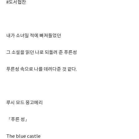
#도서협찬
내가 소녀일 적에 빠져들었던
그 소설을 읽던 나로 되돌려 준 푸른성
푸른성 속으로 나를 데려다준 것 같다.
루시 모드 몽고메리
『푸른 성』
The blue castle