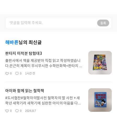
등록
해바른
님의 최신글
판타지 미적분 탐험대3
출판사에서 책을 제공받아 직접 읽고 작성하였습니
다.은근히 제목이 무시무시한 수학만화책<판타지 미
적분 탐험대>함수 미궁에 갇히다!함수 미궁 얼마나
0
0
1시간 전
좋
댓
작
무서울까 ㅎㅎ아이들이 한 손에 가볍게 들고 보기 시
아
글
성
작하면금방 함수를 알게 될 것 같은 수학만화가판타
요
일
지 미적분 탐험대다.형 누나에게서 미적분 이야기를
아이와 함께 읽는 철학책
이름만이라도들어봐서 그런지 금방 관심갖고 읽을
수 있었던 책!그럼에도 수학은 수학이라서 생각해보
#도서협찬#철학자의말사전 철학자의 말 사전 + 새
기도 하고 수학개념은 생각해보고탐구하는 과정을
학년 새학기라 새학기에 심란한 아이의 마음을 다듬
겪으면서 이야기할 수 있는유용하고 훌륭한 수학만
게 도와주는 그런 책이라고 생각하고 읽기 시작했다.
0
0
2026.8.7
좋
댓
작
화다.많은 분들이 수학이나 과학 개념을어렸을적부
이렇게 철학자가 "뿅" 하고 나타나서 쉽고 재미나게
아
글
성