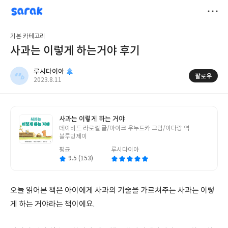
sarak
루시다이아
저
기본 카테고리
장
사과는 이렇게 하는거야 후기
루시다이아
팔로우
작
2023.8.11
성
일
사과는 이렇게 하는 거야
글
데이비드 라로셀 글/마이크 우누트카 그림/이다랑 역
쓴
블루밍제이
이
평균
루시다이아
9.5 (153)
오늘 읽어본 책은 아이에게 사과의 기술을 가르쳐주는 사과는 이렇
게 하는 거야라는 책이에요.