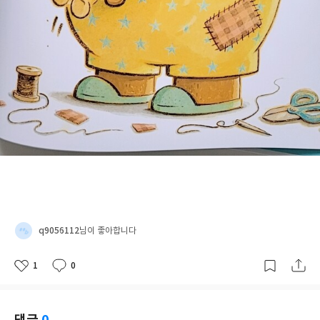
q9056112
님이 좋아합니다
1
0
좋
댓
작
아
글
성
요
일