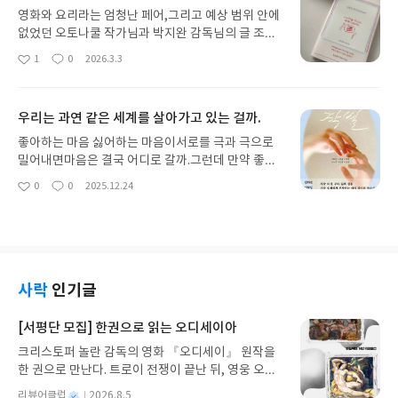
되고, 그리고 다시 아침이 된다. 같은 하루다.”모든 것
영화와 요리라는 엄청난 페어,그리고 예상 범위 안에
이 변함없지만그 속에 변하는 것은 나뿐,내가 산 책은
없었던 오토나쿨 작가님과 박지완 감독님의 글 조합.
다음 날 아침,원래의 서점으로 돌아가버렸지만내가
오토나쿨 작가님과 박지완 감독님이 쓰는 글이 한 밥
1
0
2026.3.3
좋
댓
작
식료품 점에서 사서 먹은 것들은다음 날 빈 자리가 되
상에 올릴 만한가...? 라고 언뜻 생각했지만, 이 책을
아
글
성
어 있다.어느 순간 이 세계에 흔적을 남기는 내가탐욕
읽기 시작하고 나서는 전혀 생각도 못했던 맛의 조합
요
일
스러운 괴물같이 느껴진다.📖“나는 우주를 침범한다.
을 발견한 것 같았다.20편의 영화와 요리 속에는 모
우리는 과연 같은 세계를 살아가고 있는 걸까.
나는 세상을 채운다. 이것은 괴물이 되는 또 다른 방
두 누군가에 대한 기억이 스며들어 있다. 때론 매일
식이다. 어둠 속에서. 정원에서. 모직 옷을 입은, 탐욕
먹어도 안 질릴 슴슴한 맛으로, 또 때론 오직 한 번으
좋아하는 마음 싫어하는 마음이서로를 극과 극으로
스러운 눈의 괴물.”📖“나는 괴물이 되고 싶지 않다. 나
로 족할 정도로 강렬한 맛으로. 나를 위해 정갈하게
밀어내면마음은 결국 어디로 갈까.그런데 만약 좋아
는 균형을 잡고, 세상 속에 조심스레 발을 내디디며,
차린 한 끼 요리도 너무 훌륭하지만 누군가를 위해-
할 자격도 싫어할 자격도 없다면...?최근 읽은 앤솔로
0
0
2025.12.24
내가 남기는 흔적을 가능한 한 작게 만든다. 무거운
좋
댓
작
누군가를 떠올리면 만든 요리는 얼마나 다정한지.책
지 중 가장 좋았다.이제 근미래는 AI 그 자체구나. 라
아
글
성
발걸음으로 하루를 걷지 않으려 애쓴다.가벼운 걸음.
속에 소개된 영화가 내가 아는 영화일 때는 여운에 잠
는 게 확 느껴졌고.좋고 나쁘고의 문제가 아니라.출판
요
일
여름 나비인 척하는 괴물.”사랑하는 사람은 나를 이
겨, 내가 못 본 영화일 때는 궁금한 마음으로 맛있게
사 서평 중 이 말이 가장 이 책을 잘 설명해주는 것 같
해하고 받아들이지만그것은 그 하루 안에서만의 일
읽어내려갔다. 특히 볼 생각이 없었던, 어쩌면 봤지만
다.“팬데믹과 AI가 만든 수많은 균열을 거쳐전에 없
이다.📖“말들이 지워지면 사물들은 윤곽만 남는 것일
기억하지 못하는, 박지완 감독님이 애정하는 영화 <
던 세계를 살아가는 청춘들이 마주한차별, 불안, 인
까”📖“하지만 아무 일도 일어나지 않았다. 마치 터질
달콤한 인생>은 꼭 봐야겠다는 생각이 들었고, 오토
간성을 다시 묻는다.”지금 우리가 살아가는 세계 속
사락
인기글
듯 팽팽하게 부풀어 있던 내 세계에 구멍이 난 것 같
나쿨 작가님의 절대 콩나물냉국의 레시피를 알려주
에서 겪는 문제들이누군가에게는 존재하지도 않는
았다. 세세한 것들은 천천히 빠져나가고 이제는 그 세
지 않았던 전 여자친구의 이야기에 푹 빠져 아직 못
문제라고 생각한다면우리는 과연 같은 세계를 살아
[서평단 모집] 한권으로 읽는 오디세이아
계의 윤곽만 남았다. 단순한 일들. 평범한 사물들.”11
본 <사랑할 땐 누구나 최악이 된다>를 조만간 봐야
가고 있는 걸까.서로가 서로를 이해하는 게 그 어느
월 18일이 반복되지만,그래서 다른 계절을 찾아서시
크리스토퍼 놀란 감독의 영화 『오디세이』 원작을
겠다는 생각을 했고 너무 어릴 때 봤던 <토니 타키타
때보다 어려워진 지금그래도 우리를 구할 수 있는 건
간을 바로 잡기 위해 사랑하는 사람을 뒤로 하고익숙
한 권으로 만난다. 트로이 전쟁이 끝난 뒤, 영웅 오디
니>도 다시 봐야겠다는 생각이 들었다.집에서 정말
결국 평밤한 우리라는 걸.🔖언니, 있잖아. 내가 생각
한 집을 뒤로하고 계속해서 떠나야만 한다.이것은 영
세우스는 고향 이타케로 돌아가기 위해 키클롭스, 마
기대하던 영화를 혼자 볼 때, 완벽한 음식을 준비하고
해 봤는데......뭘 좋아하느냐는 별로 중요한 것 같지
별
리뷰어클럽
2026.8.5