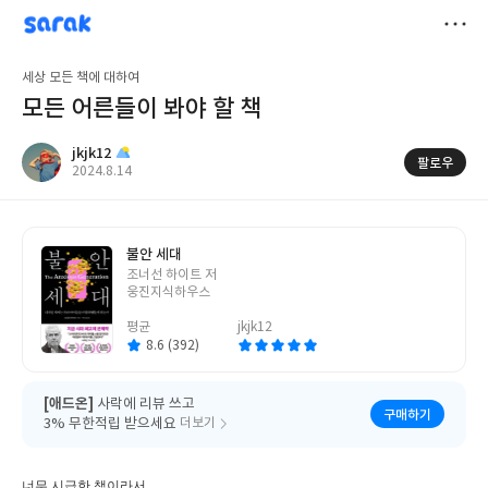
sarak
jkjk12
저
세상 모든 책에 대하여
장
모든 어른들이 봐야 할 책
jkjk12
팔로우
작
2024.8.14
성
일
불안 세대
글
조너선 하이트 저
쓴
웅진지식하우스
이
평균
jkjk12
8.6 (392)
[애드온]
사락에 리뷰 쓰고
구매하기
3% 무한적립 받으세요
더보기
너무 시급한 책이라서