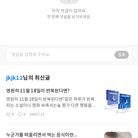
아직 댓글이 없어요.
첫 번째 댓글을 남겨보세요.
등록
jkjk12
님의 최신글
영원히 11월 18일이 반복된다면?
영원히 11월 18일이 반복된다면?같은 하루가 반복
되는 소설이나 영화 속에서는늘 뭔가 다른 행동을 함
으로써타임루프에서 벗어날 수 이는 장치가 숨겨져
0
0
2026.7.21
좋
댓
작
있었다.하지만 만약 그런 게 없다면?그저 영원히 같
아
글
성
은 하루가 반복될 뿐이라면?📖“이것은 수정할 수 없
요
일
는 오류다. 이미 만성이 되었다. 되돌아오는 것은 오
누군가를 떠올리면서 먹는 음식이란...
직 나의 하루뿐이다. 아침이 되고, 저녁이 되고, 밤이