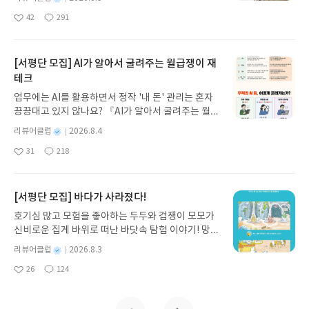
원한 여행일까. 절망일까.📖“어쩌면 그들 모두는 이
녀 키르케, 세이렌의 노래, 포세이돈의 분노를 헤쳐
싶은 그런 마음 아는지? 이 책은 조금 그런 마음을 담
않아.그러니까 나는 있잖아,좋아하는 일을 하는 것보
명
작
미 오래전에 이곳을 지나쳤고, 나는 여기, 유령들 사
42
291
나간다. 그리스 철학 전공자인 옮긴이가 호메로스의
은 것 같다는 생각이 들었다.적당히 좋아하면 적당히
다싫어하는 일을 하지 않는 게 더 중요하다고 봐.내가
좋
댓
작
성
이에 서 있는지도 모른다. 반복의 껍질들, 이미 한참
아
글
성
방대한 24권 서사를 현대적이고 자연스러운 한국어
머물다 사라져버린다. 내가 붙들고 있던 마음들이 모
싫어하는 일이 뭘까 생각했다.일단 윤이 싫어하는 건
일
요
일
전에 지나가버린 하루의 흔적들 속에서.”처음 페이지
로 풀어내, 고전이 낯선 독자도 이야기의 흐름을 놓치
여 인생이 되기 마련이다. 살 수도, 훔칠 수도 없는.
나도 싫다.윤이 우는 것도 싫다.윤과 위험한 버스를
들을 조금 참고 읽은 자만이이 고민의 기로에 설 수
지 않고 끝까지 읽을 수 있다. 3천 년을 이어 온 귀향
[서평단 모집] AI가 알아서 굴려주는 월급쟁이 재
계속 타는 것도 싫고.무시와 차별도 싫고.서로 험담하
있다.최근 읽은 책 중에 가장 이상하게, 조금 미묘하
과 모험의 대서사시가 가장 읽기 편한 번역으로 새롭
는 사람끼리 한 공간에서 일하는 것도 싫고.수박 스무
테크
게 괴로웠던 책.2권에서 끝나는 게 맞나요 이게.3권
게 펼쳐진다.한권으로 읽는 오디세이아글쓴이호메로
디도 싫고......
업무에는 AI를 활용하면서 정작 '내 돈' 관리는 혼자
없는 거 맞죠??ㅠㅠㅠ#부피의계산에대하여@ehb
스 저/육혜원 역출판사이화북스 예스24 바로가기 닫
끙끙대고 있지 않나요? 『AI가 알아서 굴려주는 월급
ook_
기모집인원 : 5명신청기간 : 2026.08.05 ~ 2026.08.
쟁이 재테크』는 챗GPT·클로드·제미나이·퍼플렉시
09발표일자 : 2026.08.13리뷰 작성기한 : 도서/상품
별
리뷰어클럽
2026.8.4
티를 나만의 재테크 팀으로 만드는 실전 가이드입니
받고 2주 이내 ▶ 주소/연락처 업데이트 : 신청 전 상
명
작
31
218
다. 재무 진단부터 주식 투자, 부동산, 절세, 자산 관
좋
댓
작
성
품 받으실 주소/연락처를 업데이트 해주세요! (선정
아
글
성
리 자동화 루틴까지, 코딩 없이도 프롬프트 하나로 2
일
후 수정 불가)▶ 서평단 신청 방법 : 기대평 댓글을 작
요
일
0년 차 재무 전문가의 맞춤 조언을 받을 수 있습니다.
성해주세요! 먼저 작성한 리뷰를 올려주시면 당첨확
좋은 정보를 찾는 시대는 끝났습니다. 이제는 좋은 질
[서평단 모집] 바다가 사라졌다!
률이 올라갑니다!! ※ 신청 전, 꼭 확인해주세요!- '사
문을 던지는 사람이 돈을 법니다. 경제적 자유를 앞당
락' 개설 후, 이 글의 댓글로 신청해주세요.- 기존 YE
호기심 많고 모험을 좋아하는 두두와 겁쟁이 모모가
기고 싶은 월급쟁이라면, 이 책이 바로 그 시작입니
S블로그는 '사락'으로 개편되어 별도로 개설하지 않
신비로운 집게 바위로 떠난 바닷속 탐험 이야기! 망둥
다.AI가 알아서 굴려주는 월급쟁이 재테크글쓴이김
으셔도 됩니다. ▶ 도서/상품 발송- 도서/상품은 최근
이, 소라게, 낙지 같은 바다 친구들과 신나게 놀던 중
태형 저출판사한빛미디어 예스24 바로가기 닫기모
별
리뷰어클럽
2026.8.3
배송지가 아닌 회원정보상의 주소/연락처 (클릭 시
갑자기 거대해진 집게 바위의 비밀을 마주하게 되는
명
작
집인원 : 5명신청기간 : 2026.08.04 ~ 2026.08.08발
수정 가능)로 발송됩니다.- 주소/연락처에 문제가 있
26
124
데, 과연 바다에 무슨 일이 벌어진 걸까요? 상상력을
좋
댓
작
성
표일자 : 2026.08.13리뷰 작성기한 : 도서/상품 받고
을 시 선정에서 제외되거나 배송에서 누락될 수 있습
아
글
성
자극하는 환상적인 해양 모험 동화 속으로 풍덩 빠져
일
2주 이내 ▶ 주소/연락처 업데이트 : 신청 전 상품 받
요
일
니다(재발송 불가). ▶ 리뷰 작성- 도서/상품을 받고
보세요!바다가 사라졌다!글쓴이서휘 글출판사풀
으실 주소/연락처를 업데이트 해주세요! (선정 후 수