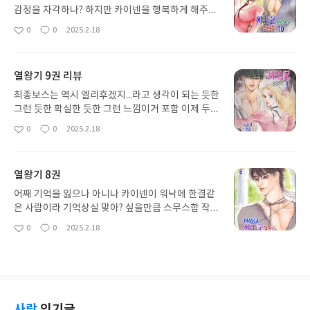
감정을 자각하나? 하지만 카이넨을 행복하게 해주고
싶어ㅠㅠ 라며 포기하는 여주라니 20년도 안 산 애
0
0
2025.2.18
좋
댓
작
가 그러는 거 아니야 근데 마왕한텐 사랑=죽음이라
아
글
성
아주 틀린 말은 아니라.... 어찌보면 마스카는 이제부
요
일
터 시작이 아닌가? 싶지만 정말 앞으로 연재도 분량
열왕기 9권 리뷰
도 어찌될지 걱정이네요...
최종보스는 역시 엘리후겠지...라고 생각이 되는 듯한
그런 듯한 확실한 듯한 그런 느낌이거 포함 이제 두
권 남았다니 페이지를 넘기기 싫어짐 아사렐라가 너
0
0
2025.2.18
좋
댓
작
무 어린데다 엘리후의 스승 지분이 너무나 크고, 이걸
아
글
성
이용하지 않을 리 없는 엘리후이기에 기억상실 디버
요
일
프를 받은 카이넨과 어찌 될지
열왕기 8권
어째 기억을 잃으나 아니나 카이넨이 워낙에 한결같
은 사람이라 기억상실 맞아? 싶을만큼 스무스함 작중
카이넨이 본격적으로 집착하거나 독점욕을 드러내
0
0
2025.2.18
좋
댓
작
지..않은 건 아니지만 여러모로 사건들이 겹쳤다보니
아
글
성
기억상실 버프를 받은 무심함임에도 원래 저런 놈이
요
일
었지 하게 됨 쌍방에게 매우 호의가득인데 아직 그게
사랑으로까지는 한발자국 남은 그런 상황
사락
인기글