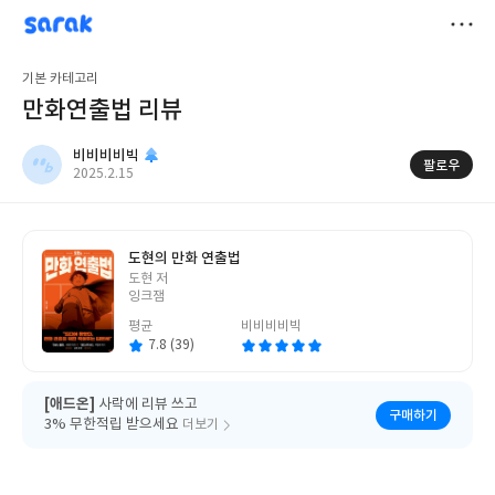
sarak
비비비비빅
저
기본 카테고리
장
만화연출법 리뷰
비비비비빅
팔로우
작
2025.2.15
성
일
도현의 만화 연출법
글
도현 저
쓴
잉크잼
이
평균
비비비비빅
7.8 (39)
[애드온]
사락에 리뷰 쓰고
구매하기
3% 무한적립 받으세요
더보기