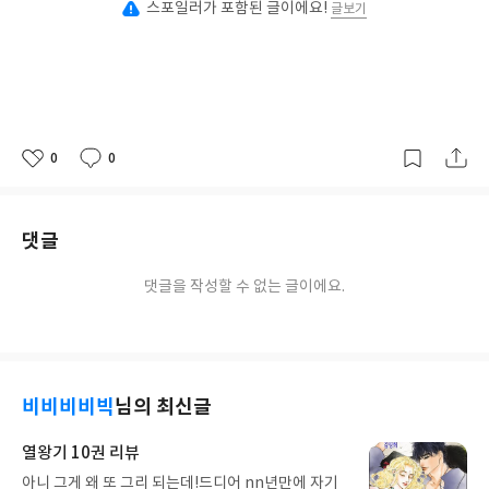
스포일러가 포함된 글이에요!
글보기
0
0
좋
댓
작
아
글
성
요
일
댓글
댓글을 작성할 수 없는 글이에요.
비비비비빅
님의 최신글
열왕기 10권 리뷰
아니 그게 왜 또 그리 되는데!드디어 nn년만에 자기