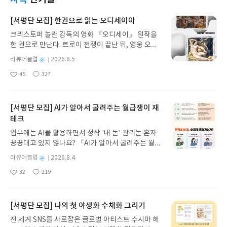
[서평단 모집] 한권으로 읽는 오디세이아
크리스토퍼 놀란 감독의 영화 『오디세이』 원작을
한 권으로 만난다. 트로이 전쟁이 끝난 뒤, 영웅 오디
세우스는 고향 이타케로 돌아가기 위해 키클롭스, 마
별
리뷰어클럽
2026.8.5
녀 키르케, 세이렌의 노래, 포세이돈의 분노를 헤쳐
명
작
45
327
나간다. 그리스 철학 전공자인 옮긴이가 호메로스의
좋
댓
작
성
아
글
성
방대한 24권 서사를 현대적이고 자연스러운 한국어
일
요
일
로 풀어내, 고전이 낯선 독자도 이야기의 흐름을 놓치
지 않고 끝까지 읽을 수 있다. 3천 년을 이어 온 귀향
[서평단 모집] AI가 알아서 굴려주는 월급쟁이 재
과 모험의 대서사시가 가장 읽기 편한 번역으로 새롭
테크
게 펼쳐진다.한권으로 읽는 오디세이아글쓴이호메로
업무에는 AI를 활용하면서 정작 '내 돈' 관리는 혼자
스 저/육혜원 역출판사이화북스 예스24 바로가기 닫
끙끙대고 있지 않나요? 『AI가 알아서 굴려주는 월급
기모집인원 : 5명신청기간 : 2026.08.05 ~ 2026.08.
쟁이 재테크』는 챗GPT·클로드·제미나이·퍼플렉시
09발표일자 : 2026.08.13리뷰 작성기한 : 도서/상품
별
리뷰어클럽
2026.8.4
티를 나만의 재테크 팀으로 만드는 실전 가이드입니
받고 2주 이내 ▶ 주소/연락처 업데이트 : 신청 전 상
명
작
32
219
다. 재무 진단부터 주식 투자, 부동산, 절세, 자산 관
좋
댓
작
성
품 받으실 주소/연락처를 업데이트 해주세요! (선정
아
글
성
리 자동화 루틴까지, 코딩 없이도 프롬프트 하나로 2
일
후 수정 불가)▶ 서평단 신청 방법 : 기대평 댓글을 작
요
일
0년 차 재무 전문가의 맞춤 조언을 받을 수 있습니다.
성해주세요! 먼저 작성한 리뷰를 올려주시면 당첨확
좋은 정보를 찾는 시대는 끝났습니다. 이제는 좋은 질
[서평단 모집] 나의 첫 야생화 수채화 그리기
률이 올라갑니다!! ※ 신청 전, 꼭 확인해주세요!- '사
문을 던지는 사람이 돈을 법니다. 경제적 자유를 앞당
락' 개설 후, 이 글의 댓글로 신청해주세요.- 기존 YE
전 세계 SNS를 사로잡은 글로벌 아티스트 수시마 헤
기고 싶은 월급쟁이라면, 이 책이 바로 그 시작입니