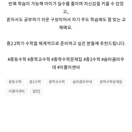
반복 학습이 가능해 아이가 실수를 줄이며 자신감을 키울 수 있었
고,
혼자서도 공부하기 쉬운 구성이어서 자기 주도 학습에도 잘 맞는 교
재예요.
중2 2학기 수학을 체계적으로 준비하고 싶은 분들께 추천드립니다.
#중등수학 #중학교수학 #중학수학문제집 #중2수학 #숨마쿰라우
데 #이룸이앤비
중등수학
중2수학
중학교수학
숨마쿰라우데
중학수학문제집
이룸이앤비
협찬]