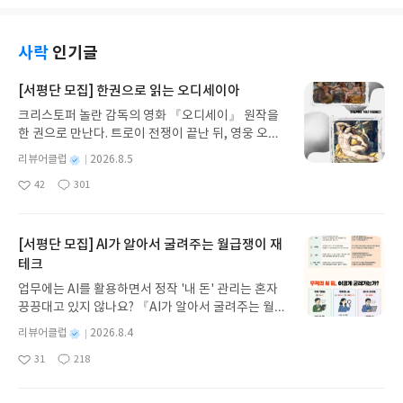
찾는 게 아니라 "어떤 조건을 먼저 체크해야 하
럽게 넘어가길 바라는 마음으로,이번에 새롭게 출간
리 훑어봐야 한다는 생각에 제 마음은 바쁜데,정작 공
지?"라는 생각의 과정을 따라가다 보니 자연스럽게
된 『숨마쿰라우데 스타트업 공통수학 1』을 선택했
부해야 할 우리 2호는 아직 여유로운 모습이라 옆에
응용력이 붙더라고요.유형 연습 문제는 기본서면서
습니다.사실 선행이라는 게 엄마 마음만 너무 앞서서
서 지켜보는 제 속만 타들어가요. 특히 중3-하는 피타
사락
인기글
도 유형서 역할을 톡톡히 해서,학교 내신에서 자주 나
진도만 빼려고 하면아이가 금방 지쳐버리더라고요.
고라스의 정리부터 삼각비, 원의 성질까지고등 수학
오는 중상위권 유형들을 훈련하기에 최적입니다.대
고등 수학 특유의 추상적인 용어와 복잡한 기호들 때
기하 파트의 근간이 되는 중요한 내용들이 가득하잖
[서평단 모집] 한권으로 읽는 오디세이아
단원 종합 문제는 학교 시험 실전 대비용으로 아주 좋
문에아이가 시작도 전에 질려버리지 않을까 걱정이
아요.여기서 개념이 흔들리면 고등 가서 정말 고생한
아요.실제 시험처럼 난도 있는 문제들이 배치되어 있
많았거든요.그래서 원리부터 확실하게 짚고 넘어가
크리스토퍼 놀란 감독의 영화 『오디세이』 원작을
다는 이야기에,이번 여름방학만큼은 우리 아이의 개
어서아이가 스스로 자신의 실력을 점검하고 부족한
는 처음이 무엇보다 중요해요.제가 이번 신간 스타트
한 권으로 만난다. 트로이 전쟁이 끝난 뒤, 영웅 오디
념 뿌리를 단단하게 잡아줘야겠다는 다짐을 해봅니
단원을 찾아내기에 딱 적절한 난이도거든요.무엇보
업을 고등 선행 교재로 선택한 이유는 단순한 문제집
세우스는 고향 이타케로 돌아가기 위해 키클롭스, 마
다.기하 파트는 대수와 달리 공식 하나 외웠다고 해결
별
리뷰어클럽
2026.8.5
다 엄마인 제가 제일 안심되는 건 서술형 대비 부분이
이 아니라,새로운 교육과정의 언어에서 고등의 논리
녀 키르케, 세이렌의 노래, 포세이돈의 분노를 헤쳐
되는 게 아니기에,이번에도 고민 없이 선택한 교재는
명
작
에요.서술형은 감점 포인트가 많은데, 이 교재는 핵심
42
301
로 넘어가는 그 틈새를원리 중심으로 가장 친절하게
나간다. 그리스 철학 전공자인 옮긴이가 호메로스의
역시 『숨마쿰라우데 중학수학 개념기본서 3-하』
좋
댓
작
성
표현 방식을풀이 과정에서 꼼꼼히 가르쳐주니 따로
메워주는 교재였기 때문입니다.스타트업은 모든 단
아
글
성
방대한 24권 서사를 현대적이고 자연스러운 한국어
였습니다.제가 이 교재를 매 학기 고집하는 이유는 무
일
요
일
가르칠 필요가 없더라고요."이런 조건일 땐 이렇게
원이 '개념 획득 → 기초 강화 → 유형 정리 → 실전 대
로 풀어내, 고전이 낯선 독자도 이야기의 흐름을 놓치
엇보다 “양보다 질”을 중시하는 학습 철학 때문이에
기술해야 해"라는 가이드가 명확해서 참 든든합니다.
응'이라는4단계 입체 시스템으로 아주 촘촘하게 짜
지 않고 끝까지 읽을 수 있다. 3천 년을 이어 온 귀향
[서평단 모집] AI가 알아서 굴려주는 월급쟁이 재
요.무작정 많은 문제를 풀기보다는, 좋은 문제를 제대
결국 내신 대비도 학교 시험 레이아웃과 싱크로율이
여 있습니다.✔️ 원리를 꿰뚫는 개념 획득: 모든 단원
과 모험의 대서사시가 가장 읽기 편한 번역으로 새롭
로 소화하며수학적 통합 사고력을 키우는 게 진짜 실
테크
높아서2~3등급대 아이들의 발목을 잡는 복합적인
이 핵심 개념만 짧고 간결하게 정리되어 있어요.특히
게 펼쳐진다.한권으로 읽는 오디세이아글쓴이호메로
력이 된다고 믿거든요.숨마쿰라우데는 단순한 교재
업무에는 AI를 활용하면서 정작 '내 돈' 관리는 혼자
조건 문제나 서술형을 해결하는 데 탁월하고,수능을
이번 2022 개정 교육과정의 핵심을 꿰뚫는 개념들을
스 저/육혜원 역출판사이화북스 예스24 바로가기 닫
가 아니라, 흐름이 정교하게 연결된 잘 만들어진 개념
끙끙대고 있지 않나요? 『AI가 알아서 굴려주는 월급
봐도 그래요.킬러 문항의 뿌리가 되는 '조건 해석'이
담고 있어 믿음직스럽죠.일반적인 문제집은 정의만
기모집인원 : 5명신청기간 : 2026.08.05 ~ 2026.08.
서이죠.개념-예제-유제-발전-심화-해설까지 이어지
쟁이 재테크』는 챗GPT·클로드·제미나이·퍼플렉시
나 '그래프 해석'의 본질을 파고드니까요.특히 선행
나열하지만 이 교재는 왼쪽 여백에 '선생님 TIP'을
09발표일자 : 2026.08.13리뷰 작성기한 : 도서/상품
별
리뷰어클럽
2026.8.4
는 구조가 아주 촘촘해요.일반적인 기본서들이 설명
티를 나만의 재테크 팀으로 만드는 실전 가이드입니
할 때 제일 막막한 '개념 간의 연결성'을[원리 설명 →
배치해서이 개념을 <어떻게 보아야 하는지> 그 원리
받고 2주 이내 ▶ 주소/연락처 업데이트 : 신청 전 상
명
작
따로, 문제 따로 분리되어 있다면숨마는 개념 설계부
31
218
다. 재무 진단부터 주식 투자, 부동산, 절세, 자산 관
조건 정리 → 일반화] 3단계로 풀어주니,예비고 아이
좋
댓
작
와 방향성을 제시해 줍니다.개념 아래에는 곧바로 핵
성
품 받으실 주소/연락처를 업데이트 해주세요! (선정
터 해설까지 한 구조 안에서 맞물리는 시스템형 교재
아
글
성
리 자동화 루틴까지, 코딩 없이도 프롬프트 하나로 2
들도 과외 선생님 없이 충분히 깊이 있게 학습할 수
일
심 문제 통해서개념을 정리한 뒤 문제에 적용하는 방
후 수정 불가)▶ 서평단 신청 방법 : 기대평 댓글을 작
라혼자 공부하는 우리 2호에게 특히 효율적이에요.
요
일
0년 차 재무 전문가의 맞춤 조언을 받을 수 있습니다.
있는 거죠.우리 2호가 스타트업을 잘 마무리해준 덕
식을 알아갈 수 있게 해주네요.✔️ 기초 강화부터 실전