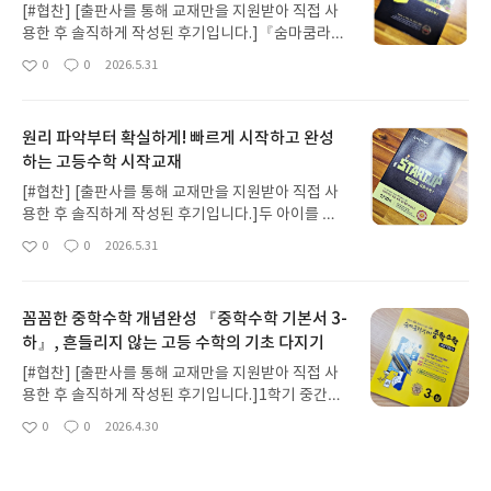
[#협찬] [출판사를 통해 교재만을 지원받아 직접 사
용한 후 솔직하게 작성된 후기입니다.]『숨마쿰라우
데 스타트업 공통수학 1』로 아이가 고등 수학의 첫
0
0
2026.5.31
좋
댓
작
시작을 했는데,워낙 개념을 쉽고 친절하게 풀어주는
아
글
성
교재라 그런지이어서 공부하게 된 수학기본서로 넘
요
일
어갈 때도 거부감 없이 자연스럽게 적응하더라고요.
원리 파악부터 확실하게! 빠르게 시작하고 완성
사실 고등 수학은 시작할 때의 두려움을 없애는 게 가
하는 고등수학 시작교재
장 큰 고비라스타트업으로 고등 수학의 기본 뼈대를
탄탄하게 세우고 나니이제는 더 깊이 있게 공부해도
[#협찬] [출판사를 통해 교재만을 지원받아 직접 사
되겠다 싶어바로 『숨마쿰라우데 수학기본서 공통
용한 후 솔직하게 작성된 후기입니다.]두 아이를 키
수학 1』으로 이어서 공부하기로 했어요.스스로 공
우다 보니, 첫째를 키우며 겪었던 시행착오들을둘째
0
0
2026.5.31
부한다면 기본예제부터 심화문제까지 놓칠 게 없는
좋
댓
작
에게만큼은 반복하지 않으려고 참 애쓰게 되네요.특
아
글
성
이 교재가,왜 다들 '고등 수학의 완성본'이라고 하는
히 중학교 때 수학 좀 한다는 소리 듣던 아이들이고등
요
일
지 아이와 함께 공부하며 직접 경험해보았습니다 😊
수학이라는 큰 벽 앞에서 처음으로 '수포자'의 고민
우선 개념 설명 부분인데, 이게 단순 요약이 아니더라
꼼꼼한 중학수학 개념완성 『중학수학 기본서 3-
을 시작한다는 이야기를주변에서 하도 많이 들어서
고요."왜 이렇게 되지?" 싶을 때 그 이유를 짚어주고,
하』, 흔들리지 않는 고등 수학의 기초 다지기
일까요?중등 과정을 공부하는 2호를 보면서 저는 늘
나중에 이 개념이 어디까지 확장되는지 연결 구조를
'이게 고등 수학의 어떤 개념과 연결될까?'를신경 쓰
[#협찬] [출판사를 통해 교재만을 지원받아 직접 사
다 잡아줘요.중위권 아이들은 개념 잡느라 헤매지 않
게 되는 엄마입니다.중학교 3학년은 고등 입학을 앞
용한 후 솔직하게 작성된 후기입니다.]1학기 중간고
고,상위권 아이들은 논리적이고 정제된 수학적 언어
둔 마지막 골든타임이자,대입까지 이어지는 긴 레이
사가 끝난 지금 중학교 3학년의 여름방학을 미리 대
를 배우기에 딱 좋은 구성이에요.예제와 변형예제는
0
0
2026.4.30
스의 출발선이잖아요.아이가 중등 수학의 수준으로
좋
댓
작
비합니다.중등 3학년 여름방학은 단순히 한 학기를
풀이가 워낙 단계적으로 잘 나와 있어서아이 혼자 공
아
글
성
생각하는 대신, 2022 개정 교육과정으로 새롭게 바
마무리하는 시기가 아니라고등 진학을 앞둔 가장 긴
요
일
부할 때도 사고의 흐름을 놓치지 않아요.단순히 답을
뀐고등 수학의 핵심 원리를 빠르게 파악하여 자연스
장되는 '골든타임'이기도 하죠.사실 2학기 수학을 미