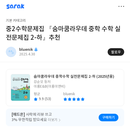
sarak
bluenik
저
기본 카테고리
장
중2수학문제집 『숨마쿰라우데 중학 수학 실
전문제집 2-하』추천
bluenik
팔로우
작
2025.4.30
성
일
숨마쿰라우데 중학수학 실전문제집 2-하 (2025년용)
글
강순모 등저
쓴
이룸E&B(이룸이앤비)
이
평균
bluenik
9.9 (53)
[애드온]
사락에 리뷰 쓰고
구매하기
3% 무한적립 받으세요
더보기