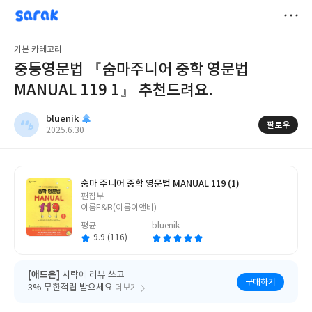
sarak
bluenik
저
기본 카테고리
장
중등영문법 『숨마주니어 중학 영문법
MANUAL 119 1』 추천드려요.
bluenik
팔로우
작
2025.6.30
성
일
숨마 주니어 중학 영문법 MANUAL 119 (1)
글
편집부
쓴
이룸E&B(이룸이앤비)
이
평균
bluenik
9.9 (116)
[애드온]
사락에 리뷰 쓰고
구매하기
3% 무한적립 받으세요
더보기