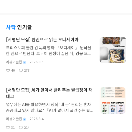
생각하는 대신, 2022 개정 교육과정으로 새롭게 바
마무리하는 시기가 아니라고등 진학을 앞둔 가장 긴
요
일
부할 때도 사고의 흐름을 놓치지 않아요.단순히 답을
뀐고등 수학의 핵심 원리를 빠르게 파악하여 자연스
장되는 '골든타임'이기도 하죠.사실 2학기 수학을 미
찾는 게 아니라 "어떤 조건을 먼저 체크해야 하
럽게 넘어가길 바라는 마음으로,이번에 새롭게 출간
리 훑어봐야 한다는 생각에 제 마음은 바쁜데,정작 공
지?"라는 생각의 과정을 따라가다 보니 자연스럽게
된 『숨마쿰라우데 스타트업 공통수학 1』을 선택했
부해야 할 우리 2호는 아직 여유로운 모습이라 옆에
응용력이 붙더라고요.유형 연습 문제는 기본서면서
습니다.사실 선행이라는 게 엄마 마음만 너무 앞서서
서 지켜보는 제 속만 타들어가요. 특히 중3-하는 피타
사락
인기글
도 유형서 역할을 톡톡히 해서,학교 내신에서 자주 나
진도만 빼려고 하면아이가 금방 지쳐버리더라고요.
고라스의 정리부터 삼각비, 원의 성질까지고등 수학
오는 중상위권 유형들을 훈련하기에 최적입니다.대
고등 수학 특유의 추상적인 용어와 복잡한 기호들 때
기하 파트의 근간이 되는 중요한 내용들이 가득하잖
[서평단 모집] 한권으로 읽는 오디세이아
단원 종합 문제는 학교 시험 실전 대비용으로 아주 좋
문에아이가 시작도 전에 질려버리지 않을까 걱정이
아요.여기서 개념이 흔들리면 고등 가서 정말 고생한
아요.실제 시험처럼 난도 있는 문제들이 배치되어 있
많았거든요.그래서 원리부터 확실하게 짚고 넘어가
크리스토퍼 놀란 감독의 영화 『오디세이』 원작을
다는 이야기에,이번 여름방학만큼은 우리 아이의 개
어서아이가 스스로 자신의 실력을 점검하고 부족한
는 처음이 무엇보다 중요해요.제가 이번 신간 스타트
한 권으로 만난다. 트로이 전쟁이 끝난 뒤, 영웅 오디
념 뿌리를 단단하게 잡아줘야겠다는 다짐을 해봅니
단원을 찾아내기에 딱 적절한 난이도거든요.무엇보
업을 고등 선행 교재로 선택한 이유는 단순한 문제집
세우스는 고향 이타케로 돌아가기 위해 키클롭스, 마
다.기하 파트는 대수와 달리 공식 하나 외웠다고 해결
별
리뷰어클럽
2026.8.5
다 엄마인 제가 제일 안심되는 건 서술형 대비 부분이
이 아니라,새로운 교육과정의 언어에서 고등의 논리
녀 키르케, 세이렌의 노래, 포세이돈의 분노를 헤쳐
되는 게 아니기에,이번에도 고민 없이 선택한 교재는
명
작
에요.서술형은 감점 포인트가 많은데, 이 교재는 핵심
40
277
로 넘어가는 그 틈새를원리 중심으로 가장 친절하게
나간다. 그리스 철학 전공자인 옮긴이가 호메로스의
역시 『숨마쿰라우데 중학수학 개념기본서 3-하』
좋
댓
작
성
표현 방식을풀이 과정에서 꼼꼼히 가르쳐주니 따로
메워주는 교재였기 때문입니다.스타트업은 모든 단
아
글
성
방대한 24권 서사를 현대적이고 자연스러운 한국어
였습니다.제가 이 교재를 매 학기 고집하는 이유는 무
일
요
일
가르칠 필요가 없더라고요."이런 조건일 땐 이렇게
원이 '개념 획득 → 기초 강화 → 유형 정리 → 실전 대
로 풀어내, 고전이 낯선 독자도 이야기의 흐름을 놓치
엇보다 “양보다 질”을 중시하는 학습 철학 때문이에
기술해야 해"라는 가이드가 명확해서 참 든든합니다.
응'이라는4단계 입체 시스템으로 아주 촘촘하게 짜
지 않고 끝까지 읽을 수 있다. 3천 년을 이어 온 귀향
[서평단 모집] AI가 알아서 굴려주는 월급쟁이 재
요.무작정 많은 문제를 풀기보다는, 좋은 문제를 제대
결국 내신 대비도 학교 시험 레이아웃과 싱크로율이
여 있습니다.✔️ 원리를 꿰뚫는 개념 획득: 모든 단원
과 모험의 대서사시가 가장 읽기 편한 번역으로 새롭
로 소화하며수학적 통합 사고력을 키우는 게 진짜 실
테크
높아서2~3등급대 아이들의 발목을 잡는 복합적인
이 핵심 개념만 짧고 간결하게 정리되어 있어요.특히
게 펼쳐진다.한권으로 읽는 오디세이아글쓴이호메로
력이 된다고 믿거든요.숨마쿰라우데는 단순한 교재
업무에는 AI를 활용하면서 정작 '내 돈' 관리는 혼자
조건 문제나 서술형을 해결하는 데 탁월하고,수능을
이번 2022 개정 교육과정의 핵심을 꿰뚫는 개념들을
스 저/육혜원 역출판사이화북스 예스24 바로가기 닫
가 아니라, 흐름이 정교하게 연결된 잘 만들어진 개념
끙끙대고 있지 않나요? 『AI가 알아서 굴려주는 월급
봐도 그래요.킬러 문항의 뿌리가 되는 '조건 해석'이
담고 있어 믿음직스럽죠.일반적인 문제집은 정의만
기모집인원 : 5명신청기간 : 2026.08.05 ~ 2026.08.
서이죠.개념-예제-유제-발전-심화-해설까지 이어지
쟁이 재테크』는 챗GPT·클로드·제미나이·퍼플렉시
나 '그래프 해석'의 본질을 파고드니까요.특히 선행
나열하지만 이 교재는 왼쪽 여백에 '선생님 TIP'을
09발표일자 : 2026.08.13리뷰 작성기한 : 도서/상품
별
리뷰어클럽
2026.8.4
는 구조가 아주 촘촘해요.일반적인 기본서들이 설명
티를 나만의 재테크 팀으로 만드는 실전 가이드입니
할 때 제일 막막한 '개념 간의 연결성'을[원리 설명 →
배치해서이 개념을 <어떻게 보아야 하는지> 그 원리
받고 2주 이내 ▶ 주소/연락처 업데이트 : 신청 전 상
명
작
따로, 문제 따로 분리되어 있다면숨마는 개념 설계부
31
214
다. 재무 진단부터 주식 투자, 부동산, 절세, 자산 관
조건 정리 → 일반화] 3단계로 풀어주니,예비고 아이
좋
댓
작
와 방향성을 제시해 줍니다.개념 아래에는 곧바로 핵
성
품 받으실 주소/연락처를 업데이트 해주세요! (선정
터 해설까지 한 구조 안에서 맞물리는 시스템형 교재