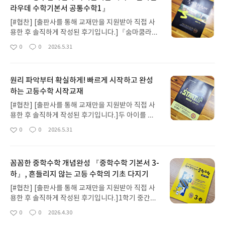
라우데 수학기본서 공통수학1』
[#협찬] [출판사를 통해 교재만을 지원받아 직접 사
용한 후 솔직하게 작성된 후기입니다.]『숨마쿰라우
데 스타트업 공통수학 1』로 아이가 고등 수학의 첫
0
0
2026.5.31
좋
댓
작
시작을 했는데,워낙 개념을 쉽고 친절하게 풀어주는
아
글
성
교재라 그런지이어서 공부하게 된 수학기본서로 넘
요
일
어갈 때도 거부감 없이 자연스럽게 적응하더라고요.
원리 파악부터 확실하게! 빠르게 시작하고 완성
사실 고등 수학은 시작할 때의 두려움을 없애는 게 가
하는 고등수학 시작교재
장 큰 고비라스타트업으로 고등 수학의 기본 뼈대를
탄탄하게 세우고 나니이제는 더 깊이 있게 공부해도
[#협찬] [출판사를 통해 교재만을 지원받아 직접 사
되겠다 싶어바로 『숨마쿰라우데 수학기본서 공통
용한 후 솔직하게 작성된 후기입니다.]두 아이를 키
수학 1』으로 이어서 공부하기로 했어요.스스로 공
우다 보니, 첫째를 키우며 겪었던 시행착오들을둘째
0
0
2026.5.31
부한다면 기본예제부터 심화문제까지 놓칠 게 없는
좋
댓
작
에게만큼은 반복하지 않으려고 참 애쓰게 되네요.특
아
글
성
이 교재가,왜 다들 '고등 수학의 완성본'이라고 하는
히 중학교 때 수학 좀 한다는 소리 듣던 아이들이고등
요
일
지 아이와 함께 공부하며 직접 경험해보았습니다 😊
수학이라는 큰 벽 앞에서 처음으로 '수포자'의 고민
우선 개념 설명 부분인데, 이게 단순 요약이 아니더라
꼼꼼한 중학수학 개념완성 『중학수학 기본서 3-
을 시작한다는 이야기를주변에서 하도 많이 들어서
고요."왜 이렇게 되지?" 싶을 때 그 이유를 짚어주고,
하』, 흔들리지 않는 고등 수학의 기초 다지기
일까요?중등 과정을 공부하는 2호를 보면서 저는 늘
나중에 이 개념이 어디까지 확장되는지 연결 구조를
'이게 고등 수학의 어떤 개념과 연결될까?'를신경 쓰
[#협찬] [출판사를 통해 교재만을 지원받아 직접 사
다 잡아줘요.중위권 아이들은 개념 잡느라 헤매지 않
게 되는 엄마입니다.중학교 3학년은 고등 입학을 앞
용한 후 솔직하게 작성된 후기입니다.]1학기 중간고
고,상위권 아이들은 논리적이고 정제된 수학적 언어
둔 마지막 골든타임이자,대입까지 이어지는 긴 레이
사가 끝난 지금 중학교 3학년의 여름방학을 미리 대
를 배우기에 딱 좋은 구성이에요.예제와 변형예제는
0
0
2026.4.30
스의 출발선이잖아요.아이가 중등 수학의 수준으로
좋
댓
작
비합니다.중등 3학년 여름방학은 단순히 한 학기를
풀이가 워낙 단계적으로 잘 나와 있어서아이 혼자 공
아
글
성