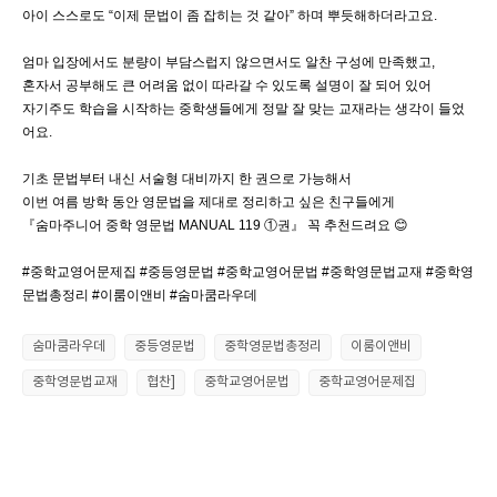
아이 스스로도 “이제 문법이 좀 잡히는 것 같아” 하며 뿌듯해하더라고요.
엄마 입장에서도 분량이 부담스럽지 않으면서도 알찬 구성에 만족했고,
혼자서 공부해도 큰 어려움 없이 따라갈 수 있도록 설명이 잘 되어 있어
자기주도 학습을 시작하는 중학생들에게 정말 잘 맞는 교재라는 생각이 들었
어요.
기초 문법부터 내신 서술형 대비까지 한 권으로 가능해서
이번 여름 방학 동안 영문법을 제대로 정리하고 싶은 친구들에게
『숨마주니어 중학 영문법 MANUAL 119 ①권』 꼭 추천드려요 😊
#중학교영어문제집 #중등영문법 #중학교영어문법 #중학영문법교재 #중학영
문법총정리 #이룸이앤비 #숨마쿰라우데
숨마쿰라우데
중등영문법
중학영문법총정리
이룸이앤비
중학영문법교재
협찬]
중학교영어문법
중학교영어문제집