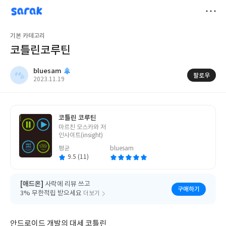
sarak
bluesam
저
기본 카테고리
장
코틀린코루틴
bluesam
팔로우
작
2023.11.19
성
일
코틀린 코루틴
글
마르친 모스카와 저
쓴
인사이트(insight)
이
평균
bluesam
9.5 (11)
[애드온]
사락에 리뷰 쓰고
구매하기
3% 무한적립 받으세요
더보기
안드로이드 개발의 대세 코틀린