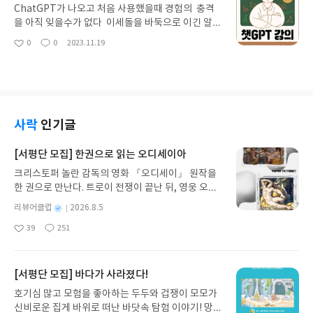
터 과학자 9명이 해답을 전해 준다 더 나은 데이터 과
팀의 표준으로 가져가게 되었으나 트렌드나 범용성
ChatGPT가 나오고 처음 사용했을때 경험의 충격
학자로 성장을 꿈꾸는 직원 먼저 헤쳐온 데이터 리더
은 역시 리액트에 더 우위를 두게 되었다 이 책은 최
을 아직 잊을수가 없다 이세돌을 바둑으로 이긴 알파
들의 원칙에서 해답을 찾아 볼수 있다 골든래빗에서
근 프론트엔트 UI를 개발하는 기술중에 가장 많은 사
고때처럼 AI 시대의 새로운 변곡점이 왔다고 생각했
0
0
2023.11.19
책을 제공받아 작성 된 서평입니다
좋
댓
작
용자를 가지고 있는 리액트를 처음 배우는 개발자를
다. ChatGPT의 동작 원리에 대해서는 회사 내부의
아
글
성
위한 책이다. 웹 서비스를 만들기 위한 HTML, CSS,
세미나를 통해서 어느 정도는 인지 하고 있었지만 이
요
일
자바스크립트 등 기초 개념 부터 리액트에 대한 세부
번 스티븐 울프럼의 챗GPT 강의책을 통해 내부 동
내용을 간단한 실습과 함께 실력을 쌓아 나갈수 있도
작원리에 대해서 정확하에 이해할 수 있었다. 책은
록 한다 또한 후반부에는 미니 블로그 만들기를 진행
다음과 같이 구성되어 있다 1장은 ChatGPT의 능력
하여 그동안 배웠던 것을 종합적으로 정리 할수 있도
과 작동원리에 대해서 설명하고 2장은 울프럼알파
사락
인기글
록 해 준다 특히 이해하기 어려운 개념을 책 속의 그
를 통해 인간이 할수 있는 뛰어넘는 방법을 부록에서
림을 통해 쉽고 재미있게 이해할수 있도록 해 주는
는 울프럼 알파를 ChatGPT 프러그인으로 활용하
[서평단 모집] 한권으로 읽는 오디세이아
점이 장점이다 그렇다고 해서 중요한 개념을 놓치고
는 방법을 다룬다 특히 독자의 애해를 돕기 위해서
크리스토퍼 놀란 감독의 영화 『오디세이』 원작을
있지 않고 모두 다뤄 주고 있기 때문에 유용하다 비
사용된 코드와 그림은 수준이 높아 보는 것만으로도
한 권으로 만난다. 트로이 전쟁이 끝난 뒤, 영웅 오디
개발자나 처음 리액트를 사용하고 싶어 기술을 익히
큰 도움이 되었다 ChatGPT에 관심이 있는 분들은
세우스는 고향 이타케로 돌아가기 위해 키클롭스, 마
고 싶은 독자에게 강력 추천 한다 "한빛미디어 <나
한번 읽어 보시기를 추천 한다 "한빛미디어 <나는
별
리뷰어클럽
2026.8.5
녀 키르케, 세이렌의 노래, 포세이돈의 분노를 헤쳐
는 리뷰어다> 활동을 위해서 책을 제공받아 작성된
리뷰어다> 활동을 위해서 책을 제공받아 작성된 서
명
작
39
251
나간다. 그리스 철학 전공자인 옮긴이가 호메로스의
서평입니다."
평입니다."
좋
댓
작
성
아
글
성
방대한 24권 서사를 현대적이고 자연스러운 한국어
일
요
일
로 풀어내, 고전이 낯선 독자도 이야기의 흐름을 놓치
지 않고 끝까지 읽을 수 있다. 3천 년을 이어 온 귀향
[서평단 모집] 바다가 사라졌다!
과 모험의 대서사시가 가장 읽기 편한 번역으로 새롭
호기심 많고 모험을 좋아하는 두두와 겁쟁이 모모가
게 펼쳐진다.한권으로 읽는 오디세이아글쓴이호메로
신비로운 집게 바위로 떠난 바닷속 탐험 이야기! 망둥