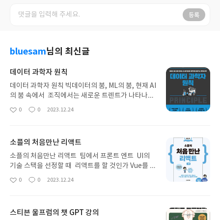
등록
bluesam
님의 최신글
데이터 과학자 원칙
데이터 과학자 원칙 빅데이터의 붐, ML의 붐, 현재 AI
의 붐 속에서 조직에서는 새로운 트렌트가 나타나면
현실은 생각하지 않고 트렌트를 따라가기 위한 기획,
0
0
2023.12.24
좋
댓
작
솔루션, 해법을 가져오라고 한다 원칙과 철학없이 트
아
글
성
렌드만 쫓는 방식은 모래위에 지은 성처럼 얼마 가지
요
일
못하고 무너지게 마련이다 데이터 과학자 원칙이 책
소플의 처음만난 리액트
은 데이터 분석 분야에서 리더로 불리시는 분들이 더
나은 데이터 과학자로 살아가는 원칙과 철학을 가감
소플의 처음만난 리액트 팀에서 프론트 엔트 UI의
없이 보여주는 책이다 데이터 과학자는 무엇을 하는
기술 스택을 선정할 때 리액트를 할 것인가 Vue를 채
사람인가 ? 더 좋은 커리어를 쌓기 위해서는 ? 앞으
택할 것인가 논란이 있었다 리액트는 웹과 사용자를
0
0
2023.12.24
좋
댓
작
로도 생존할 수 있을까 ? 팀워크와 팀 빌딩은 어떻게
위한 라이브러리이고 많은 곳에서 사용하고 있다 V
아
글
성
해야 하는 것일까 ? 이런 현실적인 고민과 물음에 대
ue는 프레임워크고 리액트 보다는 진입장벽이 낮았
요
일
해서 아마존, IDT, 빅쏠, 우아한형제들, 코드스테이
다 프로젝트 2개를 진행하면서 각각 적용해 보았으
스티븐 울프럼의 챗 GPT 강의
츠, 쏘카, 삼성전자, 11번가, 페블러스 전현직 데이
나 개인적으로는 사용성과 생산성이 더 높은 Vue를