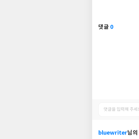
댓글
0
bluewriter
님의