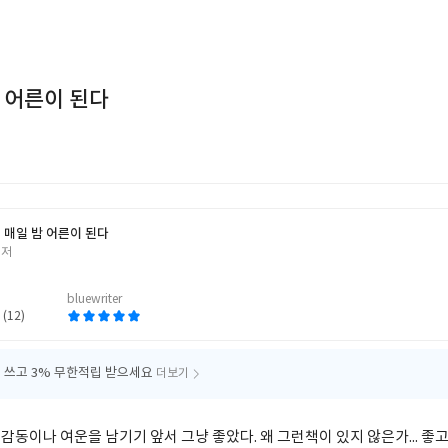
 어른이 된다
 매일 밤 어른이 된다
 저
bluewriter
 (12)
 쓰고
3% 무한적립 받으세요
더보기
떤 감동이나 여운을 남기기 앞서 그냥 좋았다. 왜 그런책이 있지 않은가... 좋