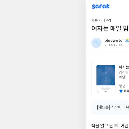
sarak
bluewriter
기본 카테고리
여자는 매일 밤
bluewriter
작
2014.12.14
성
일
여자는
글
김신회
쓴
예담
이
평균
8.8
[애드온]
사락에 리뷰
책을 읽고 난 후, 어