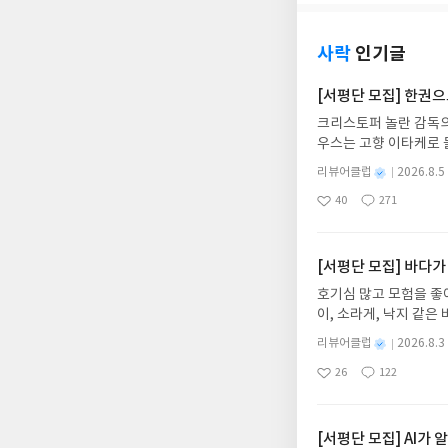
되는 사람의 형태가 그
아갈수 없고, 또 남들
로 여러 경우수를 따져
고 익힌것이 그냥 허투
다. 그렇지만 거기에 
이 집에 돌아와 입어볼
문에 스트레스를 겪고 
데 있어 상대방처럼 살
봤을 것이다. 그런데 이
사락
인기글
아기 아이들에게 올인해
면 된다는 것이다. 그
먼저 생각해야 하는지에
스>라 생각하면 그 어
그것을 달성했을때 비로
는 단서를 걸게 되었던
[서평단 모집] 한권
현업에 복귀해서도 계
불안과 외로움등을 애써
한 색상이라 생각했었다
했었는데, 언니에게 정
크리스토퍼 놀란 감독의
낼수 있다는 대담함을 
지에 대해 징크스가 있기
는 모르겠으나. 아무튼
우스는 고향 이타케로 
몸과 마음을 부지런히 
번에 많은 옷을 구입하
비하지는 말라고, 책임
다. 그리스 철학 전공
하지 말고, 지금 가지
별
리뷰어클럽
2026.8.5
루지 말라는 조언을 건
어내, 고전이 낯선 독자
제는 이 저자가 제시하
명
작
40
271
의 대서사시가 가장 읽
지만 일단 이 아이템만
좋
댓
작
성
아
글
성
혜원 역출판사이화북스 예스
옷들이 탄생할것 같다.
일
요
일
자 : 2026.08.13
은 경우가 있다는 것.
주소/연락처를 업데이트 
[서평단 모집] 바다가
자신의 체형이 제대로 
먼저 작성한 리뷰를 올려
호기심 많고 모험을 좋
글의 댓글로 신청해주세
이, 소라게, 낙지 같
도서/상품 발송- 도서
데, 과연 바다에 무슨
니다.- 주소/연락처에
별
리뷰어클럽
2026.8.3
보세요!바다가 사라졌다
명
작
리뷰 작성- 도서/상품을
26
122
6.08.03 ~ 2026.
좋
댓
작
성
내 미작성, 불성실한 리
아
글
성
데이트 : 신청 전 상품
일
럽은 개인의 감상이 포
요
일
기대평 댓글을 작성해주
해주세요!- '사락' 개
[서평단 모집] AI가