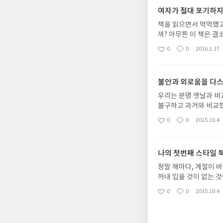
여자가 절대 포기하지
책을 읽으면서 먹먹했고
까? 아무튼 이 책은 
고, 또 내가 지금 제대
0
0
2016.1.17
좋
댓
작
존재하는 남성 여성중 
아
글
성
며 살아가고 있는지에 
요
일
시대>의 작가다. 그렇
불안과 외로움을 다스
는 이유중 하나가 그 
도 있고, 친구의 이야
우리는 분명 옛날과 비
이 겪고 있는 희로애락
불구하고 과거와 비교했
없지 않았나 싶다. 우
피가 난다거나, 감기에
0
0
2015.10.4
좋
댓
작
된다. 그런데 나잇값을
아간다. 그런데, 마음
아
글
성
붙는 수식어들이 많은지
대해 스스로 컨트롤 하
요
일
혼을 했고, 그랬기에 
치료를 목적으로 병원을
나의 첫번째 스타일 
관계속에서 우리는 엄마
다. 그렇지만 이제는 
되는 여러형태의 상황들
나 치부로 생각하지 않
정말 해마다, 계절이 
부단히 노력중이다. 어
이라는 것을 멀리서 찾
꺼내 입을 것이 없는 
마도 여자 개인적으로는
금 이순간 충분히 행복을
도 불구하고. 그래서 
0
0
2015.10.4
싶다. 그런데 어느날 
좋
댓
작
게 망각하고 지낸다. 
기본을 갖췄을 경우 몇
아
글
성
성장보다는 가정과 육아
각하지는 않는지. 나를
은 여자뿐만 아니라, 
요
일
않았나 싶다. 이책은 
히 행복할수 있다는 것
럽지 않은 그 차이이다