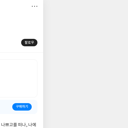
저
장
팔로우
구매하기
고 나쁘고를 떠나, 나에