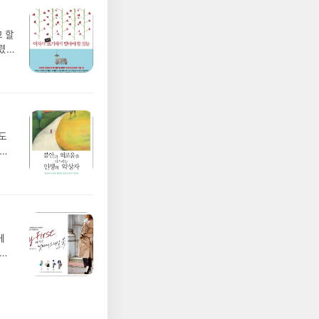
 할
렸
상에
챙기
여성
 없
일때
성들
도
밖에
까져
하게
쫓
따라
분에
 결
 이
인간
실이
게
점이
위해
행복
게
 아
 지
음에
닐까
쉽
그
발과
 생
각
되지
충분
탈스
명명
 살
속으