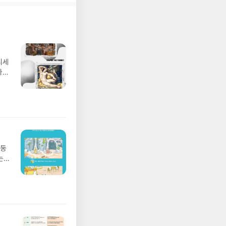
배우
정한
것
육아때
는
겪어
유
실하
부분을
류코
하며
로라
하고
드는
무난
기만
려보
베이
질지
디세
도록
 허
나간
구입
 미
풀
 문
 모험
그렇
/육
벌의
발표일
 않
실
않고
요!
 이
망둥
 ▶
는
발송됩
져
 ▶
02
기간
 업
어클
 :
 확인
도로