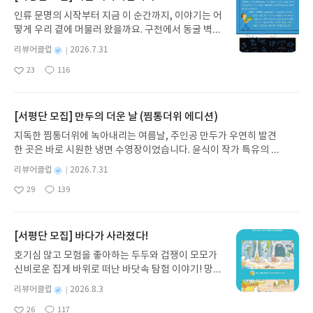
인류 문명의 시작부터 지금 이 순간까지, 이야기는 어
떻게 우리 곁에 머물러 왔을까요. 구전에서 동굴 벽화
와 점토판을 거쳐 종이와 책으로, 그리고 오늘날 수천
별
리뷰어클럽
2026.7.31
권의 인쇄본으로 이어지는 이야기의 여정을 따라가
명
작
23
116
는 그림책입니다. 때로는 즐거움을, 때로는 위로를,
좋
댓
작
성
아
글
성
때로는 두려움의 대상이 되기도 했던 이야기가 우리
일
요
일
일상에 어떻게 녹아들어 있는지 되짚어보며 이야기
가 지닌 본질적 가치와 이야기를 누리는 기쁨을 다시
[서평단 모집] 만두의 더운 날 (찜통더위 에디션)
발견하게 합니다.나는 이야기입니다글쓴이댄 야카리
지독한 찜통더위에 녹아내리는 여름날, 주인공 만두가 우연히 발견
노 글/유수현 역출판사소원나무 예스24 바로가기 닫
한 곳은 바로 시원한 냉면 수영장이었습니다. 윤식이 작가 특유의 유
기모집인원 : 10명신청기간 : 2026.07.31 ~ 2026.0
머러스한 캐릭터와 밝은 색감으로 그려낸 이 국내 창작 그림책은 무
8.04발표일자 : 2026.08.06리뷰 작성기한 : 도서/상
별
리뷰어클럽
2026.7.31
더위에 지친 독자들에게 상상만으로도 더위가 싹 가시는 통쾌한 탈출
명
작
품 받고 2주 이내 ▶ 주소/연락처 업데이트 : 신청 전
29
139
구를 선사합니다. 소원나무 베스트셀러 시리즈의 세 번째 이야기로,
좋
댓
작
성
상품 받으실 주소/연락처를 업데이트 해주세요! (선
아
글
성
만두가 풍덩 빠진 차가운 냉면 물결 속에서 짜릿한 여름 해방감을 만
일
정 후 수정 불가)▶ 서평단 신청 방법 : 기대평 댓글을
요
일
끽하는 모습이 마음속까지 시원하게 파고듭니다.만두의 더운 날 (찜
작성해주세요! 먼저 작성한 리뷰를 올려주시면 당첨
통더위 에디션)글쓴이윤식이 저출판사소원나무 예스24 바로가기 닫
[서평단 모집] 바다가 사라졌다!
확률이 올라갑니다!! ※ 신청 전, 꼭 확인해주세요!-
기모집인원 : 5명신청기간 : 2026.07.31 ~ 2026.08.04발표일자 : 20
'사락' 개설 후, 이 글의 댓글로 신청해주세요.- 기존
호기심 많고 모험을 좋아하는 두두와 겁쟁이 모모가
26.08.06리뷰 작성기한 : 도서/상품 받고 2주 이내 ▶ 주소/연락처 업
YES블로그는 '사락'으로 개편되어 별도로 개설하지
신비로운 집게 바위로 떠난 바닷속 탐험 이야기! 망둥
데이트 : 신청 전 상품 받으실 주소/연락처를 업데이트 해주세요! (선
않으셔도 됩니다. ▶ 도서/상품 발송- 도서/상품은 최
이, 소라게, 낙지 같은 바다 친구들과 신나게 놀던 중
정 후 수정 불가)▶ 서평단 신청 방법 : 기대평 댓글을 작성해주세요!
별
리뷰어클럽
2026.8.3
근 배송지가 아닌 회원정보상의 주소/연락처 (클릭
갑자기 거대해진 집게 바위의 비밀을 마주하게 되는
명
작
먼저 작성한 리뷰를 올려주시면 당첨확률이 올라갑니다!! ※ 신청 전,
시 수정 가능)로 발송됩니다.- 주소/연락처에 문제가
26
117
데, 과연 바다에 무슨 일이 벌어진 걸까요? 상상력을