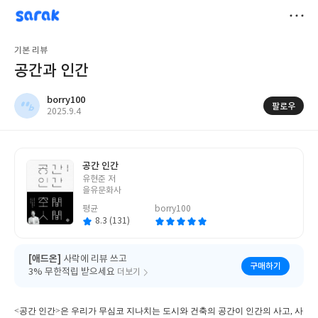
sarak
borry100
저
기본 리뷰
장
공간과 인간
borry100
팔로우
작
2025.9.4
성
일
공간 인간
글
유현준 저
쓴
을유문화사
이
평균
borry100
8.3 (131)
[애드온]
사락에 리뷰 쓰고
구매하기
3% 무한적립 받으세요
더보기
<공간 인간>은 우리가 무심코 지나치는 도시와 건축의 공간이 인간의 사고, 사