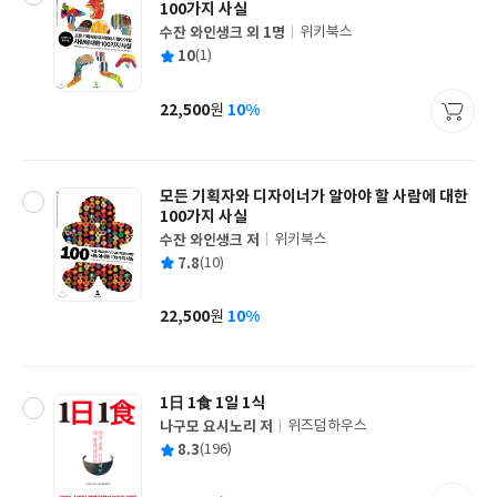
100가지 사실
수잔 와인생크 외 1명
위키북스
글
평
10
(1)
쓴
출
균
이
판
사
22,500
10%
원
가
격
모든 기획자와 디자이너가 알아야 할 사람에 대한
100가지 사실
수잔 와인생크 저
위키북스
글
평
7.8
(10)
쓴
출
균
이
판
사
22,500
10%
원
가
격
1日 1食 1일 1식
나구모 요시노리 저
위즈덤하우스
글
평
8.3
(196)
쓴
출
균
이
판
사