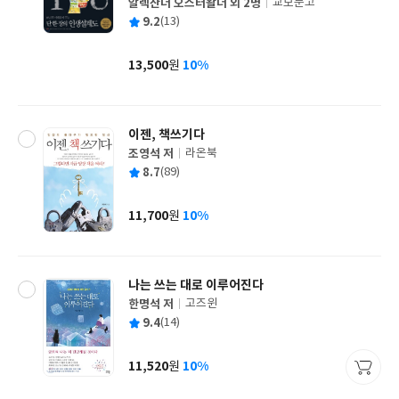
알렉산더 오스터왈더 외 2명
교보문고
글
평
9.2
(13)
쓴
출
균
이
판
사
13,500
10%
원
가
격
이젠, 책쓰기다
조영석 저
라온북
글
평
8.7
(89)
쓴
출
균
이
판
사
11,700
10%
원
가
격
나는 쓰는 대로 이루어진다
한명석 저
고즈윈
글
평
9.4
(14)
쓴
출
균
이
판
사
11,520
10%
원
가
격