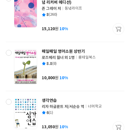
념 리커버 에디션)
존 그레이 저
동녘라이프
글
평
8
(260)
쓴
출
균
이
판
사
15,120
10%
원
가
격
매일매일 영어소원 상반기
로즈메리 월너 외 1명
롱테일북스
글
평
8.8
(8)
쓴
출
균
이
판
사
10,800
10%
원
가
격
생각연습
리자 하글룬트 저/서순승 역
너머학교
글
평
6
(1)
쓴
출
균
이
판
사
13,050
10%
원
가