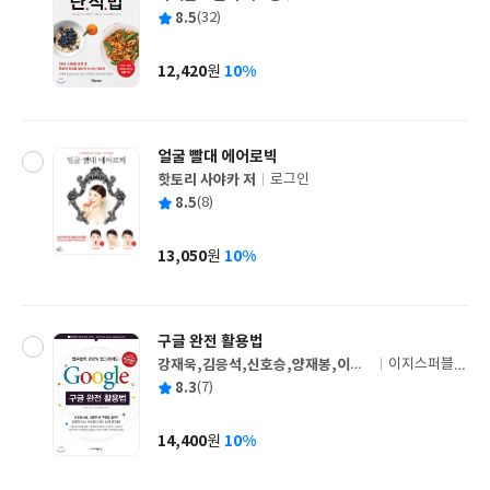
글
평
8.5
(32)
쓴
출
균
이
판
사
12,420
10%
원
가
격
얼굴 빨대 에어로빅
핫토리 사야카 저
로그인
글
평
8.5
(8)
쓴
출
균
이
판
사
13,050
10%
원
가
격
구글 완전 활용법
강재욱,김응석,신호승,양재봉,이영
이지스퍼블리
글
희 공저
싱
평
8.3
(7)
쓴
출
균
이
판
사
14,400
10%
원
가
격