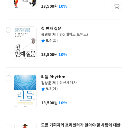
사
13,500
10%
원
가
격
첫 번째 질문
류랑도 저
8.0(에이트 포인트)
글
평
9.4
(25)
쓴
출
균
이
판
사
13,500
10%
원
가
격
리듬 Rhythm
김상운 저
정신세계사
글
평
9.3
(21)
쓴
출
균
이
판
사
13,500
10%
원
가
격
모든 기획자와 프리젠터가 알아야 할 사람에 대한