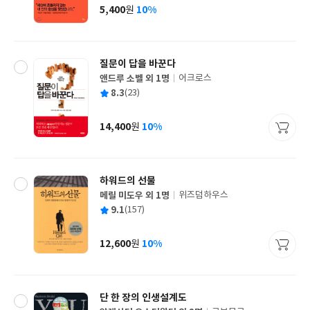
사
5,400
10%
원
가
격
질문이 답을 바꾼다
앤드루 소벨 외 1명
어크로스
글
평
8.3
(23)
쓴
출
균
이
판
사
14,400
10%
원
가
격
하워드의 선물
메릴 미도우 외 1명
위즈덤하우스
글
평
9.1
(157)
쓴
출
균
이
판
사
12,600
10%
원
가
격
단 한 장의 인생설계도