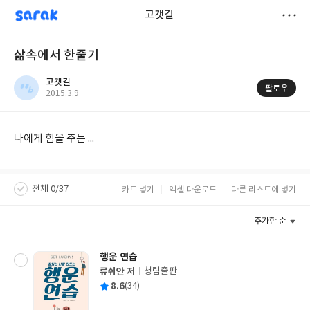
sarak
고갯길
저
삶속에서 한줄기
장
고갯길
팔로우
작
2015.3.9
성
일
나에게 힘을 주는 ...
전체 0/37
카트 넣기
엑셀 다운로드
다른 리스트에 넣기
추가한 순
행운 연습
류쉬안 저
청림출판
글
평
8.6
(34)
쓴
출
균
이
판