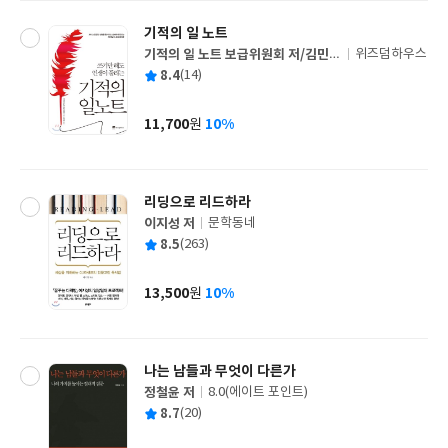
기적의 일 노트
기적의 일 노트 보급위원회 저/김민경
위즈덤하우스
글
역
평
8.4
(14)
쓴
출
균
이
판
사
11,700
10%
원
가
격
리딩으로 리드하라
이지성 저
문학동네
글
평
8.5
(263)
쓴
출
균
이
판
사
13,500
10%
원
가
격
나는 남들과 무엇이 다른가
정철윤 저
8.0(에이트 포인트)
글
평
8.7
(20)
쓴
출
균
이
판