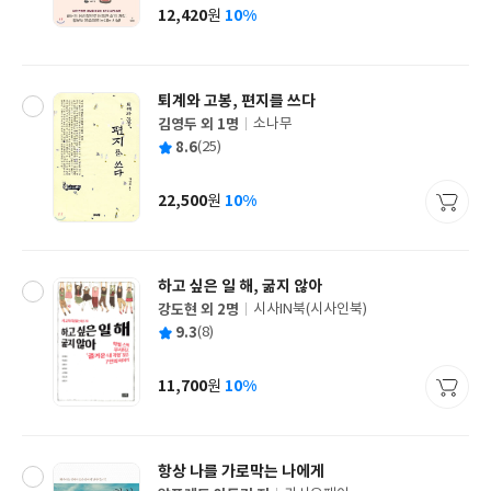
사
12,420
10%
원
가
격
퇴계와 고봉, 편지를 쓰다
김영두 외 1명
소나무
글
평
8.6
(25)
쓴
출
균
이
판
사
22,500
10%
원
가
격
하고 싶은 일 해, 굶지 않아
강도현 외 2명
시사IN북(시사인북)
글
평
9.3
(8)
쓴
출
균
이
판
사
11,700
10%
원
가
격
항상 나를 가로막는 나에게