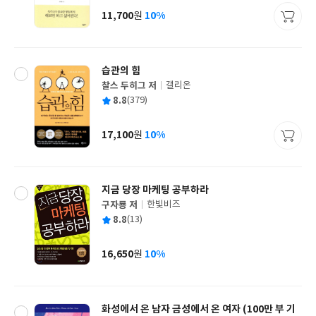
사
11,700
10%
원
가
격
습관의 힘
찰스 두히그 저
갤리온
글
평
8.8
(379)
쓴
출
균
이
판
사
17,100
10%
원
가
격
지금 당장 마케팅 공부하라
구자룡 저
한빛비즈
글
평
8.8
(13)
쓴
출
균
이
판
사
16,650
10%
원
가
격
화성에서 온 남자 금성에서 온 여자 (100만 부 기