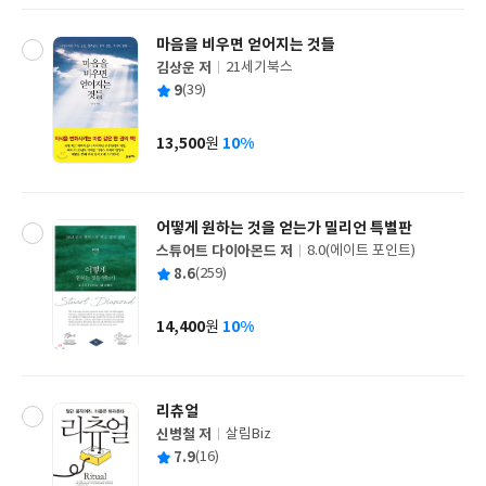
마음을 비우면 얻어지는 것들
김상운 저
21세기북스
글
평
9
(39)
쓴
출
균
이
판
사
13,500
10%
원
가
격
어떻게 원하는 것을 얻는가 밀리언 특별판
스튜어트 다이아몬드 저
8.0(에이트 포인트)
글
평
8.6
(259)
쓴
출
균
이
판
사
14,400
10%
원
가
격
리츄얼
신병철 저
살림Biz
글
평
7.9
(16)
쓴
출
균
이
판