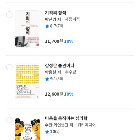
기획의 정석
박신영 저
세종서적
글
평
8.7
(76)
쓴
출
균
이
판
사
11,700
10%
원
가
격
감정은 습관이다
박용철 저
추수밭
글
평
9.1
(36)
쓴
출
균
이
판
사
12,600
10%
원
가
격
마음을 움직이는 심리학
수잔 와인생크 저
위키미디어
글
평
10
(2)
쓴
출
균
이
판