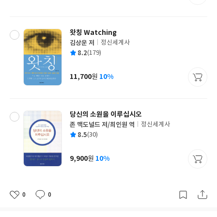
격
왓칭 Watching
김상운 저
정신세계사
글
평
8.2
(179)
쓴
출
균
이
판
사
11,700
10%
원
가
격
당신의 소원을 이루십시오
존 맥도널드 저/최인원 역
정신세계사
글
평
8.5
(30)
쓴
출
균
이
판
사
9,900
10%
원
가
격
0
0
좋
댓
작
아
글
성
요
일