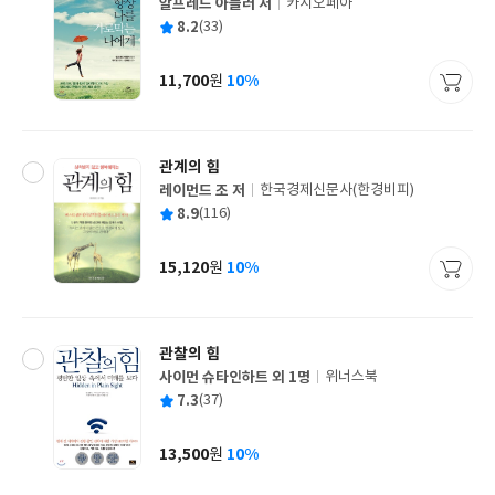
알프레드 아들러 저
카시오페아
글
평
8.2
(33)
쓴
출
균
이
판
사
11,700
10%
원
가
격
관계의 힘
레이먼드 조 저
한국경제신문사(한경비피)
글
평
8.9
(116)
쓴
출
균
이
판
사
15,120
10%
원
가
격
관찰의 힘
사이먼 슈타인하트 외 1명
위너스북
글
평
7.3
(37)
쓴
출
균
이
판
사
13,500
10%
원
가
격