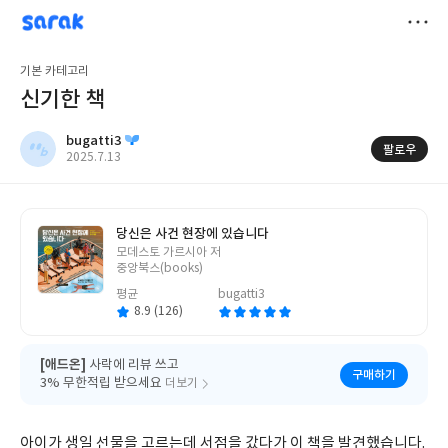
sarak
bugatti3
저
기본 카테고리
장
신기한 책
bugatti3
팔로우
작
2025.7.13
성
일
당신은 사건 현장에 있습니다
글
모데스토 가르시아 저
쓴
중앙북스(books)
이
평균
bugatti3
8.9 (126)
[애드온]
사락에 리뷰 쓰고
구매하기
3% 무한적립 받으세요
더보기
아이가 생일 선물을 고르는데 서점을 갔다가 이 책을 발견했습니다.