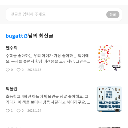
등록
bugatti3
님의 최신글
쎈수학
수학을 좋아하는 우리 아이가 가장 좋아하는 책이에
요. 문제를 풀면서 항상 어려움을 느끼지만. 그만큼
뿌듯함도 느끼게 해주는 알찬 문제 들로 가득차 있는
0
0
2026.3.15
좋
댓
작
것 같아요. 아이가 풀면서 스트레스도 느끼지만 동시
아
글
성
에 성취감도 느낄 수 있는 아주 좋은 문제집이랍니다.
요
일
추천 드려요.
박물관
초등학교 4학년 아들이 박물관을 정말 좋아해요. 그
러다가 이 책을 보더니 냉큼 사달라고 하더라구요. 박
물관에 대해 정말 상세하고 가고싶을만큼 매력적이
1
0
2026.1.24
좋
댓
작
게 쓰여져 있습니다. 직접 박물관에 못가도 책을 통해
아
글
성
서 방문한 느낌이 들게합니다.
요
일