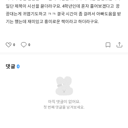
일단 제목이 시선을 끌더라구요. 4학년인데 혼자 풀어보겠다고 끙
끙대는게 귀엽기도하고 ㅋㅋ 결국 시간이 좀 걸려서 아빠도움을 받
기는 했는데 재미있고 흥미로운 책이라고 하더라구요.
0
0
좋
댓
작
아
글
성
요
일
댓글
0
아직 댓글이 없어요.
첫 번째 댓글을 남겨보세요.