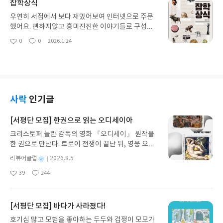
잡학상식
우연히 서점에서 보다 재밌어보여 인터넷으로 주문
했어요. 뻔하지않고 흥미진진한 이야기들로 구성되
어있어요. 시간도 재밌게 보내고 상식도 쌓는데 도움
0
0
2026.1.24
좋
댓
작
이 됩니다. 책 제목을 참 잘 지은 것 같아요 하하 잘난
아
글
성
척하고 싶응 때 써먹기 정말 딱이에요!
요
일
사락
인기글
[서평단 모집] 한권으로 읽는 오디세이아
크리스토퍼 놀란 감독의 영화 『오디세이』 원작을
한 권으로 만난다. 트로이 전쟁이 끝난 뒤, 영웅 오디
세우스는 고향 이타케로 돌아가기 위해 키클롭스, 마
별
리뷰어클럽
2026.8.5
녀 키르케, 세이렌의 노래, 포세이돈의 분노를 헤쳐
명
작
39
244
나간다. 그리스 철학 전공자인 옮긴이가 호메로스의
좋
댓
작
성
아
글
성
방대한 24권 서사를 현대적이고 자연스러운 한국어
일
요
일
로 풀어내, 고전이 낯선 독자도 이야기의 흐름을 놓치
지 않고 끝까지 읽을 수 있다. 3천 년을 이어 온 귀향
[서평단 모집] 바다가 사라졌다!
과 모험의 대서사시가 가장 읽기 편한 번역으로 새롭
호기심 많고 모험을 좋아하는 두두와 겁쟁이 모모가