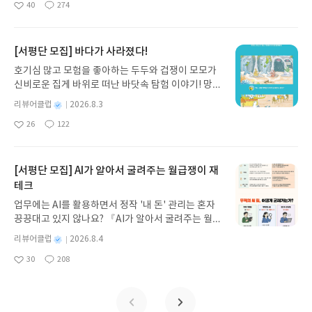
40
274
나간다. 그리스 철학 전공자인 옮긴이가 호메로스의
좋
댓
작
성
아
글
성
방대한 24권 서사를 현대적이고 자연스러운 한국어
일
요
일
로 풀어내, 고전이 낯선 독자도 이야기의 흐름을 놓치
지 않고 끝까지 읽을 수 있다. 3천 년을 이어 온 귀향
[서평단 모집] 바다가 사라졌다!
과 모험의 대서사시가 가장 읽기 편한 번역으로 새롭
호기심 많고 모험을 좋아하는 두두와 겁쟁이 모모가
게 펼쳐진다.한권으로 읽는 오디세이아글쓴이호메로
신비로운 집게 바위로 떠난 바닷속 탐험 이야기! 망둥
스 저/육혜원 역출판사이화북스 예스24 바로가기 닫
이, 소라게, 낙지 같은 바다 친구들과 신나게 놀던 중
기모집인원 : 5명신청기간 : 2026.08.05 ~ 2026.08.
별
리뷰어클럽
2026.8.3
갑자기 거대해진 집게 바위의 비밀을 마주하게 되는
명
작
09발표일자 : 2026.08.13리뷰 작성기한 : 도서/상품
26
122
데, 과연 바다에 무슨 일이 벌어진 걸까요? 상상력을
좋
댓
작
성
받고 2주 이내 ▶ 주소/연락처 업데이트 : 신청 전 상
아
글
성
자극하는 환상적인 해양 모험 동화 속으로 풍덩 빠져
일
품 받으실 주소/연락처를 업데이트 해주세요! (선정
요
일
보세요!바다가 사라졌다!글쓴이서휘 글출판사풀
후 수정 불가)▶ 서평단 신청 방법 : 기대평 댓글을 작
빛 예스24 바로가기 닫기모집인원 : 20명신청기간 :
[서평단 모집] AI가 알아서 굴려주는 월급쟁이 재
성해주세요! 먼저 작성한 리뷰를 올려주시면 당첨확
2026.08.03 ~ 2026.08.07발표일자 : 2026.08.13리
테크
률이 올라갑니다!! ※ 신청 전, 꼭 확인해주세요!- '사
뷰 작성기한 : 도서/상품 받고 2주 이내 ▶ 주소/연락
락' 개설 후, 이 글의 댓글로 신청해주세요.- 기존 YE
업무에는 AI를 활용하면서 정작 '내 돈' 관리는 혼자
처 업데이트 : 신청 전 상품 받으실 주소/연락처를 업
S블로그는 '사락'으로 개편되어 별도로 개설하지 않
끙끙대고 있지 않나요? 『AI가 알아서 굴려주는 월급
데이트 해주세요! (선정 후 수정 불가)▶ 서평단 신청
으셔도 됩니다. ▶ 도서/상품 발송- 도서/상품은 최근
쟁이 재테크』는 챗GPT·클로드·제미나이·퍼플렉시
방법 : 기대평 댓글을 작성해주세요! 먼저 작성한 리
별
리뷰어클럽
2026.8.4
배송지가 아닌 회원정보상의 주소/연락처 (클릭 시
티를 나만의 재테크 팀으로 만드는 실전 가이드입니
뷰를 올려주시면 당첨확률이 올라갑니다!! ※ 신청
명
작
수정 가능)로 발송됩니다.- 주소/연락처에 문제가 있
30
208
다. 재무 진단부터 주식 투자, 부동산, 절세, 자산 관
좋
댓
작
성
전, 꼭 확인해주세요!- '사락' 개설 후, 이 글의 댓글로
을 시 선정에서 제외되거나 배송에서 누락될 수 있습
아
글
성
리 자동화 루틴까지, 코딩 없이도 프롬프트 하나로 2
일
신청해주세요.- 기존 YES블로그는 '사락'으로 개편
요
일
니다(재발송 불가). ▶ 리뷰 작성- 도서/상품을 받고
0년 차 재무 전문가의 맞춤 조언을 받을 수 있습니다.
되어 별도로 개설하지 않으셔도 됩니다. ▶ 도서/상
2주 이내 리뷰를 작성해주셔야 합니다. (포스트가 아
좋은 정보를 찾는 시대는 끝났습니다. 이제는 좋은 질
품 발송- 도서/상품은 최근 배송지가 아닌 회원정보