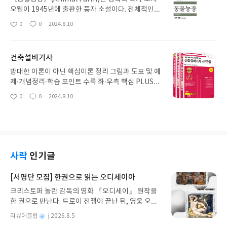
오웰이 1945년에 출판한 풍자 소설이다. 전체적인
내용으로는 존스 농장에 살던 동물들이 가혹한 생활
0
0
2024.8.10
좋
댓
작
에 못 이겨 주인을 쫓아내고 직접 농장을 운영하지만,
아
글
성
결국은 혁명을 주도했던 권력층의 독재로 농장이 부
요
일
패해 버리는 이야기이다.
건축설비기사
방대한 이론이 아닌 핵심이론 정리 그림과 도표 및 예
제·개념정리·학습 포인트 수록 좌·우측 핵심 PLUS로
추가 핵심이론 및 모델형 핵심기출문제 수록 최근 19
0
0
2024.8.10
좋
댓
작
년간의 핵심 기출문제 단원별로 수록하여 출제경향
아
글
성
파악 SI 단위계에 의한 이론정리 및 해설 최근 개정된
요
일
현행법 반영
사락
인기글
[서평단 모집] 한권으로 읽는 오디세이아
크리스토퍼 놀란 감독의 영화 『오디세이』 원작을
한 권으로 만난다. 트로이 전쟁이 끝난 뒤, 영웅 오디
세우스는 고향 이타케로 돌아가기 위해 키클롭스, 마
별
리뷰어클럽
2026.8.5
녀 키르케, 세이렌의 노래, 포세이돈의 분노를 헤쳐
명
작