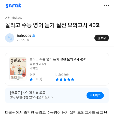
sarak
bule2209
저
기본 카테고리
장
올리고 수능 영어 듣기 실전 모의고사 40회
bule2209
팔로우
작
2022.3.6
성
일
올리고 수능 영어 듣기 실전 모의고사 40회
글
김동현 외 6명
쓴
다락원
이
평균
bule2209
10 (1)
[애드온]
사락에 리뷰 쓰고
구매하기
3% 무한적립 받으세요
더보기
다락원에서 출간한 올리고 수능영어 듣기 실전 모의고사를 풀고 난