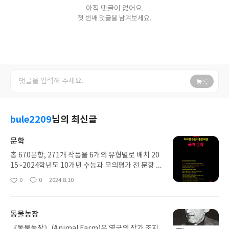
아직 댓글이 없어요.
첫 번째 댓글을 남겨보세요.
등록
bule2209
님의 최신글
문학
총 670문항, 271개 작품을 6개의 유형별로 배치 20
15~2024학년도 10개년 수능과 모의평가 전 문항 수
록2010~2014학년도 5개년 수능과 모의평가 우수
0
0
2024.8.10
좋
댓
작
문항 수록 2022학년도 수능 예시 문항 수록총 670문
아
글
성
항, 271개 작품을 6개의 유형별로 배치 2015~2024
요
일
학년도 10개년 수능과 모의평가 전 문항 수록2010~
동물농장
2014학년도 5개년 수능과 모의평가 우수 문항 수
록 2022학년도 수능 예시 문항 수록
《동물농장》(Animal Farm)은 영국의 작가 조지