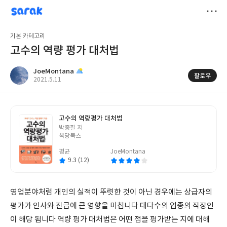
sarak
JoeMontana
저
기본 카테고리
장
고수의 역량 평가 대처법
JoeMontana
팔로우
작
2021.5.11
성
일
고수의 역량평가 대처법
글
박종필 저
쓴
옥당북스
이
평균
JoeMontana
9.3 (12)
영업분야처럼 개인의 실적이 뚜렷한 것이 아닌 경우에는 상급자의
평가가 인사와 진급에 큰 영향을 미칩니다 대다수의 업종의 직장인
이 해당 됩니다 역량 평가 대처법은 어떤 점을 평가받는 지에 대해