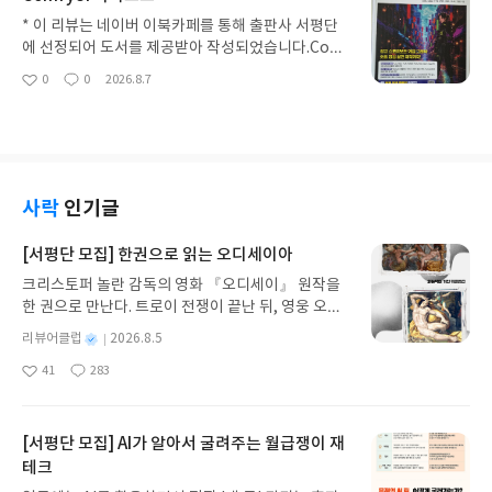
있어요. 최근 컴백한 가수 박진영 씨를 보고 놀랐어
읽는 것이 답장 의무는 아니랍니다. 운전 중, 작업 중
요. 50대에도 군살없이 잘 관리한 모습이 뚜렷했어
* 이 리뷰는 네이버 이북카페를 통해 출판사 서평단
에는 즉각 응답할 필요 없고 퇴근 후에는 업무와의 경
요. 오래전에 비빔밥을 밥을 빼고 비빔만 먹는다는 말
에 선정되어 도서를 제공받아 작성되었습니다.Com
계를 지킬 필요가 있어요. 업무 시간 내에는 1-2시간
을 했었는데 오랫동안 그렇게 식생활을 자제해온 효
fyUI는 생성형 AI이미지 제작을 위한 인터페이스를
0
0
2026.8.7
내 응답이 기본. 퇴근 후에는 다음 업무일 응답이 원
좋
댓
작
과가 아닌가 싶었어요.비만의 원인은 '당'입니다. 지
제공하는 도구입니다. AI 이미지 생성 기술이 복잡해
아
글
성
칙이에요. P.84sns는 개인 영역이고 회사와 개인은
방을 먹어도 살찌지 않지만 밥, 면, 빵, 구황작물 등
지면서 이미지 구도 제어, 스타일 학습, 수정, 해상도
요
일
분리되어야 합니다. 참교육에서 학부형이 선생의 sn
탄수화물을 살찌게 합니다. 당은 중독성이 강해서 끊
등 다양한 기능을 효율적으로 조합하고 이미지 생성
s를 보고 지적하는 것은 분명 잘못된 행위였죠. sns
기 어려워요. 고기를 먹어도 밥을 먹어야 제대로 먹은
과정을 하나의 흐름으로 설계할 수 있는 환경을 제공
는 자기를 알리는 창이고 자기 브랜딩의 도구입니다.
것 같은 이치도 마찬가지죠. 식습관이 우리 몸에 관성
해요. 프로그램 설치부터 사용방법을 이미지로 보면
회사 직장 상사가 개인sns까지 들여다보고 직장 생
을 초래해요. 저당 다이어트를 위한 첫번째 규칙은 당
서 따라할 수 있게 설명합니다. 하드웨어에서 직접 작
사락
인기글
활에 영향을 끼치는 건 선을 넘은 일이에요. P.90회
섭취량을 하루 60G으로 제한하는 것입니다. 이렇게
업할 수 있지만 고사양 PC를 사용하기 어려운 경우
사를 벗어났지만 회식은 업무의 연장이죠. 식당 섭외
하면 하루 100-200G 살이 빠진답니다. 공기밥 1 그
에는 클라우드를 추천해요. 대신 클라우드에선 커스
[서평단 모집] 한권으로 읽는 오디세이아
부터 메뉴와 자리 선정까지 사소한 것도 신경써야 합
릇 150G에는 당이 55G함유되어 있어요. 밥을 한끼
텀 노드를 직접 설치하지 못하니 인기 커스텀 노드를
니다. 입장 후 직원에게 안내받기 전 빈자리가 있으면
크리스토퍼 놀란 감독의 영화 『오디세이』 원작을
만 먹어도 하루 당 섭취량은 충분한 셈이죠. P.46주
사용해야 합니다. 인터페이스의 기본 조작 핵심 포인
먼저 앉는데 이 행동이 식당 동선을 무시한다고 해요.
한 권으로 만난다. 트로이 전쟁이 끝난 뒤, 영웅 오디
스, 청량음료, 과자, 흰쌀밥, 빵, 면은 줄여요. 채소 먼
트를 표로 알려줘요. P.88화가의 화풍을 나타내듯 C
상사는 문에서 먼 안쪽 자리로 안내하고 창문, 전망,
세우스는 고향 이타케로 돌아가기 위해 키클롭스, 마
저, 탄수화물은 마지막에 먹어요. 운동은 식후에 바로
heckpoint에서 모델 파일은 이미지의 방향성을 좌
별
리뷰어클럽
2026.8.5
조용한 위치를 우선합니다. 메뉴는 상사에게 이 식당
녀 키르케, 세이렌의 노래, 포세이돈의 분노를 헤쳐
해야 혈당치 상승을 막아요. 식후 1시간이 지나면 이
우하는 중요한 요소예요. 어떤 모델은 실사화가 쉽고
명
작
의 유명 메뉴를 제시하고 선택을 주저하면 두 가지 옵
41
283
나간다. 그리스 철학 전공자인 옮긴이가 호메로스의
미 혈당치가 올라가서 의미가 없답니다. 너무 많이 먹
어떤 모델은 일러스트 스타일에 강점이 있어요. Civit
좋
댓
작
성
션도 있어요. 가격은 중간-상위 수준이 기본입니다.
아
글
성
방대한 24권 서사를 현대적이고 자연스러운 한국어
어 속이 더부룩하면 운동하기 힘드니 과식하지 않는
ai에서 공유된 모델을 작업 목적에 맞게 선택합니
일
요
일
P.151직장 생활뿐만 아니라 일상 생활에서도 유용한
로 풀어내, 고전이 낯선 독자도 이야기의 흐름을 놓치
편이 낫겠어요. P.55술은 맥주, 일본주처럼 살찌는
다. Sampler는 이미지의 질감이나 선명도, 안정성
매너를 알려주네요. 매너 교육을 받은 적 없다보니 잘
지 않고 끝까지 읽을 수 있다. 3천 년을 이어 온 귀향
술이 있고 와인, 위스키, 소주처럼 살 안찌는 술이 있
[서평단 모집] AI가 알아서 굴려주는 월급쟁이 재
을 조절합니다. 종류에 따라 이미지의 분위기가 많이
알지 못했던 에티켓이 많아요. 나이들수록 품위있게
과 모험의 대서사시가 가장 읽기 편한 번역으로 새롭
으니 골라 마시면 됩니다.구체적으로 원하는 체중 감
달라져요. 포토샵의 기능과 비슷해서 종류별로 테스
테크
살아가려면 도움이 많이 될 책으로 추천합니다.
게 펼쳐진다.한권으로 읽는 오디세이아글쓴이호메로
량을 위한 방법을 자세히 소개합니다. 반찬을 주식보
트해 선택하면 되네요. P.111AI는 프롬프트로 이미