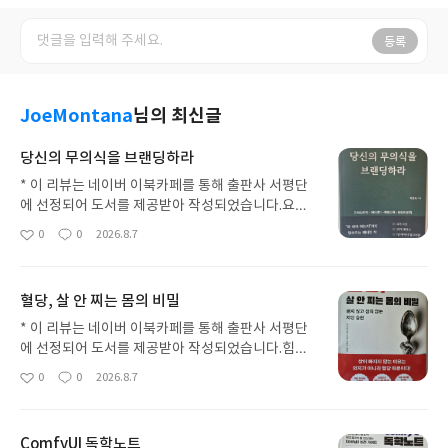
등록
JoeMontana
님의 최신글
당신의 무의식을 브랜딩하라
* 이 리뷰는 네이버 이북카페를 통해 출판사 서평단
에 선정되어 도서를 제공받아 작성되었습니다.요즘
바이럴되고 있는 걸그룹 리센느의 미나미네 집에서
0
0
2026.8.7
좋
댓
작
현관의 신발코를 바깥으로 돌려놓는 방법, 식사 예절
아
글
성
등 매너에서 그동안 별 생각없었던 점을 자각하게 되
요
일
었어요. 상대방을 배려한다는 것을 마음으로만 할 것
혈당, 살 안 찌는 몸의 비밀
이 아니라 직접 보여주는 것이 필요하더군요. 이 책
은 기본적인 매너뿐 아니라 디지털 시대에 맞는 에티
* 이 리뷰는 네이버 이북카페를 통해 출판사 서평단
켓도 알려줍니다. 예를 들어 메신저 읽씹이 있어요.
에 선정되어 도서를 제공받아 작성되었습니다.힘든
읽고나서 답장하는 걸 깜빡 잊을때도 있고 모른척하
운동은 필요없다, 식욕을 억제하지 않아도 된다, 요
0
0
2026.8.7
좋
댓
작
고 싶은데 실수로 눌러버린 경우도 있죠. 읽었으면
요 현상이 나타나지 않는다, 술을 마셔도 된다. 이 책
아
글
성
답하는 것이 예의고 안하면 무시하는 것입니다. 선배
은 위고비 마운자로 보다 유혹적인 말을 합니다. 실제
요
일
와 후배의 경우가 달라요. 선배는 바쁘면 바쁘다고 아
로 가능한 이야기일까? 이 책을 읽다보면 수긍할 수
ComfyUI 독학노트
니면 나중에 답하겠다는 글이라도 써야하고 후배는