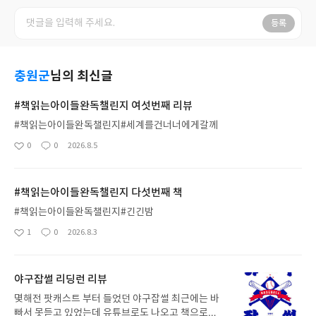
등록
충원군
님의 최신글
#책읽는아이들완독챌린지 여섯번째 리뷰
#책읽는아이들완독챌린지#세계를건너너에게갈께
0
0
2026.8.5
좋
댓
작
아
글
성
요
일
#책읽는아이들완독챌린지 다섯번째 책
#책읽는아이들완독챌린지#긴긴밤
1
0
2026.8.3
좋
댓
작
아
글
성
요
일
야구잡썰 리딩런 리뷰
몇해전 팟캐스트 부터 들었던 야구잡썰 최근에는 바
빠서 못듣고 있었는데 유튜브로도 나오고 책으로도