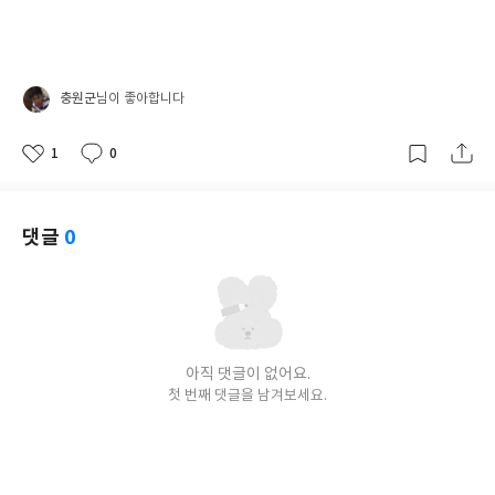
충원군
님이 좋아합니다
1
0
좋
댓
작
아
글
성
요
일
댓글
0
아직 댓글이 없어요.
첫 번째 댓글을 남겨보세요.