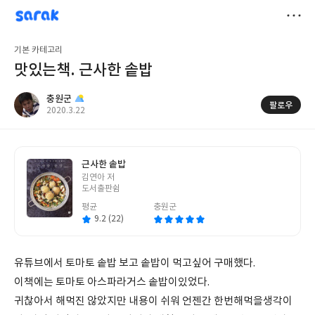
sarak
충원군
저
기본 카테고리
장
맛있는책. 근사한 솥밥
충원군
팔로우
작
2020.3.22
성
일
근사한 솥밥
글
김연아 저
쓴
도서출판쉼
이
평균
충원군
9.2 (22)
유튜브에서 토마토 솥밥 보고 솥밥이 먹고싶어 구매했다.
이책에는 토마토 아스파라거스 솥밥이있었다.
귀찮아서 해먹진 않았지만 내용이 쉬워 언젠간 한번해먹을생각이