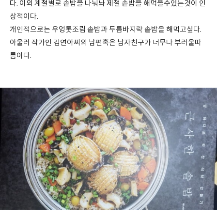
다. 이외 계절별로 솥밥을 나눠놔 제철 솥밥을 해먹을수있는것이 인
상적이다.
개인적으로는 우엉톳조림 솥밥과 두릅바지락 솥밥을 해먹고싶다.
아울러 작가인 김연아씨의 남편혹은 남자친구가 너무나 부러울따
름이다.