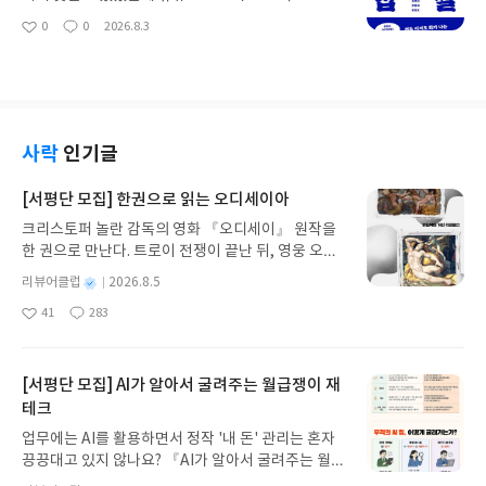
나왔다.야구잡썰은 팟캐스트와 유튜브에서 진행자분
0
0
2026.8.3
좋
댓
작
들이 애청자들의 댓글을 읽어주며 진행했는데 그부
아
글
성
분도 재밌고책으로는 어린시절 이야기와 야구가 연
요
일
관되어 그때의 이야기들을 추억하는 강해인님의 이
야기를 재미있게 읽는 중이다. 팟캐에서는 없었던 분
인데 오랜만에 야잡을 검색해서 들어봐야겠다.#리딩
런
사락
인기글
[서평단 모집] 한권으로 읽는 오디세이아
크리스토퍼 놀란 감독의 영화 『오디세이』 원작을
한 권으로 만난다. 트로이 전쟁이 끝난 뒤, 영웅 오디
세우스는 고향 이타케로 돌아가기 위해 키클롭스, 마
별
리뷰어클럽
2026.8.5
녀 키르케, 세이렌의 노래, 포세이돈의 분노를 헤쳐
명
작
41
283
나간다. 그리스 철학 전공자인 옮긴이가 호메로스의
좋
댓
작
성
아
글
성
방대한 24권 서사를 현대적이고 자연스러운 한국어
일
요
일
로 풀어내, 고전이 낯선 독자도 이야기의 흐름을 놓치
지 않고 끝까지 읽을 수 있다. 3천 년을 이어 온 귀향
[서평단 모집] AI가 알아서 굴려주는 월급쟁이 재
과 모험의 대서사시가 가장 읽기 편한 번역으로 새롭
테크
게 펼쳐진다.한권으로 읽는 오디세이아글쓴이호메로
업무에는 AI를 활용하면서 정작 '내 돈' 관리는 혼자
스 저/육혜원 역출판사이화북스 예스24 바로가기 닫
끙끙대고 있지 않나요? 『AI가 알아서 굴려주는 월급
기모집인원 : 5명신청기간 : 2026.08.05 ~ 2026.08.
쟁이 재테크』는 챗GPT·클로드·제미나이·퍼플렉시