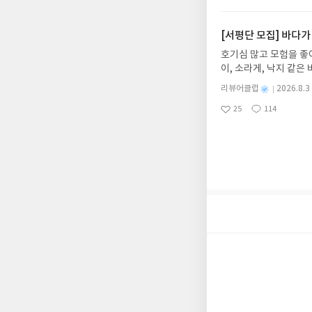
아
글
성
2026.08.06리뷰 작
일
를 권장합니다.
요
일
이트 해주세요! (선정 
첨확률이 올라갑니다!! ※
[서평단 모집] 바다가
락'으로 개편되어 별도
호기심 많고 모험을 좋
소/연락처 (클릭 시 수
이, 소라게, 낙지 같
습니다(재발송 불가). 
데, 과연 바다에 무슨
성)- 기간내 미작성, 
별
리뷰어클럽
2026.8.3
보세요!바다가 사라졌다
명
작
개인의 감상이 포함된 
25
114
6.08.03 ~ 2026.
좋
댓
작
성
아
글
성
데이트 : 신청 전 상품
일
요
일
기대평 댓글을 작성해주
해주세요!- '사락' 개
개설하지 않으셔도 됩니
처 (클릭 시 수정 가
될 수 있습니다(재발송 
스트가 아닌 '리뷰'로 
서 제외될 수 있습니다