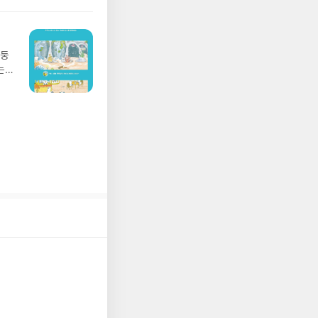
 주소/연락처를 업데
리뷰를 올려주시면 당
존 YES블로그는 '사
아닌 회원정보상의 주
망둥
송에서 누락될 수 있
는
 아닌 '리뷰'로 작
져
다.- 리뷰어클럽은
02
 업
 :
 확인
도로
연락
누락
(포
정에