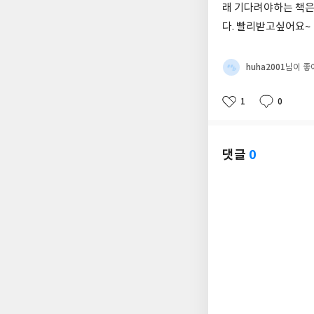
래 기다려야하는 책은
다. 빨리받고싶어요~
huha2001
님이 좋
1
0
좋
댓
작
아
글
성
요
일
댓글
0