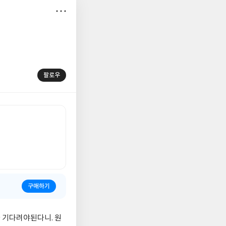
저
장
팔로우
구매하기
 기다려야된다니. 원