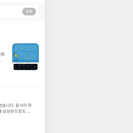
등록
벽화
가
 일
발견
기모
 받고
수정
올라
그는
었습니다. 윤식이 작
 아
게 상상만으로도 더
에서
 풍덩 빠진 차가운
뷰를
 날 (찜통더위 에디
관한
.08.04발표일자 :
리뷰