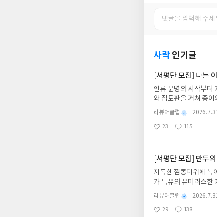
사락
인기글
[서평단 모집] 나는
인류 문명의 시작부터 
와 점토판을 거쳐 종이
는 그림책입니다. 때로
별
리뷰어클럽
2026.7.3
상에 어떻게 녹아들어 
명
작
23
115
하게 합니다.나는 이
좋
댓
작
성
아
글
성
집인원 : 10명신청기간 : 
일
요
일
2주 이내 ▶ 주소/연락
불가)▶ 서평단 신청 
[서평단 모집] 만두의
갑니다!! ※ 신청 전, 
지독한 찜통더위에 녹아
'사락'으로 개편되어 
가 특유의 유머러스한 
닌 회원정보상의 주소/
위가 싹 가시는 통쾌한
제외되거나 배송에서 누락
별
리뷰어클럽
2026.7.3
냉면 물결 속에서 짜릿
명
작
작성해주셔야 합니다. (
29
138
션)글쓴이윤식이 저출판사소
좋
댓
작
성
리뷰 작성 시 이후 선