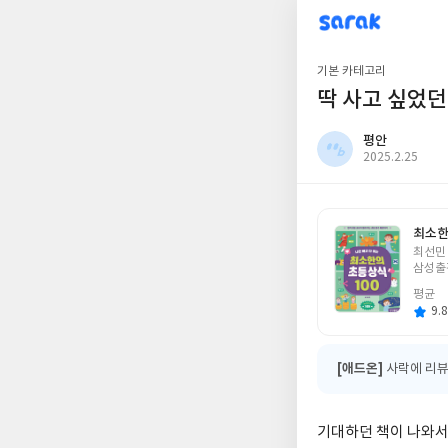
sarak
평안
기본 카테고리
딱 사고 싶었던
평안
작
2025.2.25
성
일
최소한
글
최선민
쓴
삼성출
이
평균
9.8
[애드온]
사락에 리뷰
기대하던 책이 나와서