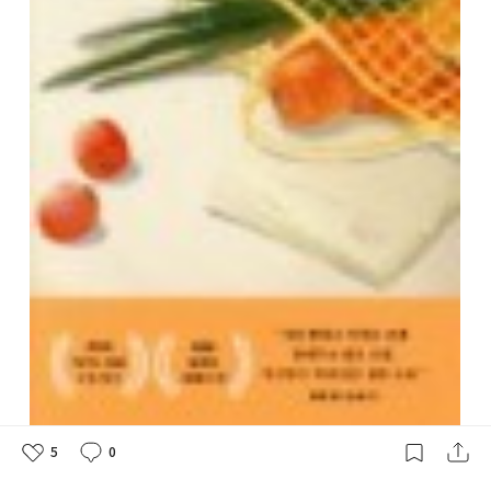
5
0
좋
댓
작
아
글
성