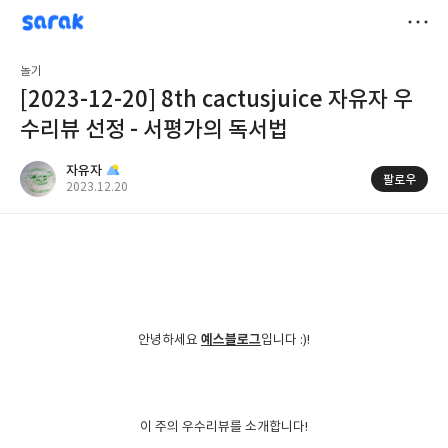
sarak
자유자
저
놀기
장
[2023-12-20] 8th cactusjuice 자유자 우
수리뷰 선정 - 서평가의 독서법
자유자
팔로우
공
2023.12.20
개
작
여
성
부
일
예스블로그
안녕하세요
입니다 :)!
이 주의 우수리뷰를 소개합니다!