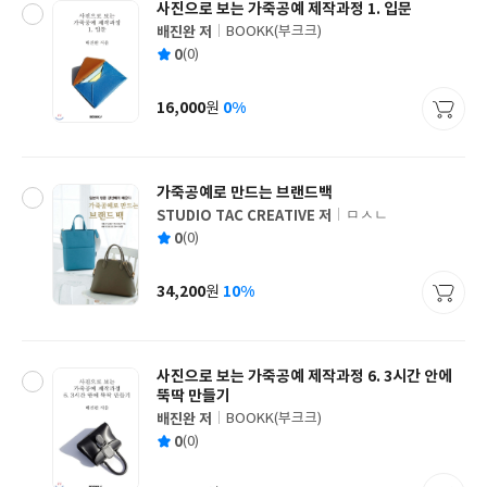
사진으로 보는 가죽공예 제작과정 1. 입문
배진완 저
BOOKK(부크크)
글
평
0
(0)
쓴
출
균
이
판
사
16,000
0%
원
가
격
가죽공예로 만드는 브랜드백
STUDIO TAC CREATIVE 저
ㅁㅅㄴ
글
평
0
(0)
쓴
출
균
이
판
사
34,200
10%
원
가
격
사진으로 보는 가죽공예 제작과정 6. 3시간 안에
뚝딱 만들기
배진완 저
BOOKK(부크크)
글
평
0
(0)
쓴
출
균
이
판
사