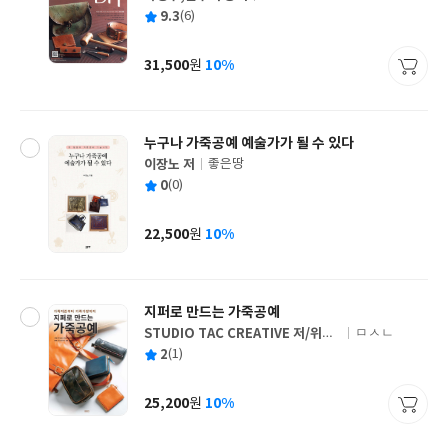
글
평
9.3
(6)
쓴
출
균
이
판
사
31,500
10%
원
가
격
누구나 가죽공예 예술가가 될 수 있다
이장노 저
좋은땅
글
평
0
(0)
쓴
출
균
이
판
사
22,500
10%
원
가
격
지퍼로 만드는 가죽공예
STUDIO TAC CREATIVE 저/위크
ㅁㅅㄴ
글
래프트 역/박혜정 감수
평
2
(1)
쓴
출
균
이
판
사
25,200
10%
원
가
격