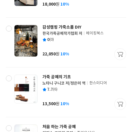
사
18,000
10%
원
가
격
감성캠핑 가죽소품 DIY
한국가죽공예작가협회 저
메이킹북스
글
평
0
(0)
쓴
출
균
이
판
사
22,050
10%
원
가
격
가죽 공예의 기초
노타니 구니코 저/정은미 역
한스미디어
글
평
7.7
(6)
쓴
출
균
이
판
사
13,500
10%
원
가
격
처음 하는 가죽 공예