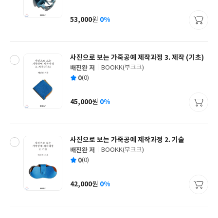
균
이
판
사
53,000
0%
원
가
격
사진으로 보는 가죽공예 제작과정 3. 제작 (기초)
배진완 저
BOOKK(부크크)
글
평
0
(0)
쓴
출
균
이
판
사
45,000
0%
원
가
격
사진으로 보는 가죽공예 제작과정 2. 기술
배진완 저
BOOKK(부크크)
글
평
0
(0)
쓴
출
균
이
판
사
42,000
0%
원
가
격