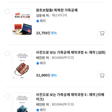
왕초보탈출! 똑똑한 가죽공예
김용세 저
예스미디어
글
평
0
(0)
쓴
출
균
이
판
사
23,750
5%
원
가
격
사진으로 보는 가죽공예 제작과정 4 : 제작 (심화)
배진완 저
BOOKK(부크크)
글
평
0
(0)
쓴
출
균
이
판
사
32,000
0%
원
가
격
사진으로 보는 가죽공예 제작과정 5 : 제작 (리메
이크)
배진완 저
BOOKK(부크크)
글
평
0
(0)
쓴
출