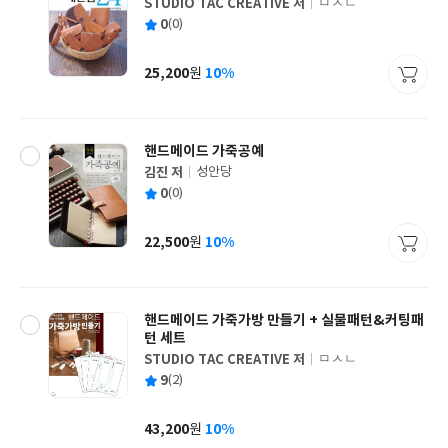
STUDIO TAC CREATIVE 저
ㅁㅅㄴ
글
평
0
(0)
쓴
출
균
이
판
사
25,200
10%
원
가
격
핸드메이드 가죽공예
김진 저
성안당
글
평
0
(0)
쓴
출
균
이
판
사
22,500
10%
원
가
격
핸드메이드 가죽가방 만들기 + 실물패턴&커팅패
턴 세트
STUDIO TAC CREATIVE 저
ㅁㅅㄴ
글
평
9
(2)
쓴
출
균
이
판
사
43,200
10%
원
가