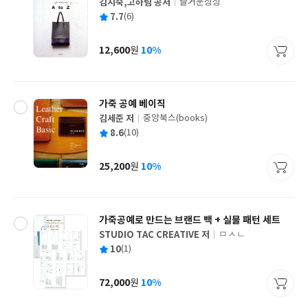
김지숙,고하림 공저
즐거운상상
글
평
7.7
(6)
쓴
출
균
이
판
사
12,600
10%
원
가
격
가죽 공예 베이직
김세준 저
중앙북스(books)
글
평
8.6
(10)
쓴
출
균
이
판
사
25,200
10%
원
가
격
가죽공예로 만드는 브랜드 백 + 실물 패턴 세트
STUDIO TAC CREATIVE 저
ㅁㅅㄴ
글
평
10
(1)
쓴
출
균
이
판
사
72,000
10%
원
가
격