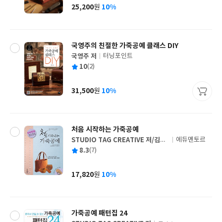
사
25,200
10%
원
가
격
국영주의 친절한 가죽공예 클래스 DIY
국영주 저
터닝포인트
글
평
10
(2)
쓴
출
균
이
판
사
31,500
10%
원
가
격
처음 시작하는 가죽공예
STUDIO TAG CREATIVE 저/김재
에듀멘토르
글
혁(탄조공방) 감수
평
8.3
(7)
쓴
출
균
이
판
사
17,820
10%
원
가
격
가죽공예 패턴집 24