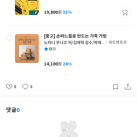
균
이
판
사
19,800
32%
원
가
격
[중고]
손바느질로 만드는 가죽 가방
노타니 쿠니코 저/김재혁 감수/박재
에듀멘토르
글
영 역
평
0
(0)
쓴
출
균
이
판
사
14,100
24%
원
가
격
0
0
좋
댓
작
아
글
성
요
일
댓글
0