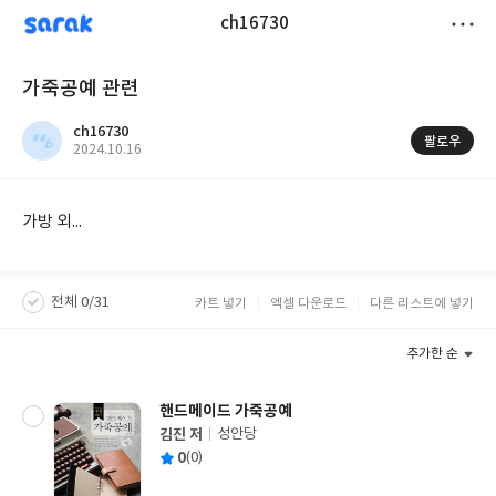
sarak
ch16730
저
가죽공예 관련
장
ch16730
팔로우
작
2024.10.16
성
일
가방 외...
전체 0/31
카트 넣기
엑셀 다운로드
다른 리스트에 넣기
추가한 순
핸드메이드 가죽공예
김진 저
성안당
글
평
0
(0)
쓴
출
균
이
판