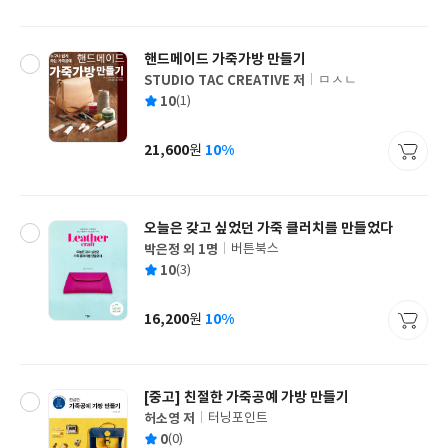
격
핸드메이드 가죽가방 만들기
STUDIO TAC CREATIVE 저
ㅁㅅㄴ
글
평
10
(1)
쓴
출
균
이
판
사
21,600
10%
원
가
격
오늘은 갖고 싶었던 가죽 클러치를 만들었다
박은정 외 1명
버튼북스
글
평
10
(3)
쓴
출
균
이
판
사
16,200
10%
원
가
격
[중고]
친절한 가죽공예 가방 만들기
허소영 저
터닝포인트
글
평
0
(0)
쓴
출