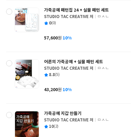
가죽공예 패턴집 24 + 실물 패턴 세트
STUDIO TAC CREATIVE 저
ㅁㅅㄴ
글
평
0
(0)
쓴
출
균
이
판
사
57,600
10%
원
가
격
어른의 가죽공예 + 실물 패턴 세트
STUDIO TAC CREATIVE 저
ㅁㅅㄴ
글
평
8.8
(5)
쓴
출
균
이
판
사
43,200
10%
원
가
격
가죽공예 지갑 만들기
STUDIO TAC CREATIVE 저
ㅁㅅㄴ
글
평
10
(2)
쓴
출
균
이
판