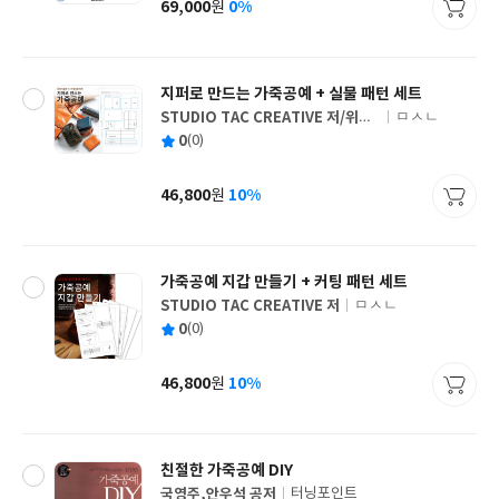
69,000
0%
원
가
격
지퍼로 만드는 가죽공예 + 실물 패턴 세트
STUDIO TAC CREATIVE 저/위크
ㅁㅅㄴ
글
래프트 역/박혜정 감수
평
0
(0)
쓴
출
균
이
판
사
46,800
10%
원
가
격
가죽공예 지갑 만들기 + 커팅 패턴 세트
STUDIO TAC CREATIVE 저
ㅁㅅㄴ
글
평
0
(0)
쓴
출
균
이
판
사
46,800
10%
원
가
격
친절한 가죽공예 DIY
국영주,안우석 공저
터닝포인트