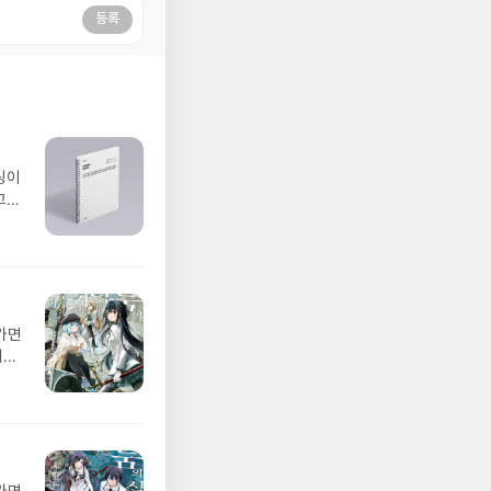
등록
링이
고요
가면
어둠