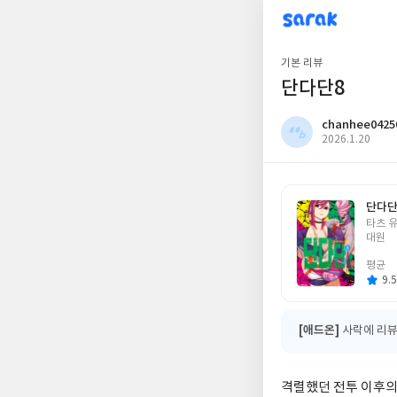
sarak
chanhee042506
기본 리뷰
단다단8
chanhee0425
작
2026.1.20
성
일
단다단
글
타츠 
쓴
대원
이
평균
9.5
[애드온]
사락에 리뷰
격렬했던 전투 이후의