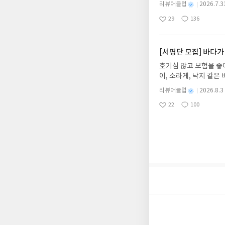
위가 싹 가시는 통쾌한
제외되거나 배송에서 누락
별
리뷰어클럽
2026.7.3
냉면 물결 속에서 짜릿
명
작
작성해주셔야 합니다. (
29
136
션)글쓴이윤식이 저출판사소
좋
댓
작
성
리뷰 작성 시 이후 선
아
글
성
2026.08.06리뷰 작
일
를 권장합니다.
요
일
이트 해주세요! (선정 
첨확률이 올라갑니다!! ※
[서평단 모집] 바다가
락'으로 개편되어 별도
호기심 많고 모험을 좋
소/연락처 (클릭 시 수
이, 소라게, 낙지 같
습니다(재발송 불가). 
데, 과연 바다에 무슨
성)- 기간내 미작성, 
별
리뷰어클럽
2026.8.3
보세요!바다가 사라졌다
명
작
개인의 감상이 포함된 
22
100
6.08.03 ~ 2026.
좋
댓
작
성
아
글
성
데이트 : 신청 전 상품
일
요
일
기대평 댓글을 작성해주
해주세요!- '사락' 개
개설하지 않으셔도 됩니
처 (클릭 시 수정 가
될 수 있습니다(재발송 
스트가 아닌 '리뷰'로 
서 제외될 수 있습니다