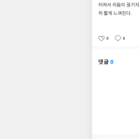
터져서 리듬이 끊기지 
히 짧게 느껴진다.
0
0
좋
댓
작
아
글
성
요
일
댓글
0