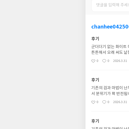
chanhee04250
후기
군더더기 없는 화이트 
튼튼해서 오래 써도 낱
정말 좋은 노트입니다 
0
0
2026.3.31
좋
댓
작
아
글
성
요
일
후기
기존의 검과 마법이 난
서 분위기가 확 반전됩
의 실력자" 컨셉의 극치
0
0
2026.3.31
좋
댓
작
아
글
성
요
일
후기