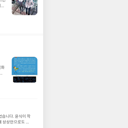
가면
어둠
벽화
가
 일
발견
기모
 받고
수정
올라
그는
었습니다. 윤식이 작
 아
게 상상만으로도 더
에서