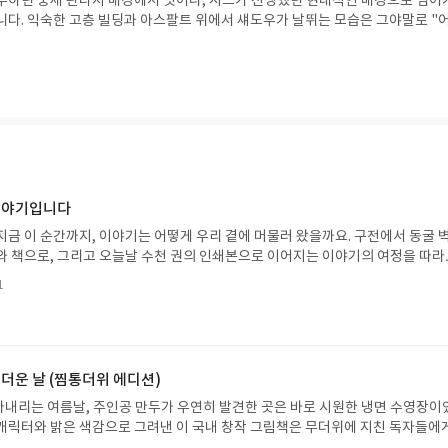
무하던 중세 판타지 배경에서 벗어나, 시드가 전생했던 현대적인 배경으로 넘어
니다. 익숙한 고층 빌딩과 아스팔트 위에서 섀도우가 날뛰는 모습은 그야말로 "
라고 할 수 있죠.
 이야기입니다
지금 이 순간까지, 이야기는 어떻게 우리 곁에 머물러 왔을까요. 구전에서 동굴 
와 책으로, 그리고 오늘날 수천 권의 인쇄본으로 이어지는 이야기의 여정을 따라
는 즐거움을, 때로는 위로를, 때로는 두려움의 대상이 되기도 했던 이야기가 우리
1
있는지 되짚어보며 이야기가 지닌 본질적 가치와 이야기를 누리는 기쁨을 다시 
야기입니다글쓴이댄 야카리노 글/유수현 역출판사소원나무 예스24 바로가기 닫
2026.07.31 ~ 2026.08.04발표일자 : 2026.08.06리뷰 작성기한 : 도서/상품
처 업데이트 : 신청 전 상품 받으실 주소/연락처를 업데이트 해주세요! (선정 후 
방법 : 기대평 댓글을 작성해주세요! 먼저 작성한 리뷰를 올려주시면 당첨확률이 
 더운 날 (찜통더위 에디션)
꼭 확인해주세요!- '사락' 개설 후, 이 글의 댓글로 신청해주세요.- 기존 YES블로
내리는 여름날, 주인공 만두가 우연히 발견한 곳은 바로 시원한 냉면 수영장이
별도로 개설하지 않으셔도 됩니다. ▶ 도서/상품 발송- 도서/상품은 최근 배송지가
캐릭터와 밝은 색감으로 그려낸 이 국내 창작 그림책은 무더위에 지친 독자들에
연락처 (클릭 시 수정 가능)로 발송됩니다.- 주소/연락처에 문제가 있을 시 선정