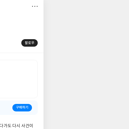
저
장
팔로우
구매하기
싶다가도 다시 사건이