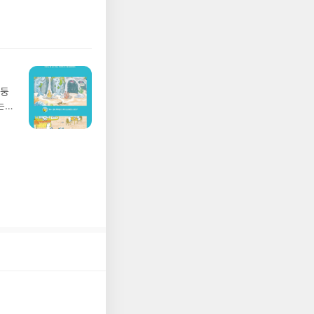
 풍덩 빠진 차가운
뷰를
 날 (찜통더위 에디
관한
.08.04발표일자 :
리뷰
 주소/연락처를 업데
리뷰를 올려주시면 당
존 YES블로그는 '사
아닌 회원정보상의 주
망둥
송에서 누락될 수 있
는
 아닌 '리뷰'로 작
져
다.- 리뷰어클럽은
02
 업
 :
 확인
도로
연락
누락
(포
정에