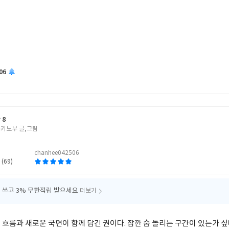
06
 8
유키노부 글,그림
chanhee042506
 (69)
 쓰고
3% 무한적립 받으세요
더보기
 흐름과 새로운 국면이 함께 담긴 권이다. 잠깐 숨 돌리는 구간이 있는가 