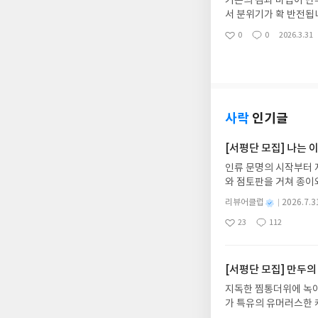
기존의 검과 마법이 난
서 분위기가 확 반전됩
의 실력자" 컨셉의 극치
0
0
2026.3.31
좋
댓
작
아
글
성
요
일
사락
인기글
[서평단 모집] 나는
인류 문명의 시작부터 
와 점토판을 거쳐 종이
는 그림책입니다. 때로
별
리뷰어클럽
2026.7.3
상에 어떻게 녹아들어 
명
작
23
112
하게 합니다.나는 이
좋
댓
작
성
아
글
성
집인원 : 10명신청기간 : 
일
요
일
2주 이내 ▶ 주소/연락
불가)▶ 서평단 신청 
[서평단 모집] 만두의
갑니다!! ※ 신청 전, 
지독한 찜통더위에 녹아
'사락'으로 개편되어 
가 특유의 유머러스한 
닌 회원정보상의 주소/