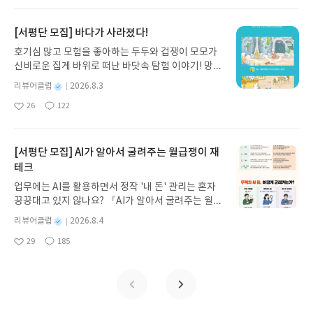
아
글
성
방대한 24권 서사를 현대적이고 자연스러운 한국어
일
요
일
로 풀어내, 고전이 낯선 독자도 이야기의 흐름을 놓치
지 않고 끝까지 읽을 수 있다. 3천 년을 이어 온 귀향
[서평단 모집] 바다가 사라졌다!
과 모험의 대서사시가 가장 읽기 편한 번역으로 새롭
호기심 많고 모험을 좋아하는 두두와 겁쟁이 모모가
게 펼쳐진다.한권으로 읽는 오디세이아글쓴이호메로
신비로운 집게 바위로 떠난 바닷속 탐험 이야기! 망둥
스 저/육혜원 역출판사이화북스 예스24 바로가기 닫
이, 소라게, 낙지 같은 바다 친구들과 신나게 놀던 중
기모집인원 : 5명신청기간 : 2026.08.05 ~ 2026.08.
별
리뷰어클럽
2026.8.3
갑자기 거대해진 집게 바위의 비밀을 마주하게 되는
명
작
09발표일자 : 2026.08.13리뷰 작성기한 : 도서/상품
26
122
데, 과연 바다에 무슨 일이 벌어진 걸까요? 상상력을
좋
댓
작
성
받고 2주 이내 ▶ 주소/연락처 업데이트 : 신청 전 상
아
글
성
자극하는 환상적인 해양 모험 동화 속으로 풍덩 빠져
일
품 받으실 주소/연락처를 업데이트 해주세요! (선정
요
일
보세요!바다가 사라졌다!글쓴이서휘 글출판사풀
후 수정 불가)▶ 서평단 신청 방법 : 기대평 댓글을 작
빛 예스24 바로가기 닫기모집인원 : 20명신청기간 :
[서평단 모집] AI가 알아서 굴려주는 월급쟁이 재
성해주세요! 먼저 작성한 리뷰를 올려주시면 당첨확
2026.08.03 ~ 2026.08.07발표일자 : 2026.08.13리
테크
률이 올라갑니다!! ※ 신청 전, 꼭 확인해주세요!- '사
뷰 작성기한 : 도서/상품 받고 2주 이내 ▶ 주소/연락
락' 개설 후, 이 글의 댓글로 신청해주세요.- 기존 YE
업무에는 AI를 활용하면서 정작 '내 돈' 관리는 혼자
처 업데이트 : 신청 전 상품 받으실 주소/연락처를 업
S블로그는 '사락'으로 개편되어 별도로 개설하지 않
끙끙대고 있지 않나요? 『AI가 알아서 굴려주는 월급
데이트 해주세요! (선정 후 수정 불가)▶ 서평단 신청
으셔도 됩니다. ▶ 도서/상품 발송- 도서/상품은 최근
쟁이 재테크』는 챗GPT·클로드·제미나이·퍼플렉시
방법 : 기대평 댓글을 작성해주세요! 먼저 작성한 리
별
리뷰어클럽
2026.8.4
배송지가 아닌 회원정보상의 주소/연락처 (클릭 시
티를 나만의 재테크 팀으로 만드는 실전 가이드입니
뷰를 올려주시면 당첨확률이 올라갑니다!! ※ 신청
명
작
수정 가능)로 발송됩니다.- 주소/연락처에 문제가 있
29
185
다. 재무 진단부터 주식 투자, 부동산, 절세, 자산 관
좋
댓
작
성
전, 꼭 확인해주세요!- '사락' 개설 후, 이 글의 댓글로
을 시 선정에서 제외되거나 배송에서 누락될 수 있습
아
글
성
리 자동화 루틴까지, 코딩 없이도 프롬프트 하나로 2
일
신청해주세요.- 기존 YES블로그는 '사락'으로 개편
요
일
니다(재발송 불가). ▶ 리뷰 작성- 도서/상품을 받고
0년 차 재무 전문가의 맞춤 조언을 받을 수 있습니다.
되어 별도로 개설하지 않으셔도 됩니다. ▶ 도서/상
2주 이내 리뷰를 작성해주셔야 합니다. (포스트가 아
좋은 정보를 찾는 시대는 끝났습니다. 이제는 좋은 질
품 발송- 도서/상품은 최근 배송지가 아닌 회원정보
닌 '리뷰'로 작성)- 기간내 미작성, 불성실한 리뷰, 도
문을 던지는 사람이 돈을 법니다. 경제적 자유를 앞당
상의 주소/연락처 (클릭 시 수정 가능)로 발송됩니다.
서/상품과 무관한 리뷰 작성 시 이후 선정에서 제외