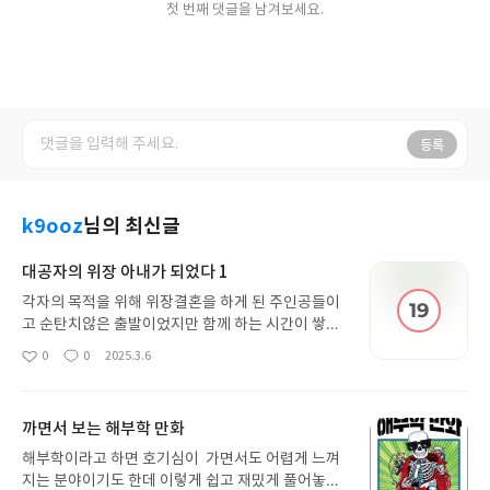
첫 번째 댓글을 남겨보세요.
등록
k9ooz
님의 최신글
대공자의 위장 아내가 되었다 1
각자의 목적을 위해 위장결혼을 하게 된 주인공들이
고 순탄치않은 출발이었지만 함께 하는 시간이 쌓이
면서 급속도로 가까워지는... 남장물에 위장결혼 등
0
0
2025.3.6
좋
댓
작
클리셰스런 설정이지만 이야기가 그닥 흥미롭게 풀
아
글
성
려나가는 편은 아니라서 아쉽네요.
요
일
까면서 보는 해부학 만화
해부학이라고 하면 호기심이 가면서도 어렵게 느껴
지는 분야이기도 한데 이렇게 쉽고 재밌게 풀어놓은