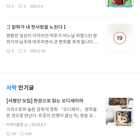
책이라니 반가운 만남이었습니다. 먼저 어려운 책에
0
0
2025.3.6
좋
댓
작
도전했다가 두 손 들었는데 이 정도면 아이들과 함께
아
글
성
보기에도 좋을 것 같네요. 이 시리즈가 계속 나왔으면
요
일
하는 바램입니다.
그 알파가 내 첫사랑을 노린다 1
평범한 일상이 이어지던 여주가 어느날 위험스런 분
위기의 남주와 마주치면서 큰 변화를 겪게 됩니다. 이
야기의 배경도 그렇지만 색다른 조합의 주인공들이
0
0
2025.2.28
좋
댓
작
기도 하고 상당히 흥미진진한 상황이 이어지기 때문
아
글
성
에 이후 전개될 이야기가 궁금해지네요.
요
일
사락
인기글
[서평단 모집] 한권으로 읽는 오디세이아
크리스토퍼 놀란 감독의 영화 『오디세이』 원작을
한 권으로 만난다. 트로이 전쟁이 끝난 뒤, 영웅 오디
세우스는 고향 이타케로 돌아가기 위해 키클롭스, 마
별
리뷰어클럽
2026.8.5
녀 키르케, 세이렌의 노래, 포세이돈의 분노를 헤쳐
명
작
38
238
나간다. 그리스 철학 전공자인 옮긴이가 호메로스의
좋
댓
작
성