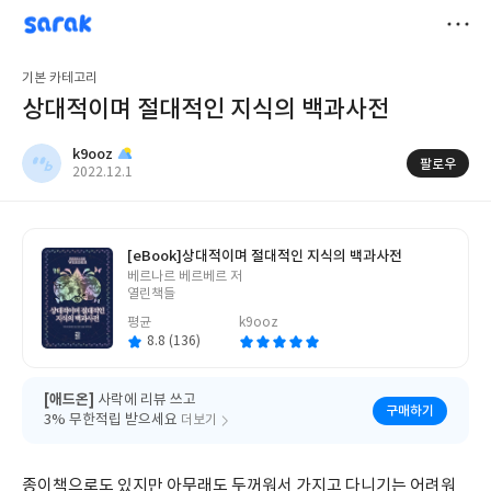
sarak
k9ooz
저
기본 카테고리
장
상대적이며 절대적인 지식의 백과사전
k9ooz
팔로우
작
2022.12.1
성
일
[eBook]
상대적이며 절대적인 지식의 백과사전
글
베르나르 베르베르 저
쓴
열린책들
이
평균
k9ooz
8.8 (136)
[애드온]
사락에 리뷰 쓰고
구매하기
3% 무한적립 받으세요
더보기
종이책으로도 있지만 아무래도 두꺼워서 가지고 다니기는 어려워