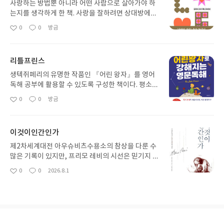
사랑하는 방법뿐 아니라 어떤 사람으로 살아가야 하
는지를 생각하게 한 책. 사랑을 잘하려면 상대방에게
만 좋은 점을 요구할 것이 아니라 먼저 나 자신이 성
0
0
방금
좋
댓
작
숙해야 한다. 다른 사람을 존중하고 관심을 가지며 책
아
글
성
임 있게 행동하는 사람이 되어야 한다.
요
일
리틀프린스
생텍쥐페리의 유명한 작품인 『어린 왕자』를 영어
독해 공부에 활용할 수 있도록 구성한 책이다. 평소
영어 지문을 읽을 때 문법이나 단어 때문에 부담을 느
0
0
방금
좋
댓
작
끼곤 했는데, 이미 알고 있는 『어린 왕자』의 이야
아
글
성
기를 통해 영어를 공부하니 훨씬 흥미롭게 느껴졌다.
요
일
이것이인간인가
제2차세계대전 아우슈비츠수용소의 참상을 다룬 수
많은 기록이 있지만, 프리모 레비의 시선은 믿기지 않
게 차분하고 정교합니다. 그는 지옥 같은 수용소 생활
0
0
2026.8.1
좋
댓
작
을 분노나 증오의 언어로 폭발시키지 않고, 마치 실험
아
글
성
실의 과학자처럼 인간이 어디까지 추락할 수 있는지
요
일
객관적으로 관찰합니다.