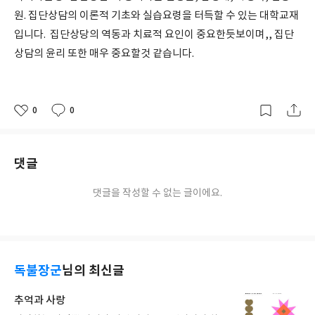
원. 집단상담의 이론적 기초와 실습요령을 터득할 수 있는 대학교재
입니다. 집단상당의 역동과 치료적 요인이 중요한듯보이며,, 집단
상담의 윤리 또한 매우 중요할것 같습니다.
0
0
좋
댓
작
아
글
성
요
일
댓글
댓글을 작성할 수 없는 글이에요.
독불장군
님의 최신글
추억과 사랑