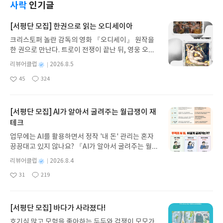
사락
인기글
[서평단 모집] 한권으로 읽는 오디세이아
크리스토퍼 놀란 감독의 영화 『오디세이』 원작을
한 권으로 만난다. 트로이 전쟁이 끝난 뒤, 영웅 오디
세우스는 고향 이타케로 돌아가기 위해 키클롭스, 마
별
리뷰어클럽
2026.8.5
녀 키르케, 세이렌의 노래, 포세이돈의 분노를 헤쳐
명
작
45
324
나간다. 그리스 철학 전공자인 옮긴이가 호메로스의
좋
댓
작
성
아
글
성
방대한 24권 서사를 현대적이고 자연스러운 한국어
일
요
일
로 풀어내, 고전이 낯선 독자도 이야기의 흐름을 놓치
지 않고 끝까지 읽을 수 있다. 3천 년을 이어 온 귀향
[서평단 모집] AI가 알아서 굴려주는 월급쟁이 재
과 모험의 대서사시가 가장 읽기 편한 번역으로 새롭
테크
게 펼쳐진다.한권으로 읽는 오디세이아글쓴이호메로
업무에는 AI를 활용하면서 정작 '내 돈' 관리는 혼자
스 저/육혜원 역출판사이화북스 예스24 바로가기 닫
끙끙대고 있지 않나요? 『AI가 알아서 굴려주는 월급
기모집인원 : 5명신청기간 : 2026.08.05 ~ 2026.08.
쟁이 재테크』는 챗GPT·클로드·제미나이·퍼플렉시
09발표일자 : 2026.08.13리뷰 작성기한 : 도서/상품
별
리뷰어클럽
2026.8.4
티를 나만의 재테크 팀으로 만드는 실전 가이드입니
받고 2주 이내 ▶ 주소/연락처 업데이트 : 신청 전 상
명
작
31
219
다. 재무 진단부터 주식 투자, 부동산, 절세, 자산 관
좋
댓
작
성
품 받으실 주소/연락처를 업데이트 해주세요! (선정
아
글
성
리 자동화 루틴까지, 코딩 없이도 프롬프트 하나로 2
일
후 수정 불가)▶ 서평단 신청 방법 : 기대평 댓글을 작
요
일
0년 차 재무 전문가의 맞춤 조언을 받을 수 있습니다.
성해주세요! 먼저 작성한 리뷰를 올려주시면 당첨확
좋은 정보를 찾는 시대는 끝났습니다. 이제는 좋은 질
[서평단 모집] 바다가 사라졌다!
률이 올라갑니다!! ※ 신청 전, 꼭 확인해주세요!- '사
문을 던지는 사람이 돈을 법니다. 경제적 자유를 앞당
락' 개설 후, 이 글의 댓글로 신청해주세요.- 기존 YE
호기심 많고 모험을 좋아하는 두두와 겁쟁이 모모가