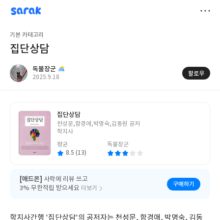
sarak
독불장군
저
기본 카테고리
장
집단상담
독불장군
팔로우
작
2025.9.18
성
일
집단상담
글
천성문,함경애,박명숙,김동원 공저
쓴
학지사
이
평균
독불장군
8.5 (13)
[애드온]
사락에 리뷰 쓰고
구매하기
3% 무한적립 받으세요
더보기
학지사간행 '집단상담'의 공저자는 천성문, 함경애, 박명숙, 김동