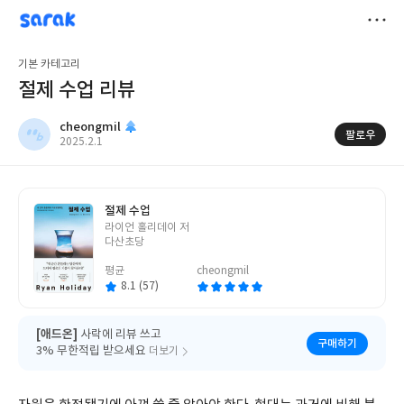
sarak
cheongmil
저
기본 카테고리
장
절제 수업 리뷰
cheongmil
팔로우
작
2025.2.1
성
일
절제 수업
글
라이언 홀리데이 저
쓴
다산초당
이
평균
cheongmil
8.1 (57)
[애드온]
사락에 리뷰 쓰고
구매하기
3% 무한적립 받으세요
더보기