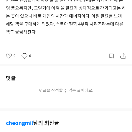
자원은 한정됐기에 아껴 쓸 줄 알아야 한다. 현대는 과거에 비해 분
명 풍요롭지만, 그렇기에 아껴 쓸 필요가 상대적으로 간과되고는 하
는 곳이 있으니 바로 개인의 시간과 에너지이다. 아낄 필요를 느껴
해당 책을 구매하게 되었다. 스토아 철학 4부작 시리즈라는데 다른
책도 궁금해진다.
0
0
좋
댓
작
아
글
성
요
일
댓글
댓글을 작성할 수 없는 글이에요.
cheongmil
님의 최신글