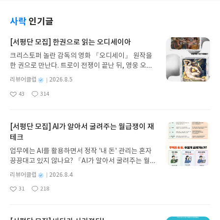
사락
인기글
[서평단 모집] 한권으로 읽는 오디세이아
크리스토퍼 놀란 감독의 영화 『오디세이』 원작을
한 권으로 만난다. 트로이 전쟁이 끝난 뒤, 영웅 오디
세우스는 고향 이타케로 돌아가기 위해 키클롭스, 마
별
리뷰어클럽
2026.8.5
녀 키르케, 세이렌의 노래, 포세이돈의 분노를 헤쳐
명
작
43
314
나간다. 그리스 철학 전공자인 옮긴이가 호메로스의
좋
댓
작
성
아
글
성
방대한 24권 서사를 현대적이고 자연스러운 한국어
일
요
일
로 풀어내, 고전이 낯선 독자도 이야기의 흐름을 놓치
지 않고 끝까지 읽을 수 있다. 3천 년을 이어 온 귀향
[서평단 모집] AI가 알아서 굴려주는 월급쟁이 재
과 모험의 대서사시가 가장 읽기 편한 번역으로 새롭
테크
게 펼쳐진다.한권으로 읽는 오디세이아글쓴이호메로
업무에는 AI를 활용하면서 정작 '내 돈' 관리는 혼자
스 저/육혜원 역출판사이화북스 예스24 바로가기 닫
끙끙대고 있지 않나요? 『AI가 알아서 굴려주는 월급
기모집인원 : 5명신청기간 : 2026.08.05 ~ 2026.08.
쟁이 재테크』는 챗GPT·클로드·제미나이·퍼플렉시
09발표일자 : 2026.08.13리뷰 작성기한 : 도서/상품
별
리뷰어클럽
2026.8.4
티를 나만의 재테크 팀으로 만드는 실전 가이드입니
받고 2주 이내 ▶ 주소/연락처 업데이트 : 신청 전 상
명
작
31
218
다. 재무 진단부터 주식 투자, 부동산, 절세, 자산 관
좋
댓
작
성
품 받으실 주소/연락처를 업데이트 해주세요! (선정
아
글
성
리 자동화 루틴까지, 코딩 없이도 프롬프트 하나로 2
일
후 수정 불가)▶ 서평단 신청 방법 : 기대평 댓글을 작
요
일
0년 차 재무 전문가의 맞춤 조언을 받을 수 있습니다.
성해주세요! 먼저 작성한 리뷰를 올려주시면 당첨확
좋은 정보를 찾는 시대는 끝났습니다. 이제는 좋은 질