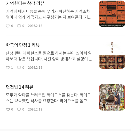
기억한다는 착각 리뷰
기억의 메커니즘을 통해 우리가 확신하는 기억조차
얼마나 쉽게 왜곡되고 재구성되는 지 보여준다. 거짓
기억과 목격자 증언의 한계를 과학적으로 짚고, 잊으
0
0
2026.2.18
좋
댓
작
려 할수록 더 또렷해지는 기억의 역설까지 다룬다. 전
아
글
성
공 지식이 없어도 이해하기 쉽게 쓰였으며, 기억과 정
요
일
체성의 관계를 근본적으로 돌아보게 만든다.
한국의 단청 1 리뷰
단청 관련 레퍼런스를 필요로 하시는 분이 있어서 알
아보다 찾은 책입니다. 사진 양이 방대하고 설명이 친
절합니다. 다른 도서들도 알아볼 계획이었지만 당장
1
0
2026.2.18
좋
댓
작
은 이 책 한 권으로도 충분하다는 생각이 듭니다. 양
아
글
성
도 양이지만 그 안에 들어갔을 정성을 생각하게 됩니
요
일
다.
던전밥 14 리뷰
모두가 악마를 쓰러트린 라이오스를 찾는다. 라이오
스는 약속했던 식사를 요청한다. 라이오스를 돕고자
하는 인물들이 하나둘 등장하고, 그들과 라이오스 사
0
0
2026.2.18
좋
댓
작
이에 어떤 인연이 있었는지를 떠올리니 감회가 새롭
아
글
성
다. 미스룬에게 희망적인 미래가 보인다.
요
일