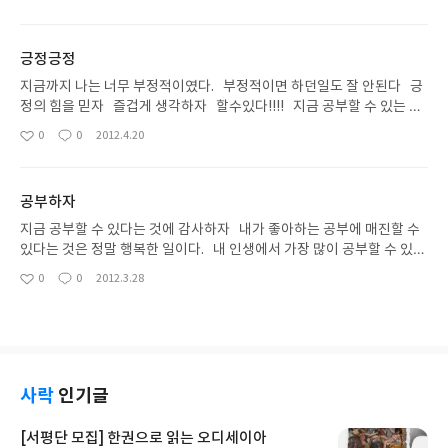
아
글
성
요
일
긍정긍정
지금까지 나는 너무 부정적이였다. 부정적이면 하던일도 잘 안된다 긍
정의 힘을 믿자 즐겁게 생각하자 할수있다!!!! 지금 공부할 수 있는 것
도 즐겁게 생각하자 !!!
0
0
2012.4.20
좋
댓
작
아
글
성
요
일
공부하자
지금 공부할 수 있다는 것에 감사하자 내가 좋아하는 공부에 매진할 수
있다는 것은 정말 행복한 일이다. 내 인생에서 가장 많이 공부할 수 있는
때가 지금이다 그리고 이 과정이 내 교직생활의 밑거름이 될 것이다 그
0
0
2012.3.28
좋
댓
작
러니 정신똑바로 차리고 해야한다 마음 편히갖고 시험전에 내 실력을
아
글
성
키운다고 생각하자
요
일
사락
인기글
[서평단 모집] 한권으로 읽는 오디세이아