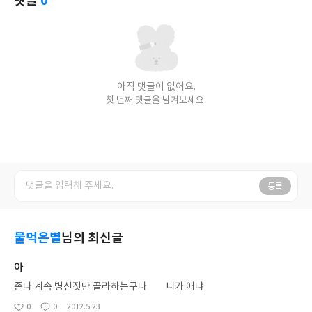
댓글
0
아직 댓글이 없어요.
첫 번째 댓글을 남겨보세요.
등록
물먹은별
님의 최신글
아
존나 계속 병신짓만 골라하는구나 니가 애냐
0
0
2012.5.23
좋
댓
작