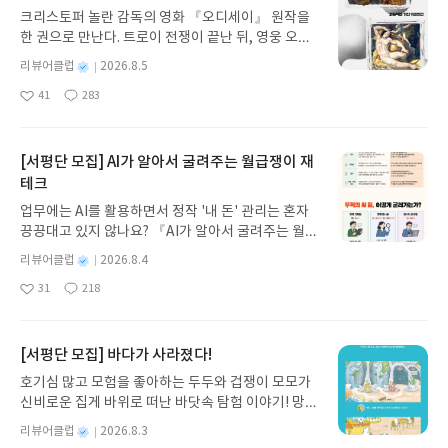
크리스토퍼 놀란 감독의 영화 『오디세이』 원작을
한 권으로 만난다. 트로이 전쟁이 끝난 뒤, 영웅 오디
세우스는 고향 이타케로 돌아가기 위해 키클롭스, 마
별
리뷰어클럽
2026.8.5
녀 키르케, 세이렌의 노래, 포세이돈의 분노를 헤쳐
명
작
41
283
나간다. 그리스 철학 전공자인 옮긴이가 호메로스의
좋
댓
작
성
아
글
성
방대한 24권 서사를 현대적이고 자연스러운 한국어
일
요
일
로 풀어내, 고전이 낯선 독자도 이야기의 흐름을 놓치
지 않고 끝까지 읽을 수 있다. 3천 년을 이어 온 귀향
[서평단 모집] AI가 알아서 굴려주는 월급쟁이 재
과 모험의 대서사시가 가장 읽기 편한 번역으로 새롭
테크
게 펼쳐진다.한권으로 읽는 오디세이아글쓴이호메로
업무에는 AI를 활용하면서 정작 '내 돈' 관리는 혼자
스 저/육혜원 역출판사이화북스 예스24 바로가기 닫
끙끙대고 있지 않나요? 『AI가 알아서 굴려주는 월급
기모집인원 : 5명신청기간 : 2026.08.05 ~ 2026.08.
쟁이 재테크』는 챗GPT·클로드·제미나이·퍼플렉시
09발표일자 : 2026.08.13리뷰 작성기한 : 도서/상품
별
리뷰어클럽
2026.8.4
티를 나만의 재테크 팀으로 만드는 실전 가이드입니
받고 2주 이내 ▶ 주소/연락처 업데이트 : 신청 전 상
명
작
31
218
다. 재무 진단부터 주식 투자, 부동산, 절세, 자산 관
좋
댓
작
성
품 받으실 주소/연락처를 업데이트 해주세요! (선정
아
글
성
리 자동화 루틴까지, 코딩 없이도 프롬프트 하나로 2
일
후 수정 불가)▶ 서평단 신청 방법 : 기대평 댓글을 작
요
일
0년 차 재무 전문가의 맞춤 조언을 받을 수 있습니다.
성해주세요! 먼저 작성한 리뷰를 올려주시면 당첨확
좋은 정보를 찾는 시대는 끝났습니다. 이제는 좋은 질
[서평단 모집] 바다가 사라졌다!
률이 올라갑니다!! ※ 신청 전, 꼭 확인해주세요!- '사
문을 던지는 사람이 돈을 법니다. 경제적 자유를 앞당
락' 개설 후, 이 글의 댓글로 신청해주세요.- 기존 YE
호기심 많고 모험을 좋아하는 두두와 겁쟁이 모모가
기고 싶은 월급쟁이라면, 이 책이 바로 그 시작입니
S블로그는 '사락'으로 개편되어 별도로 개설하지 않
신비로운 집게 바위로 떠난 바닷속 탐험 이야기! 망둥
다.AI가 알아서 굴려주는 월급쟁이 재테크글쓴이김
으셔도 됩니다. ▶ 도서/상품 발송- 도서/상품은 최근
이, 소라게, 낙지 같은 바다 친구들과 신나게 놀던 중
태형 저출판사한빛미디어 예스24 바로가기 닫기모
별
리뷰어클럽
2026.8.3
배송지가 아닌 회원정보상의 주소/연락처 (클릭 시
갑자기 거대해진 집게 바위의 비밀을 마주하게 되는