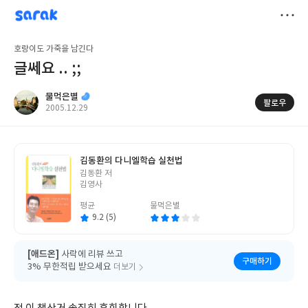
sarak
물먹은별
저
호랑이도 가죽을 남긴다
장
글쎄요 .. ;;
물먹은별
팔로우
작
2005.12.29
성
일
김동환의 다니엘학습 실천법
글
김동환 저
쓴
김영사
이
평균
물먹은별
9.2 (5)
[애드온]
사락에 리뷰 쓰고
구매하기
3% 무한적립 받으세요
더보기