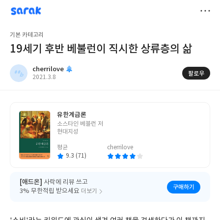
sarak
cherrilove
저
기본 카테고리
장
19세기 후반 베불런이 직시한 상류층의 삶
cherrilove
팔로우
작
2021.3.8
성
일
유한계급론
글
소스타인 베블런 저
쓴
현대지성
이
평균
cherrilove
9.3 (71)
[애드온]
사락에 리뷰 쓰고
구매하기
3% 무한적립 받으세요
더보기