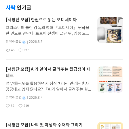
자 능력이라는 것을 이 책을 통해 알 수 있다. 그리고
이를 발전시킬 수 있는 능력은 개인의 채널을 통해 충
사락
인기글
분히 발휘할 수 있다는 점도 놀라웠다. 출판사의 마케
터를 꿈꾸는 이에게 큰 도움이 될 것 같다. 한 사람의
[서평단 모집] 한권으로 읽는 오디세이아
글로 인해 한 권의 책이 널리 퍼질 수 있는 장면이 여
크리스토퍼 놀란 감독의 영화 『오디세이』 원작을
럿 펼쳐진다.
한 권으로 만난다. 트로이 전쟁이 끝난 뒤, 영웅 오디
세우스는 고향 이타케로 돌아가기 위해 키클롭스, 마
별
리뷰어클럽
2026.8.5
녀 키르케, 세이렌의 노래, 포세이돈의 분노를 헤쳐
명
작
45
327
나간다. 그리스 철학 전공자인 옮긴이가 호메로스의
좋
댓
작
성
아
글
성
방대한 24권 서사를 현대적이고 자연스러운 한국어
일
요
일
로 풀어내, 고전이 낯선 독자도 이야기의 흐름을 놓치
지 않고 끝까지 읽을 수 있다. 3천 년을 이어 온 귀향
[서평단 모집] AI가 알아서 굴려주는 월급쟁이 재
과 모험의 대서사시가 가장 읽기 편한 번역으로 새롭
테크
게 펼쳐진다.한권으로 읽는 오디세이아글쓴이호메로
업무에는 AI를 활용하면서 정작 '내 돈' 관리는 혼자
스 저/육혜원 역출판사이화북스 예스24 바로가기 닫
끙끙대고 있지 않나요? 『AI가 알아서 굴려주는 월급
기모집인원 : 5명신청기간 : 2026.08.05 ~ 2026.08.
쟁이 재테크』는 챗GPT·클로드·제미나이·퍼플렉시
09발표일자 : 2026.08.13리뷰 작성기한 : 도서/상품
별
리뷰어클럽
2026.8.4
티를 나만의 재테크 팀으로 만드는 실전 가이드입니
받고 2주 이내 ▶ 주소/연락처 업데이트 : 신청 전 상
명
작
32
219
다. 재무 진단부터 주식 투자, 부동산, 절세, 자산 관
좋
댓
작
성
품 받으실 주소/연락처를 업데이트 해주세요! (선정
아
글
성
리 자동화 루틴까지, 코딩 없이도 프롬프트 하나로 2
일
후 수정 불가)▶ 서평단 신청 방법 : 기대평 댓글을 작
요
일
0년 차 재무 전문가의 맞춤 조언을 받을 수 있습니다.
성해주세요! 먼저 작성한 리뷰를 올려주시면 당첨확
좋은 정보를 찾는 시대는 끝났습니다. 이제는 좋은 질
[서평단 모집] 나의 첫 야생화 수채화 그리기
률이 올라갑니다!! ※ 신청 전, 꼭 확인해주세요!- '사