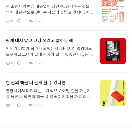
한 출판사의 편집 매뉴얼이 담긴 책. 공개하는 것을
넘어 매년 책으로 낸다는 사실이 놀랍고 멋지다. 이
책은 출판을 꿈꾸는 이에게 다정한 지침서이자 묵직
0
0
2026.5.25
좋
댓
작
한 안내서이다. 매년 새로 추가되고 시대를 반영하며
아
글
성
달라지는 맞춤법부터 계약서 등 유용한 출판 매뉴얼
요
일
이 가득하다.
핑계 대지 말고 그냥 쓰라고 말하는 책
천쉐가 어떻게 작가가 되었는지, 이런저런 역경에도
불구하고 그녀가 끝내 작가가 될 수 있었던 이유는 썼
기 때문이다.얇은 책 안에 핵심이 가득하다. 글을 쓰
0
0
2026.5.25
좋
댓
작
고자 하는 이들, 특히 작가가 되고자 하는 이들이라면
아
글
성
꼭 봐야 할 책이 아닐까. 많은 변명과 핑계를 물리치
요
일
고 끝내 쓴다면 분명 쓰는 사람, 작가가 되어 있을 것
한 권의 책을 더 팔게 할 수 있다면
이다. 글을 향한 우직한 마음이 내내 펼쳐지는 책.
출판사에서 마케터는 구체적으로 어떤 일을 하는지
잘 몰랐다. 막연히 책을 잘 팔도록 기획을 하고 회의
를 하고 영업게 가까운 일을 하지 않을까, 생각했을
1
0
2026.5.25
좋
댓
작
뿐. 20년 차 문학동네 마케터인 그의 글을 읽으며,
아
글
성
'와.. 이 정도는 해야 하구나.' 싶었다. 자신이 감명받
요
일
은 책이라면, 자신이 속한 출판사의 책을 조금 더 팔
리게 할 수 있다면 마케터에게 글은 참 중요한 소질이