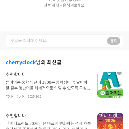
아직 댓글이 없어요.
첫 번째 댓글을 남겨보세요.
등록
cherryclock
님의 최신글
추천합니다
뜯어먹는 중학 영단어 1800은 중학생이 꼭 알아야
할 필수 영단어를 체계적으로 익힐 수 있도록 구성된
어휘 학습서입니다. 단어마다 발음, 뜻, 예문이 잘 정
0
0
2025.10.1
좋
댓
작
리되어 있고, 반복 학습이 가능하도록 구성되어 있어
아
글
성
암기에 효과적이에요. 그림과 유쾌한 설명이 함께 있
요
일
어 지루하지 않고 재미있게 공부할 수 있어요. 중학
추천합니다
영어의 기초를 탄탄히 다지고 싶은 학생에게 추천하
는 책입니다.
『머니트렌드 2026』은 빠르게 변화하는 경제 흐름