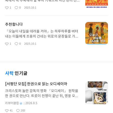
속에서 꼭 주목해야 할 투자 키워드와 자산 관리 전략
을 짚어주는 인사이트 가득한 책입니다. 국내외 경제
1
0
2025.10.1
좋
댓
작
전망부터 부동산, 주식, AI·핀테크 등 다양한 분야의
아
글
성
미래 트렌드를 정리해주어 실전 투자에 큰 도움이 됩
요
일
니다. 복잡한 경제 이슈를 쉽게 설명해주어 경제 입문
추천합니다
자도 부담 없이 읽을 수 있고, 재테크 흐름을 한눈에
파악하고 싶은 분께 추천할 만한 책입니다.
『오늘이 내일을 데려올 거야』는 하루하루를 버텨
내는 이들에게 조용히 건네는 위로의 문장들로 가득
한 에세이입니다. 작가는 평범한 일상 속 순간들을 따
1
0
2025.10.1
좋
댓
작
뜻한 시선으로 바라보며, 지친 마음에 작은 숨을 불어
아
글
성
넣습니다. 거창한 희망 대신 ‘오늘을 잘 살아내는
요
일
일’의 소중함을 일깨워주는 글들이 인상적이에요. 힘
들고 지칠 때 가볍게 꺼내 읽기 좋은 책입니다.
사락
인기글
[서평단 모집] 한권으로 읽는 오디세이아
크리스토퍼 놀란 감독의 영화 『오디세이』 원작을
한 권으로 만난다. 트로이 전쟁이 끝난 뒤, 영웅 오디
세우스는 고향 이타케로 돌아가기 위해 키클롭스, 마
별
리뷰어클럽
2026.8.5
녀 키르케, 세이렌의 노래, 포세이돈의 분노를 헤쳐
명
작
41
283
나간다. 그리스 철학 전공자인 옮긴이가 호메로스의
좋
댓
작
성