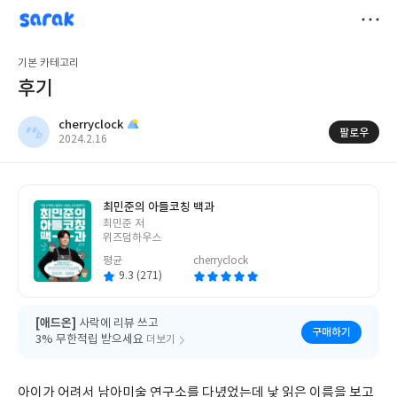
sarak
cherryclock
저
기본 카테고리
장
후기
cherryclock
팔로우
작
2024.2.16
성
일
최민준의 아들코칭 백과
글
최민준 저
쓴
위즈덤하우스
이
평균
cherryclock
9.3 (271)
[애드온]
사락에 리뷰 쓰고
구매하기
3% 무한적립 받으세요
더보기
아이가 어려서 남아미술 연구소를 다녔었는데 낯 읽은 이름을 보고