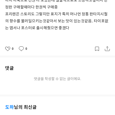
이미 이북으로 전권 다 모았는데 실물책으로도 소장하고싶어서 한
정판 구매할때마다 한권씩 구매중
프리렌은 스토리도 그렇지만 표지가 특히 머나먼 정통 판타지시절
의 향수를 불러일으키는것같아서 보는 맛이 있는것같음.. 타이포없
는 엽서나 포스터로 출시해줬으면 좋겠다
0
0
좋
댓
작
아
글
성
요
일
댓글
댓글을 작성할 수 없는 글이에요.
도하
님의 최신글