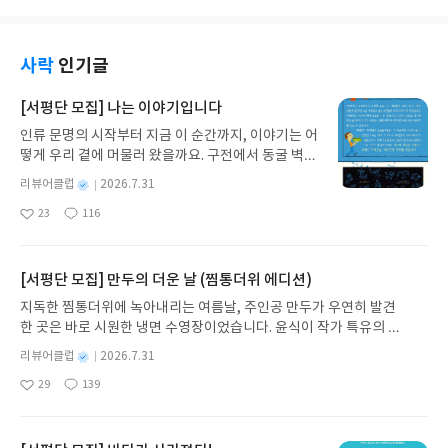
만년 연재해야만
사락
인기글
[서평단 모집] 나는 이야기입니다
인류 문명의 시작부터 지금 이 순간까지, 이야기는 어
떻게 우리 곁에 머물러 왔을까요. 구전에서 동굴 벽화
와 점토판을 거쳐 종이와 책으로, 그리고 오늘날 수천
별
리뷰어클럽
2026.7.31
권의 인쇄본으로 이어지는 이야기의 여정을 따라가
명
작
23
116
는 그림책입니다. 때로는 즐거움을, 때로는 위로를,
좋
댓
작
성
아
글
성
때로는 두려움의 대상이 되기도 했던 이야기가 우리
일
요
일
일상에 어떻게 녹아들어 있는지 되짚어보며 이야기
가 지닌 본질적 가치와 이야기를 누리는 기쁨을 다시
[서평단 모집] 만두의 더운 날 (찜통더위 에디션)
발견하게 합니다.나는 이야기입니다글쓴이댄 야카리
지독한 찜통더위에 녹아내리는 여름날, 주인공 만두가 우연히 발견
노 글/유수현 역출판사소원나무 예스24 바로가기 닫
한 곳은 바로 시원한 냉면 수영장이었습니다. 윤식이 작가 특유의 유
기모집인원 : 10명신청기간 : 2026.07.31 ~ 2026.0
머러스한 캐릭터와 밝은 색감으로 그려낸 이 국내 창작 그림책은 무
8.04발표일자 : 2026.08.06리뷰 작성기한 : 도서/상
별
리뷰어클럽
2026.7.31
더위에 지친 독자들에게 상상만으로도 더위가 싹 가시는 통쾌한 탈출
명
작
품 받고 2주 이내 ▶ 주소/연락처 업데이트 : 신청 전
29
139
구를 선사합니다. 소원나무 베스트셀러 시리즈의 세 번째 이야기로,
좋
댓
작
성
상품 받으실 주소/연락처를 업데이트 해주세요! (선
아
글
성
만두가 풍덩 빠진 차가운 냉면 물결 속에서 짜릿한 여름 해방감을 만
일
정 후 수정 불가)▶ 서평단 신청 방법 : 기대평 댓글을
요
일
끽하는 모습이 마음속까지 시원하게 파고듭니다.만두의 더운 날 (찜
작성해주세요! 먼저 작성한 리뷰를 올려주시면 당첨
통더위 에디션)글쓴이윤식이 저출판사소원나무 예스24 바로가기 닫