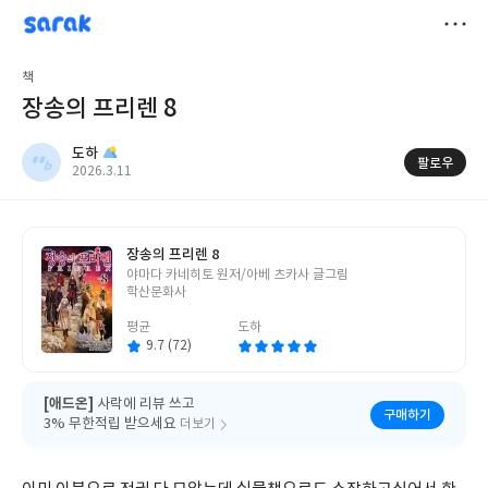
sarak
도하
저
책
장
장송의 프리렌 8
도하
팔로우
작
2026.3.11
성
일
장송의 프리렌 8
글
야마다 카네히토 원저/아베 츠카사 글그림
쓴
학산문화사
이
평균
도하
9.7 (72)
[애드온]
사락에 리뷰 쓰고
구매하기
3% 무한적립 받으세요
더보기