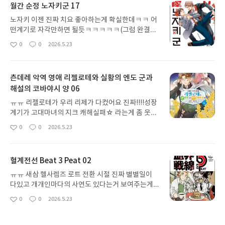
월간 순정 노자키군 17
노자키 이젠 진짜 치요 좋아하는게 확실한데ㅋㅋ 어
떤계기로 자각만하면 될듯ㅋㅋㅋㅋㅋ(그럼 완결이
겠지.. 안돼 가지마...) 노자키 반친구들이 치요 응원하
0
0
2026.5.23
좋
댓
작
는게 진짜 킥ㅋㅋ좋은 친구들이다 아아.. 어시스턴트
아
글
성
즈도 여전히좋고 최고의 만화ㅜㅠ
요
일
츤데레 악역 영애 리젤로테와 실황의 엔도 군과
해설의 코바야시 양 06
ㅠㅠ 리젤로테가 우리 리제가 다컸어요 진짜!!!!성장
계기가 고대마녀의 지크 캐해실패☆ 라는게 좀 웃기
긴하지만 최애의 해석차이? 이거 못참지 ㅇㅇ지크도
0
0
2026.5.23
좋
댓
작
리제고백에 그냥 넘어가는게 아니라 똑바로 얘기해
아
글
성
서 넘 좋았음 하.. =이하 코바야시 리액션과 동일
요
일
혈계전선 Beat 3 Peat 02
ㅠㅠ 새삼 헬사렘즈 로트 전환 시절 진짜 별별일이
다있고 개개인마다의 사연도 있다는거 보여주는게
너무 좋았음.. 이번시즌 진짜 풀어야할거? 메인스트
0
0
2026.5.23
좋
댓
작
림으로 가져갈만한 요소들 너무 많아서 좋다. 연재할
아
글
성
수록 세계관이 어딘가에 살아있는거같음 진짜 천년
요
일