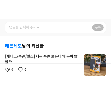
등록
레몬레모
님의 최신글
[재테크/습관/릴스] 쟤는 폰만 보는데 왜 돈이 많
을까
리뷰어스클럽으로부터 도서만을 제공받고 작성한 솔
0
0
좋
댓
작
직한 서평입니다.한동안 부수입을 얻고 싶어서 엄청
아
글
성
나게 노력했던 때가 있었다. 하지만 노력에 비해서 성
요
일
0
0
2026.4.14
좋
댓
작
과가 안 나와서 어느샌가 뒷전으로 두고 현실에 집중
아
글
성
하기 시작했다.첫째 아기를 낳고, 복직을 하고 또 둘
요
일
째를 임신 중인 나하루가 어떻게 지났는지도 모르겠
[한줄평]쟤는 폰만 보는데 왜 돈이 많을까
는데뭐하나 제대로 이룬 것도 없는 것 같은 하루하루
겨우 보내는 나에 눈에 딱 띈 제목이다.쟤는 폰만 보
릴스 숏츠 숏폼에 관심이 있다면 꼭 읽어봐야하는 책! 공감도 많이되고
는데 왜 돈이 많을까그렇게 책을 읽어보기 시작했는
내용도 알차서 좋아요