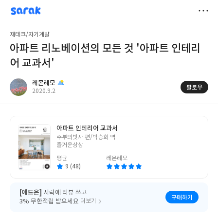
sarak
레몬레모
저
재테크/자기계발
장
아파트 리노베이션의 모든 것 '아파트 인테리
어 교과서'
레몬레모
팔로우
작
2020.9.2
성
일
아파트 인테리어 교과서
글
주부의벗사 편/박승희 역
쓴
즐거운상상
이
평균
레몬레모
9 (48)
[애드온]
사락에 리뷰 쓰고
구매하기
3% 무한적립 받으세요
더보기