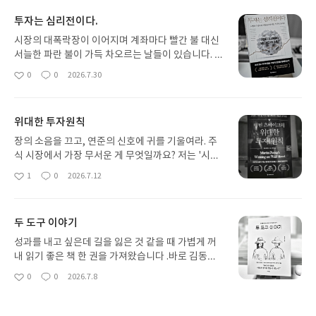
투자는 심리전이다.
시장의 대폭락장이 이어지며 계좌마다 빨간 불 대신
서늘한 파란 불이 가득 차오르는 날들이 있습니다. 매
일 화면을 들여다보는 것조차 거북하고 마음은 널뛰
0
0
2026.7.30
좋
댓
작
기를 뛰듯 흔들립니다. 우리가 지금 지나가고 있는 한
아
글
성
국 시장의 이틀 연속 폭락장 역시 그렇습니다. 아무도
요
일
가보지 않은 안개 속 길을 걸어가는 듯한 불안함과 불
위대한 투자원칙
확실성이 온몸을 감쌉니다.하지만 바로 이런 순간에
찾아 읽게 되는 책이 있습니다. 마이클 코벨이 쓴 투
장의 소음을 끄고, 연준의 신호에 귀를 기울여라. 주
자는 심리전이다 책이 딱 그렇습니다. 이 책은 노벨
식 시장에서 가장 무서운 게 무엇일까요? 저는 '시간
경제학상 수상자인 대니얼 카너먼부터 브렛 스틴바
의 축적'이라고 생각합니다. 한 분야에서 수십 년간
1
0
2026.7.12
좋
댓
작
거, 알렉산더 엘더 같은 실전 트레이딩 심리 거장들과
실패하고 부딪히며 쌓아 올린 기술과 데이터의 무게
아
글
성
의 깊이 있는 인터뷰를 담고 있습니다. 일방적인 주장
는 결코 가볍지 않기 때문입니다. 마틴 츠바이크의
요
일
을 늘어놓는 대신, 리스크와 불확실성의 최전선에서
《위대한 투자 원칙》은 바로 그 지독한 시간의 축적
두 도구 이야기
평생을 싸워온 거장들의 진짜 심리적 생각을 생생한
이 만들어낸 위대한 결과물입니다. 거장의 평생 노하
목소리로 들을 수 있다는 점이 이 책의 가장 큰 매력
우가 이 책 한 권에 응축되어 후세로 전승되고, 그걸
성과를 내고 싶은데 길을 잃은 것 같을 때 가볍게 꺼
입니다.지금처럼 내 계좌에 불이 나고 당장이라도 모
읽은 이들이 또다시 지식을 쌓아가며 거대한 '승수효
내 읽기 좋은 책 한 권을 가져왔습니다 .바로 김동환
든 걸 던져버리고 싶을 때, 이 책은 패닉에 빠진 투자
과'를 일으키는 것이죠. 그런데 문득 그런 생각이 듭
작가의 두 도구 이야기입니다.책 제목이 말하는 두 가
0
0
2026.7.8
자에게 온기를 전하는 강렬한 심리 안정제 역할을 해
좋
댓
작
니다. 이 엄청난 보물을 내 손에 쥐여줘도, 실제로 읽
지 도구는 바로 우리 머릿속에 있는 논리와 직관입니
아
글
성
줍니다. 시장이 무너져서 완전히 망했다고 생각하는
고 체화하는 사람이 과면 몇 명이나 될까요?이 책의
다. 우리는 흔히 성공하려면 철저하게 데이터를 분석
요
일
바로 그 절망의 순간이 사실은 인생 역전의 기회가 될
저자인 마틴 츠바이크는 월스트리트의 살아있는 전
하는 논리가 필요하다고 하거나 아니면 남다른 촉을