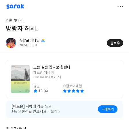
sarak
슈왈로어테일
저
기본 카테고리
장
방랑자 허세.
슈왈로어테일
팔로우
작
2024.11.18
성
일
모든 길은 집으로 향한다
글
헤르만 헤세 저
쓴
BOOKERS(북커스)
이
평균
슈왈로어테일
10 (4)
[애드온]
사락에 리뷰 쓰고
구매하기
3% 무한적립 받으세요
더보기